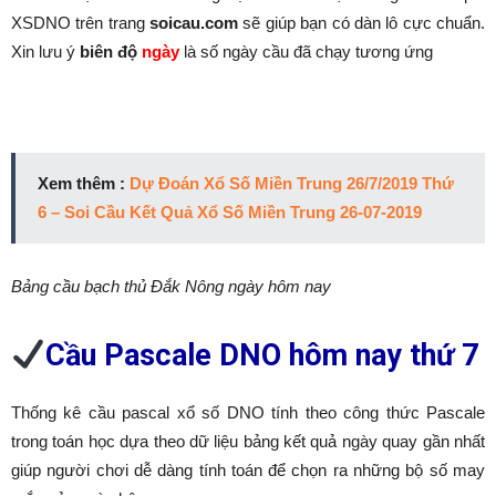
XSDNO trên trang
soicau.com
sẽ giúp bạn có dàn lô cực chuẩn.
Xin lưu ý
biên độ
ngày
là số ngày cầu đã chạy tương ứng
Xem thêm :
Dự Đoán Xổ Số Miền Trung 26/7/2019 Thứ
6 – Soi Cầu Kết Quả Xổ Số Miền Trung 26-07-2019
Bảng cầu bạch thủ Đắk Nông ngày hôm nay
Cầu Pascale DNO hôm nay thứ 7
Thống kê cầu pascal xổ số DNO tính theo công thức Pascale
trong toán học dựa theo dữ liệu bảng kết quả ngày quay gần nhất
giúp người chơi dễ dàng tính toán để chọn ra những bộ số may