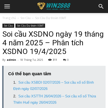
Trang chủ
Soi Cầu
Soi Cầu Dự Đoán XSMT
Soi Cầu
Soi Cầu Dự Đoán XSMT
Soi cầu XSDNO ngày 19 tháng
4 năm 2025 – Phân tích
XSDNO 19/4/2025
By
admin
-
18 Tháng Tư, 2025
311
0
Có thể bạn quan tâm
Soi cầu XSBDI 02/07/2026 – Soi cầu xổ số Bình
Định ngày 02/07/2026
Soi cầu XSTTH 26/04/2026 – Soi cầu xổ số Thừa
Thiên Huế ngày 26/04/2026