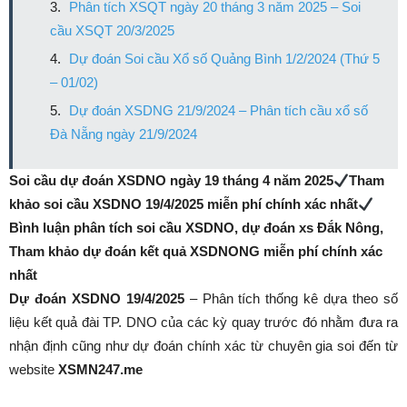
Phân tích XSQT ngày 20 tháng 3 năm 2025 – Soi
cầu XSQT 20/3/2025
Dự đoán Soi cầu Xổ số Quảng Bình 1/2/2024 (Thứ 5
– 01/02)
Dự đoán XSDNG 21/9/2024 – Phân tích cầu xổ số
Đà Nẵng ngày 21/9/2024
Soi cầu dự đoán XSDNO ngày 19 tháng 4 năm 2025
Tham
khảo soi cầu XSDNO 19/4/2025 miễn phí chính xác nhất
Bình luận phân tích soi cầu XSDNO, dự đoán xs Đắk Nông,
Tham khảo dự đoán kết quả XSDNONG miễn phí chính xác
nhất
Dự đoán XSDNO 19/4/2025
– Phân tích thống kê dựa theo số
liệu kết quả đài TP. DNO của các kỳ quay trước đó nhằm đưa ra
nhận định cũng như dự đoán chính xác từ chuyên gia soi đến từ
website
XSMN247.me