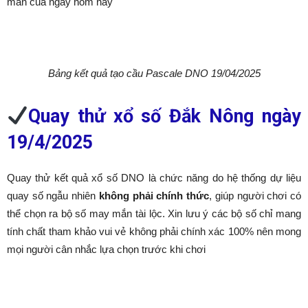
mắn của ngày hôm nay
Bảng kết quả tạo cầu Pascale DNO 19/04/2025
Quay thử xổ số Đắk Nông ngày
19/4/2025
Quay thử kết quả xổ số DNO là chức năng do hệ thống dự liệu
quay số ngẫu nhiên
không phải chính thức
, giúp người chơi có
thể chọn ra bộ số may mắn tài lộc. Xin lưu ý các bộ số chỉ mang
tính chất tham khảo vui vẻ không phải chính xác 100% nên mong
mọi người cân nhắc lựa chọn trước khi chơi
​​​​​​​​​​​​​​​​​​​​​​​​​​​​​​​​​​​​​​​​​​​​​​​​​​​​​​​​​​​​​​​​​​​​​​​​​​​​​​​​​​​​​​​​​​​​​​​​​​​​​​​​​​​​​​​​​​​​​​​​​​​​​​​​​​​​​​​​​​​​​​​​​​​​​​​​​​​​​​​​​​​​​​​​​​​​​​​​​​​​​​​​​​​​​​​​​​​​​​​​​​​​​​​​​​​​​​​​​​​​​​​​​​​​​​​​​​​​​​​​​​​​​​​​​​​​​​​​​​​​​​​​​​​​​​​​​​​​​​​​​​​​​​​​​​​​​​​​​​​​​​​​​​​​​​​​​​​​​​​​​​​​​​​​​​​​​​​​​​​​​​​​​​​​​​​​​​​​​​​​​​​​​​​​​​​​​​​​​​​​​​​​​​​​​​​​​​​​​​​​​​​​​​​​​​​​​​​​​​​​​​​​​​​​​​​​​​​​​​​​​​​​​​​​​​​​​​​​​​​​​​​​​​​​​​​​​​​​​​​​​​​​​​​​​​​​​​​​​ ​​​​​​​​​​​​​​​​​​​​​​​​​​​​​​​​​​​​​​​​​​​​​​​​​​​​​​​​​​​​​​​​​​​​​​