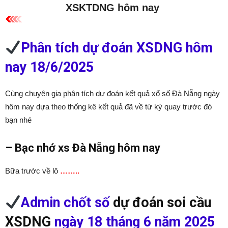
​​​​​​​ XSKTDNG hôm nay
Phân tích dự đoán XSDNG hôm
nay 18/6/2025
Cùng chuyên gia phân tích dự đoán kết quả xổ số Đà Nẵng ngày
hôm nay dựa theo thống kê kết quả đã về từ kỳ quay trước đó
bạn nhé
– Bạc nhớ xs Đà Nẵng hôm nay
Bữa trước về lô
……..
Admin chốt số
dự đoán soi cầu
XSDNG
ngày 18 tháng 6 năm 2025