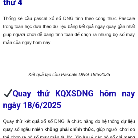
thứ 4
Thống kê cầu pascal xổ số DNG tính theo công thức Pascale
trong toán học dựa theo dữ liệu bảng kết quả ngày quay gần nhất
giúp người chơi dễ dàng tính toán để chọn ra những bộ số may
mắn của ngày hôm nay
Kết quả tạo cầu Pascale DNG 18/6/2025
Quay thử KQXSDNG hôm nay
ngày 18/6/2025
Quay thử kết quả xổ số DNG là chức năng do hệ thống dự liệu
quay số ngẫu nhiên
không phải chính thức
, giúp người chơi có
thể chọn ra bộ số may mắn tài lộc. Xin lưu ý các bộ số chỉ mang