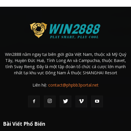
Win2888 nằm ngay tại biên giới giữa Việt Nam, thuộc xã Mỹ Quý
Tây, Huyện Đức Huệ, Tỉnh Long An và Campuchia, thuộc Bavet,
tỉnh Svay Rieng. Đây là một tập đoàn tổ chức cá cược lớn mạnh
nhất tại khu vực Đông Nam Á thuộc SHANGHAI Resort
Liên hệ:
contact@phpbb3portal.net
Bài Viết Phổ Biến