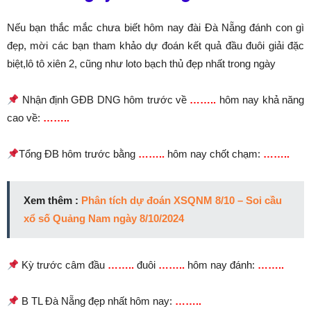
Nếu bạn thắc mắc chưa biết hôm nay đài Đà Nẵng đánh con gì
đẹp, mời các bạn tham khảo dự đoán kết quả đầu đuôi giải đặc
biệt,lô tô xiên 2, cũng như loto bạch thủ đẹp nhất trong ngày
Nhận định GĐB DNG hôm trước về
……..
hôm nay khả năng
cao về:
……..
Tổng ĐB hôm trước bằng
……..
hôm nay chốt chạm:
……..
Xem thêm :
Phân tích dự đoán XSQNM 8/10 – Soi cầu
xổ số Quảng Nam ngày 8/10/2024
Kỳ trước câm đầu
……..
đuôi
……..
hôm nay đánh:
……..
B TL Đà Nẵng đẹp nhất hôm nay:
……..