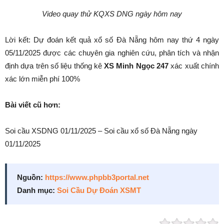
Video quay thử KQXS DNG ngày hôm nay
Lời kết: Dự đoán kết quả xổ số Đà Nẵng hôm nay thứ 4 ngày
05/11/2025 được các chuyên gia
​​​​​​​
nghiên cứu, phân tích và nhận
định dựa trên số liệu thống kê
XS Minh Ngọc 247​​​​​​​
xác xuất chính
xác lớn miễn phí 100%
Bài viết cũ hơn:
Soi cầu XSDNG 01/11/2025 – Soi cầu xổ số Đà Nẵng ngày
01/11/2025
Nguồn:
https://www.phpbb3portal.net
Danh mục:
Soi Cầu Dự Đoán XSMT