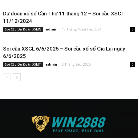
Dự đoán xổ số Cần Thơ 11 tháng 12 – Soi cầu XSCT
11/12/2024
admin
-
10 Tháng Mười Hai, 2024
Soi Cầu Dự Đoán XSMN
0
Soi cầu XSGL 6/6/2025 – Soi cầu xổ số Gia Lai ngày
6/6/2025
admin
-
5 Tháng Sáu, 2025
Soi Cầu Dự Đoán XSMT
0