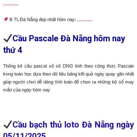
……….
B TL Đà Nẵng đẹp nhất hôm nay:
……….
Cầu Pascale Đà Nẵng hôm nay
thứ 4
Thống kê cầu pascal xổ số DNG tính theo công thức Pascale
trong toán học dựa theo dữ liệu bảng kết quả ngày quay gần nhất
giúp người chơi dễ dàng tính toán để chọn ra những bộ số may
mắn của ngày hôm nay
Cầu bạch thủ loto Đà Nẵng ngày
05/11/2025