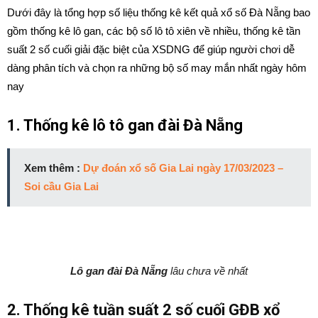
Dưới đây là tổng hợp số liệu thống kê kết quả xổ số Đà Nẵng bao
gồm thống kê lô gan, các bộ số lô tô xiên về nhiều, thống kê tần
suất 2 số cuối giải đặc biệt của XSDNG để giúp người chơi dễ
dàng phân tích và chọn ra những bộ số may mắn nhất ngày hôm
nay
1. Thống kê lô tô gan đài Đà Nẵng
Xem thêm :
Dự đoán xổ số Gia Lai ngày 17/03/2023 –
Soi cầu Gia Lai
Lô gan đài Đà Nẵng
lâu chưa về nhất
2. Thống kê tuần suất 2 số cuối GĐB xổ