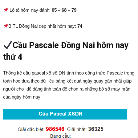
Lô tô
hôm nay đánh:
05 – 68 – 79
B TL Đồng Nai đẹp nhất hôm nay:
74
Cầu Pascale Đồng Nai hôm nay
thứ 4
Thống kê cầu pascal xổ số ĐN tính theo công thức Pascale trong
toán học dựa theo dữ liệu bảng kết quả ngày quay gần nhất giúp
người chơi dễ dàng tính toán để chọn ra những bộ số may mắn
của ngày hôm nay​​​​​​​​​​​​​​​​​​​​​​​​​​​​​​​​​​​​​​​​​​​​​​​​​​​​​​​​​​​​​​​​​​​​​​