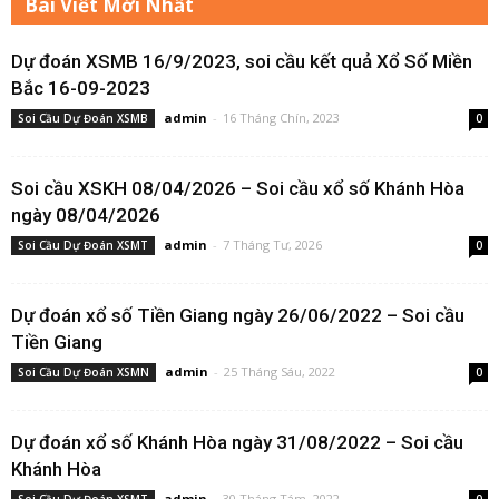
Bài Viết Mới Nhất
Dự đoán XSMB 16/9/2023, soi cầu kết quả Xổ Số Miền
Bắc 16-09-2023
admin
-
16 Tháng Chín, 2023
Soi Cầu Dự Đoán XSMB
0
Soi cầu XSKH 08/04/2026 – Soi cầu xổ số Khánh Hòa
ngày 08/04/2026
admin
-
7 Tháng Tư, 2026
Soi Cầu Dự Đoán XSMT
0
Dự đoán xổ số Tiền Giang ngày 26/06/2022 – Soi cầu
Tiền Giang
admin
-
25 Tháng Sáu, 2022
Soi Cầu Dự Đoán XSMN
0
Dự đoán xổ số Khánh Hòa ngày 31/08/2022 – Soi cầu
Khánh Hòa
admin
-
30 Tháng Tám, 2022