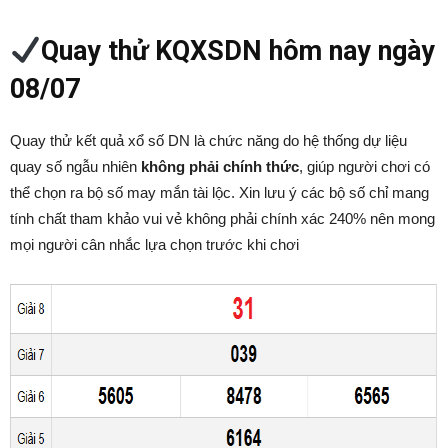
​​​​​​​Quay thử KQXSDN hôm nay ngày
08/07
Quay thử kết quả xổ số DN là chức năng do hệ thống dự liệu
quay số ngẫu nhiên
không phải chính thức
, giúp người chơi có
thể chọn ra bộ số may mắn tài lộc. Xin lưu ý các bộ số chỉ mang
tính chất tham khảo vui vẻ không phải chính xác 240% nên mong
mọi người cân nhắc lựa chọn trước khi chơi