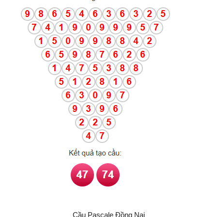
Cầu Pascale Đồng Nai