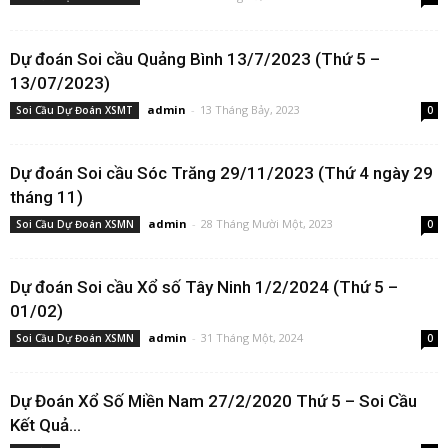
Dự đoán Soi cầu Quảng Bình 13/7/2023 (Thứ 5 –
13/07/2023)
admin
-
13 Tháng Bảy, 2023
Soi Cầu Dự Đoán XSMT
0
Dự đoán Soi cầu Sóc Trăng 29/11/2023 (Thứ 4 ngày 29
tháng 11)
admin
-
28 Tháng Mười Một, 2023
Soi Cầu Dự Đoán XSMN
0
Dự đoán Soi cầu Xổ số Tây Ninh 1/2/2024 (Thứ 5 –
01/02)
admin
-
31 Tháng Một, 2024
Soi Cầu Dự Đoán XSMN
0
Dự Đoán Xổ Số Miền Nam 27/2/2020 Thứ 5 – Soi Cầu
Kết Quả...