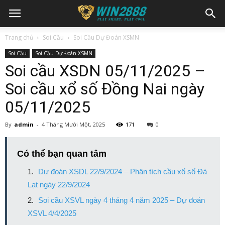
Trang chủ
Soi Cầu
Soi Cầu Dự Đoán XSMN
Soi Cầu
Soi Cầu Dự Đoán XSMN
Soi cầu XSDN 05/11/2025 –
Soi cầu xổ số Đồng Nai ngày
05/11/2025
By
admin
-
4 Tháng Mười Một, 2025
171
0
Có thể bạn quan tâm
Dự đoán XSDL 22/9/2024 – Phân tích cầu xổ số Đà
Lạt ngày 22/9/2024
Soi cầu XSVL ngày 4 tháng 4 năm 2025 – Dự đoán
XSVL 4/4/2025