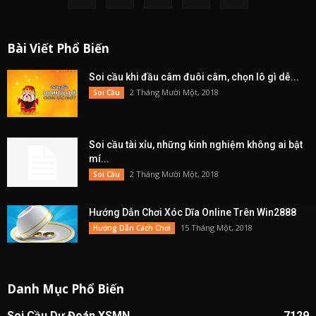
Bài Viết Phổ Biến
Soi cầu khi đầu câm đuôi câm, chọn lô gì dễ...
2 Tháng Mười Một, 2018
Soi Cầu
Soi cầu tài xỉu, những kinh nghiệm không ai bật
mí...
2 Tháng Mười Một, 2018
Soi Cầu
Hướng Dẫn Chơi Xóc Dĩa Online Trên Win2888
15 Tháng Một, 2018
Hướng Dẫn Cách Chơi
Danh Mục Phổ Biến
Soi Cầu Dự Đoán XSMN
7129