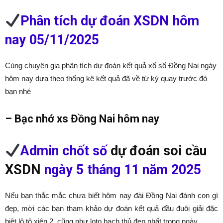
Phân tích dự đoán XSDN hôm
nay 05/11/2025
Cùng chuyên gia phân tích dự đoán kết quả xổ số Đồng Nai ngày
hôm nay dựa theo thống kê kết quả đã về từ kỳ quay trước đó
bạn nhé
– Bạc nhớ xs Đồng Nai hôm nay
Admin chốt số
dự đoán soi cầu
XSDN
ngày 5 tháng 11 năm 2025
Nếu bạn thắc mắc chưa biết hôm nay đài Đồng Nai đánh con gì
đẹp, mời các bạn tham khảo dự đoán kết quả đầu đuôi giải đặc
biệt,lô tô xiên 2, cũng như loto bạch thủ đẹp nhất trong ngày