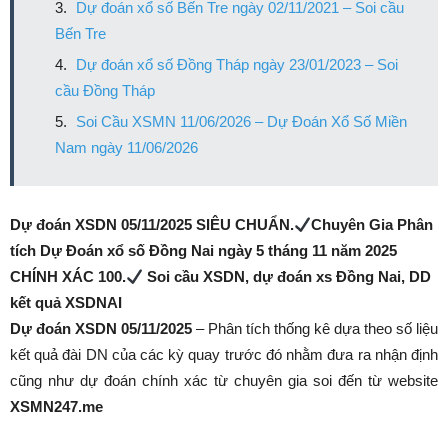
Dự đoán xổ số Bến Tre ngày 02/11/2021 – Soi cầu
Bến Tre
Dự đoán xổ số Đồng Tháp ngày 23/01/2023 – Soi
cầu Đồng Tháp
Soi Cầu XSMN 11/06/2026 – Dự Đoán Xổ Số Miền
Nam ngày 11/06/2026
Dự đoán XSDN 05/11/2025 SIÊU CHUẨN.
Chuyên Gia Phân
tích Dự Đoán xổ số Đồng Nai ngày 5 tháng 11 năm 2025
CHÍNH XÁC 100.
Soi cầu XSDN, dự đoán xs Đồng Nai, DD
kết quả XSDNAI
Dự đoán XSDN 05/11/2025
– Phân tích thống kê dựa theo số liệu
kết quả đài DN của các kỳ quay trước đó nhằm đưa ra nhận định
cũng như dự đoán chính xác từ chuyên gia soi đến từ website
XSMN247.me