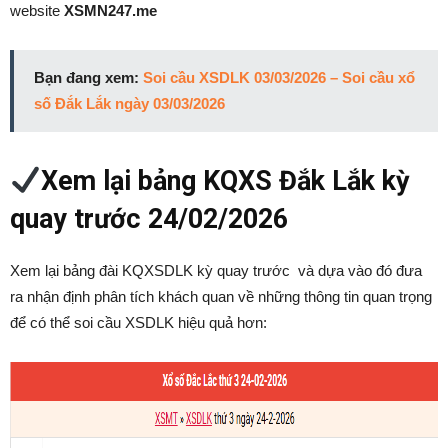
website
XSMN247.me
Bạn đang xem:
Soi cầu XSDLK 03/03/2026 – Soi cầu xổ
số Đắk Lắk ngày 03/03/2026
Xem lại bảng KQXS Đắk Lắk kỳ
quay trước 24/02/2026
Xem lại bảng đài KQXSDLK kỳ quay trước và dựa vào đó đưa
ra nhận định phân tích khách quan về những thông tin quan trọng
để có thể soi cầu XSDLK hiệu quả hơn:​​​​​​​​​​​​​​