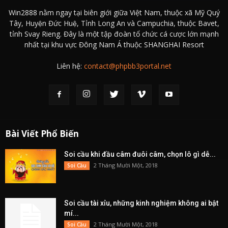
Win2888 nằm ngay tại biên giới giữa Việt Nam, thuộc xã Mỹ Quý
Tây, Huyện Đức Huệ, Tỉnh Long An và Campuchia, thuộc Bavet,
tỉnh Svay Rieng. Đây là một tập đoàn tổ chức cá cược lớn mạnh
nhất tại khu vực Đông Nam Á thuộc SHANGHAI Resort
Liên hệ:
contact@phpbb3portal.net
Bài Viết Phổ Biến
Soi cầu khi đầu câm đuôi câm, chọn lô gì dễ...
2 Tháng Mười Một, 2018
Soi Cầu
Soi cầu tài xỉu, những kinh nghiệm không ai bật
mí...
2 Tháng Mười Một, 2018
Soi Cầu