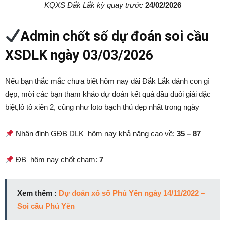
KQXS Đắk Lắk kỳ quay trước
24/02/2026
Admin chốt số dự đoán soi cầu
XSDLK ngày 03/03/2026
Nếu bạn thắc mắc chưa biết hôm nay đài Đắk Lắk đánh con gì
đẹp, mời các bạn tham khảo dự đoán kết quả đầu đuôi giải đặc
biệt,lô tô xiên 2, cũng như loto bạch thủ đẹp nhất trong ngày
Nhận định GĐB DLK
hôm nay khả năng cao về:
35 – 87
ĐB hôm nay chốt chạm:
7
Xem thêm :
Dự đoán xổ số Phú Yên ngày 14/11/2022 –
Soi cầu Phú Yên