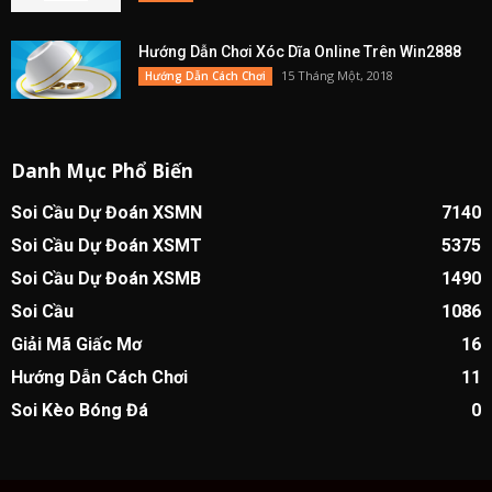
Hướng Dẫn Chơi Xóc Dĩa Online Trên Win2888
15 Tháng Một, 2018
Hướng Dẫn Cách Chơi
Danh Mục Phổ Biến
Soi Cầu Dự Đoán XSMN
7140
Soi Cầu Dự Đoán XSMT
5375
Soi Cầu Dự Đoán XSMB
1490
Soi Cầu
1086
Giải Mã Giấc Mơ
16
Hướng Dẫn Cách Chơi
11
Soi Kèo Bóng Đá
0