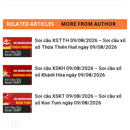
RELATED ARTICLES
MORE FROM AUTHOR
Soi cầu XSTTH 09/08/2026 – Soi cầu xổ
số Thừa Thiên Huế ngày 09/08/2026
Soi Cầu Dự
Đoán XSMT
Soi cầu XSKH 09/08/2026 – Soi cầu xổ
số Khánh Hòa ngày 09/08/2026
Soi Cầu Dự
Đoán XSMT
Soi cầu XSKT 09/08/2026 – Soi cầu xổ
số Kon Tum ngày 09/08/2026
Soi Cầu Dự
Đoán XSMT