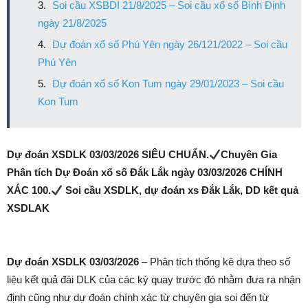
Soi cầu XSBDI 21/8/2025 – Soi cầu xổ số Bình Định
ngày 21/8/2025
Dự đoán xổ số Phú Yên ngày 26/121/2022 – Soi cầu
Phú Yên
Dự đoán xổ số Kon Tum ngày 29/01/2023 – Soi cầu
Kon Tum
Dự đoán XSDLK 03/03/2026 SIÊU CHUẨN.
Chuyên Gia
Phân tích Dự Đoán xổ số Đắk Lắk ngày 03/03/2026 CHÍNH
XÁC 100.
Soi cầu XSDLK, dự đoán xs Đắk Lắk, DD kết quả
XSDLAK
Dự đoán XSDLK 03/03/2026
– Phân tích thống kê dựa theo số
liệu kết quả đài DLK của các kỳ quay trước đó nhằm đưa ra nhận
định cũng như dự đoán chính xác từ chuyên gia soi đến từ