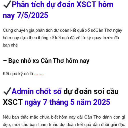
Phân tích dự đoán XSCT hôm
nay 7/5/2025
Cùng chuyên gia phân tích dự đoán kết quả xổ sốCần Thơ ngày
hôm nay dựa theo thống kê kết quả đã về từ kỳ quay trước đó
bạn nhé
– Bạc nhớ xs Cần Thơ hôm nay
Kết quả kỳ có lô
…….
Admin chốt số
dự đoán soi cầu
XSCT
ngày 7 tháng 5 năm 2025
Nếu bạn thắc mắc chưa biết hôm nay đài Cần Thơ đánh con gì
đẹp, mời các bạn tham khảo dự đoán kết quả đầu đuôi giải đặc