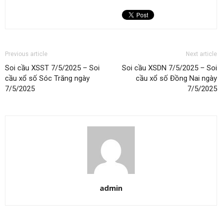
Previous article
Next article
Soi cầu XSST 7/5/2025 – Soi
Soi cầu XSDN 7/5/2025 – Soi
cầu xổ số Sóc Trăng ngày
cầu xổ số Đồng Nai ngày
7/5/2025
7/5/2025
admin