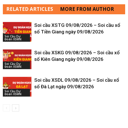
RELATED ARTICLES
MORE FROM AUTHOR
Soi cầu XSTG 09/08/2026 – Soi cầu xổ
số Tiền Giang ngày 09/08/2026
Soi Cầu Dự
Đoán XSMN
Soi cầu XSKG 09/08/2026 – Soi cầu xổ
số Kiên Giang ngày 09/08/2026
Soi Cầu Dự
Đoán XSMN
Soi cầu XSDL 09/08/2026 – Soi cầu xổ
số Đà Lạt ngày 09/08/2026
Soi Cầu Dự
Đoán XSMN