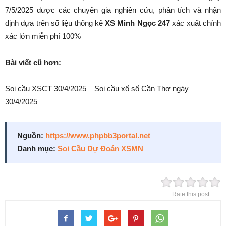
7/5/2025 được các chuyên gia
​​​​​​​
nghiên cứu, phân tích và nhận
định dựa trên số liệu thống kê
XS Minh Ngọc 247​​​​​​​
xác xuất chính
xác lớn miễn phí 100%
Bài viết cũ hơn:
Soi cầu XSCT 30/4/2025 – Soi cầu xổ số Cần Thơ ngày
30/4/2025
Nguồn:
https://www.phpbb3portal.net
Danh mục:
Soi Cầu Dự Đoán XSMN
Rate this post