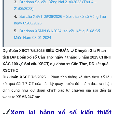
Dự đoán Soi cầu Đồng Nai 21/6/2023 (Thứ 4 –
21/06/2023)
Soi cầu XSVT 09/06/2026 – Soi cầu xổ số Vũng Tàu
ngày 09/06/2026
Dự đoán XSMN 8/1/2024, soi cầu kết quả Xổ Số
Miền Nam 08-01-2024
Dự đoán XSCT 7/5/2025 SIÊU CHUẨN.
Chuyên Gia Phân
tích Dự Đoán xổ số Cần Thơ ngày 7 tháng 5 năm 2025 CHÍNH
XÁC 100.
Soi cầu XSCT, dự đoán xs Cần Thơ, DD kết quả
XSCTHO
Dự đoán XSCT 7/5/2025
– Phân tích thống kê dựa theo số liệu
kết quả đài TP. CT của các kỳ quay trước đó nhằm đưa ra nhận
định cũng như dự đoán chính xác từ chuyên gia soi đến từ
website
XSMN247.me
Xem lại bảng xổ số kiến thiết