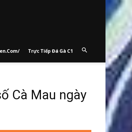
ien.com/
Trực Tiếp Đá Gà C1
số Cà Mau ngày