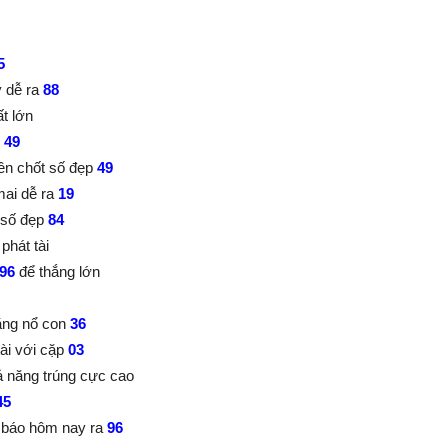
5
 dễ ra
88
ất lớn
n
49
n chốt số đẹp
49
ai dễ ra
19
 số đẹp
84
phát tài
96
để thắng lớn
ăng nổ con
36
ài với cặp
03
 năng trúng cực cao
45
báo hôm nay ra
96