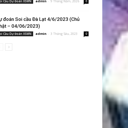
admin
-
9 Tháng Năm, 2026
oi Cầu Dự Đoán XSMN
0
ự đoán Soi cầu Đà Lạt 4/6/2023 (Chủ
hật – 04/06/2023)
admin
-
3 Tháng Sáu, 2023
oi Cầu Dự Đoán XSMN
0