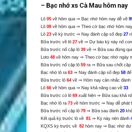
– Bạc nhớ xs Cà Mau hôm nay
Lô
05
về hôm qua ⇒ Bạc nhớ hôm nay dễ về
9
Hiện
Lô
08
về hôm qua ⇒ Theo cờ bạc nhớ hôm nay
Lô
23
về kỳ trước ⇒ Nay đánh cặp số đẹp
27
r
Bữa trước về lô
27
về ⇒ Dự báo kỳ này nổ co
Bữa trước nổ cặp lô
39
về ⇒ Bữa sau đừng quê
Nay
Loto
48
về hôm nay ⇒ Theo cờ bạc nhớ ngày m
Bữa trước nổ cặp lô
59
ra ⇒ Bữa sau chốt cặp
Bạc nhớ lô ra
63
⇒ Nay đánh cặp số đẹp
58
để 
Bữa trước lô
64
về ⇒ Hôm nay cân nhắc đánh
Lô
66
về hôm qua ⇒ Nay khả năng cao về
33
Bữa trước có lô
69
xuất hiện ⇒ Bữa sau khả n
Bạc nhớ lô ra
73
về hôm trước ⇒ Nay dễ phát t
Bữa trước nổ cặp lô
79
⇒ Bữa sau đánh
20
khả
Kết quả kỳ trước lô về
81
⇒ Kỳ này nên đánh
KQXS kỳ trước về
82
hôm nay ⇒ Bạc nhớ dự 