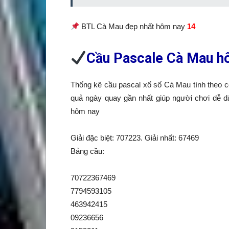
BTL Cà Mau đẹp nhất hôm nay
14
Cầu Pascale Cà Mau h
Thống kê cầu pascal xổ số Cà Mau tính theo 
quả ngày quay gần nhất giúp người chơi d
hôm nay
Giải đặc biệt: 707223. Giải nhất: 67469
Bảng cầu:
70722367469
7794593105
463942415
09236656