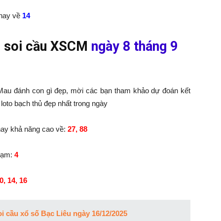
nay về
14
 soi cầu XSCM
ngày 8 tháng 9
Mau đánh con gì đẹp, mời các bạn tham khảo dự đoán kết
ư loto bạch thủ đẹp nhất trong ngày
ay khả năng cao về:
27, 88
hạm:
4
0, 14, 16
 cầu xổ số Bạc Liêu ngày 16/12/2025