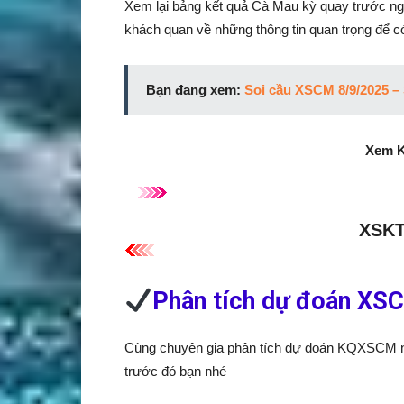
Đề
Xem lại bảng kết quả Cà Mau kỳ quay trước ng
khách quan về những thông tin quan trọng để có thể so
Bạn đang xem:
Soi cầu XSCM 8/9/2025 – S
Online
Xem K
Uy
​​​​​​
Tín
Phân tích dự đoán XS
Cùng chuyên gia phân tích dự đoán KQXSCM ng
trước đó bạn nhé
Nhất