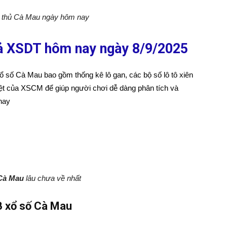
 thủ Cà Mau ngày hôm nay
ả XSDT hôm nay ngày 8/9/2025
xổ số Cà Mau bao gồm thống kê lô gan, các bộ số lô tô xiên
 biệt của XSCM để giúp người chơi dễ dàng phân tích và
nay
 Cà Mau
lâu chưa về nhất
B xổ số Cà Mau