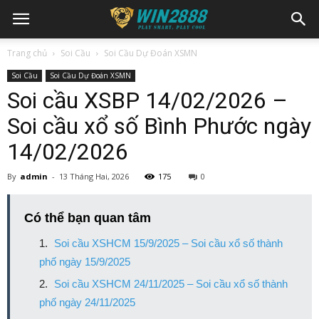
Trang chủ
Soi Cầu
Soi Cầu Dự Đoán XSMN
Soi Cầu
Soi Cầu Dự Đoán XSMN
Soi cầu XSBP 14/02/2026 –
Soi cầu xổ số Bình Phước ngày
14/02/2026
By
admin
-
13 Tháng Hai, 2026
175
0
Có thể bạn quan tâm
Soi cầu XSHCM 15/9/2025 – Soi cầu xổ số thành
phố ngày 15/9/2025
Soi cầu XSHCM 24/11/2025 – Soi cầu xổ số thành
phố ngày 24/11/2025