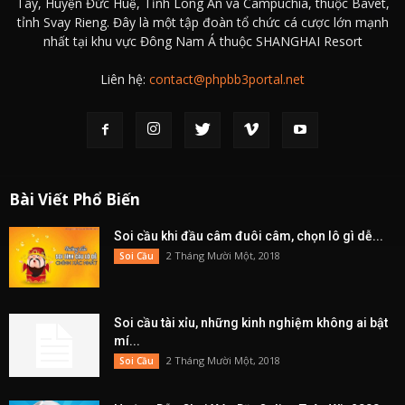
Tây, Huyện Đức Huệ, Tỉnh Long An và Campuchia, thuộc Bavet,
tỉnh Svay Rieng. Đây là một tập đoàn tổ chức cá cược lớn mạnh
nhất tại khu vực Đông Nam Á thuộc SHANGHAI Resort
Liên hệ:
contact@phpbb3portal.net
Bài Viết Phổ Biến
Soi cầu khi đầu câm đuôi câm, chọn lô gì dễ...
2 Tháng Mười Một, 2018
Soi Cầu
Soi cầu tài xỉu, những kinh nghiệm không ai bật
mí...
2 Tháng Mười Một, 2018
Soi Cầu