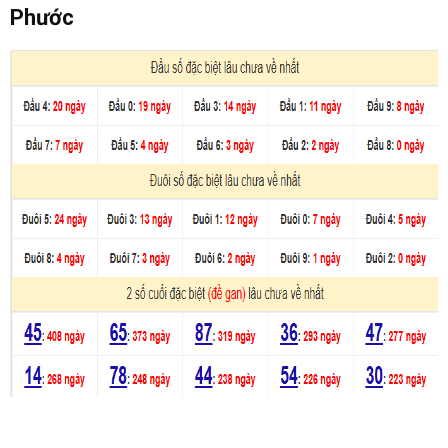
Phước