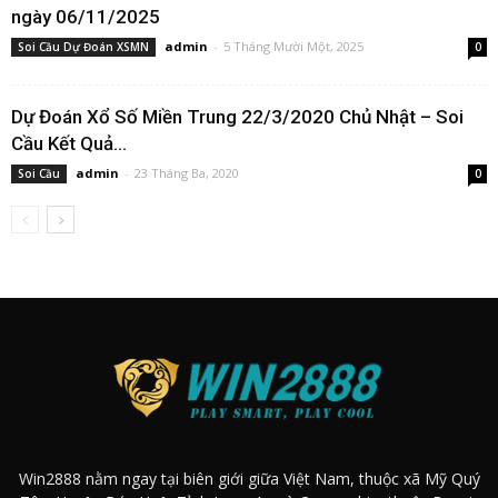
ngày 06/11/2025
admin
-
5 Tháng Mười Một, 2025
Soi Cầu Dự Đoán XSMN
0
Dự Đoán Xổ Số Miền Trung 22/3/2020 Chủ Nhật – Soi
Cầu Kết Quả...
admin
-
23 Tháng Ba, 2020
Soi Cầu
0
Win2888 nằm ngay tại biên giới giữa Việt Nam, thuộc xã Mỹ Quý