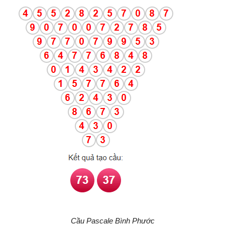
Cầu Pascale Bình Phước