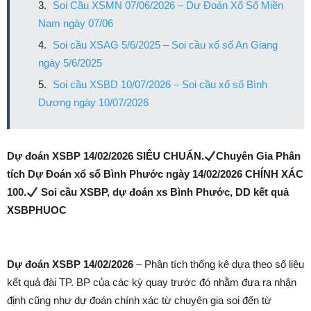
Soi Cầu XSMN 07/06/2026 – Dự Đoán Xổ Số Miền
Nam ngày 07/06
Soi cầu XSAG 5/6/2025 – Soi cầu xổ số An Giang
ngày 5/6/2025
Soi cầu XSBD 10/07/2026 – Soi cầu xổ số Bình
Dương ngày 10/07/2026
Dự đoán XSBP 14/02/2026 SIÊU CHUẨN.
Chuyên Gia Phân
tích Dự Đoán xổ số Bình Phước ngày 14/02/2026 CHÍNH XÁC
100.
Soi cầu XSBP, dự đoán xs Bình Phước, DD kết quả
XSBPHUOC
Dự đoán XSBP 14/02/2026
– Phân tích thống kê dựa theo số liệu
kết quả đài TP. BP của các kỳ quay trước đó nhằm đưa ra nhận
định cũng như dự đoán chính xác từ chuyên gia soi đến từ