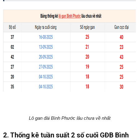
Lô gan đài Bình Phước lâu chưa về nhất
2. Thống kê tuần suất 2 số cuối GĐB Bình