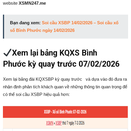
website
XSMN247.me
Bạn đang xem:
Soi cầu XSBP 14/02/2026 – Soi cầu xổ
số Bình Phước ngày 14/02/2026
Xem lại bảng KQXS Bình
Phước kỳ quay trước 07/02/2026
Xem lại bảng đài KQXSBP kỳ quay trước và dựa vào đó đưa ra
nhận định phân tích khách quan về những thông tin quan trọng để
có thể soi cầu XSBP hiệu quả hơn:​​​​​​​​​​​​​​