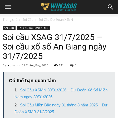
Trang chủ
Soi Cầu
Soi Cầu Dự Đoán XSMN
Soi Cầu
Soi Cầu Dự Đoán XSMN
Soi cầu XSAG 31/7/2025 –
Soi cầu xổ số An Giang ngày
31/7/2025
By
admin
-
31 Tháng Bảy, 2025
291
0
Có thể bạn quan tâm
Soi Cầu XSMN 30/01/2026 – Dự Đoán Xổ Số Miền
Nam ngày 30/01/2026
Soi Cầu Miền Bắc ngày 31 tháng 8 năm 2025 – Dự
Đoán XSMB 31/8/2025