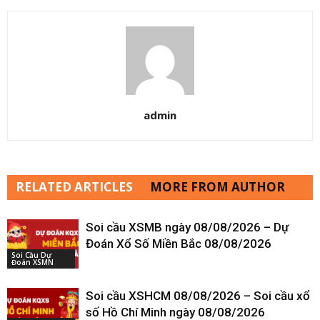
admin
RELATED ARTICLES
MORE FROM AUTHOR
Soi cầu XSMB ngày 08/08/2026 – Dự
Đoán Xổ Số Miền Bắc 08/08/2026
Soi Cầu Dự
Đoán XSMN
Soi cầu XSHCM 08/08/2026 – Soi cầu xổ
số Hồ Chí Minh ngày 08/08/2026