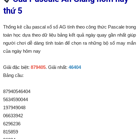
thứ 5
Thống kê cầu pascal xổ số AG tính theo công thức Pascale trong
toán học dựa theo dữ liệu bảng kết quả ngày quay gần nhất giúp
người chơi dễ dàng tính toán để chọn ra những bộ số may mắn
của ngày hôm nay
Giải đặc biệt:
879405
. Giải nhất:
46404
Bảng cầu:
87940546404
5634590044
197949048
06633942
6296236
815859