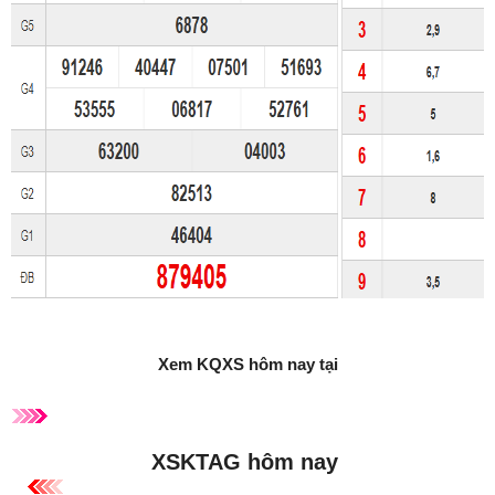
Xem KQXS hôm nay tại
​​​​​​​ XSKTAG hôm nay