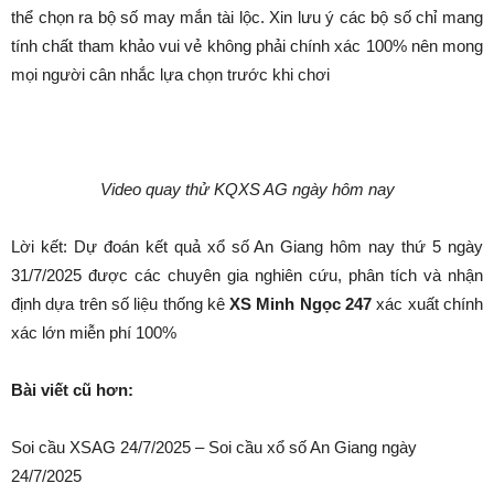
thể chọn ra bộ số may mắn tài lộc. Xin lưu ý các bộ số chỉ mang
tính chất tham khảo vui vẻ không phải chính xác 100% nên mong
mọi người cân nhắc lựa chọn trước khi chơi
Video quay thử KQXS AG ngày hôm nay
Lời kết: Dự đoán kết quả xổ số An Giang hôm nay thứ 5 ngày
31/7/2025 được các chuyên gia
​​​​​​​
nghiên cứu, phân tích và nhận
định dựa trên số liệu thống kê
XS Minh Ngọc 247​​​​​​​
xác xuất chính
xác lớn miễn phí 100%
Bài viết cũ hơn:
Soi cầu XSAG 24/7/2025 – Soi cầu xổ số An Giang ngày
24/7/2025