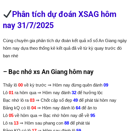
Phân tích dự đoán XSAG hôm
nay 31/7/2025
Cùng chuyên gia phân tích dự đoán kết quả xổ số An Giang ngày
hôm nay dựa theo thống kê kết quả đã về từ kỳ quay trước đó
bạn nhé
– Bạc nhớ xs An Giang hôm nay
Thấy lô
00
về kỳ trước ⇒ Hôm nay đừng quên đánh
09
Lô
01
ra hôm qua ⇒ Hôm nay đánh
32
để hưởng lộc
Bạc nhớ lô ra
03
⇒ Chốt cặp số đẹp
49
để phát tài hôm nay
Bảng kQ có lô
04
⇒ Hôm nay đánh lô
64
để ăn to
Lô
05
về hôm qua ⇒ Bạc nhớ hôm nay dễ về
95
Lô ra
13
⇒ Hôm sau phang con
88
để phát tài
Bảng KQ có lô
17
⇒ Hôm sau đánh lô
59