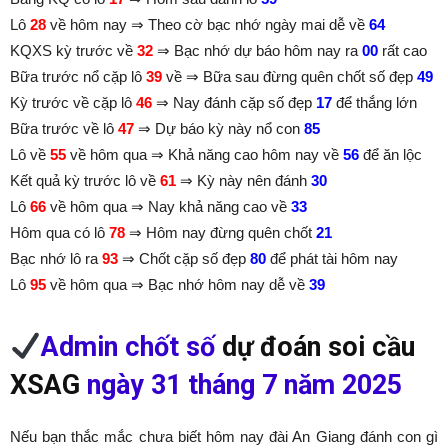
Lô
28
về hôm nay ⇒ Theo cờ bạc nhớ ngày mai dễ về
64
KQXS kỳ trước về
32
⇒ Bạc nhớ dự báo hôm nay ra
00
rất cao
Bữa trước nổ cặp lô
39
về ⇒ Bữa sau đừng quên chốt số đẹp
49
Kỳ trước về cặp lô
46
⇒ Nay đánh cặp số đẹp
17
để thắng lớn
Bữa trước về lô
47
⇒ Dự báo kỳ này nổ con
85
Lô về
55
về hôm qua ⇒ Khả năng cao hôm nay về
56
để ăn lộc
Kết quả kỳ trước lô về
61
⇒ Kỳ này nên đánh
30
Lô
66
về hôm qua ⇒ Nay khả năng cao về
33
Hôm qua có lô
78
⇒ Hôm nay đừng quên chốt
21
Bạc nhớ lô ra
93
⇒ Chốt cặp số đẹp
80
để phát tài hôm nay
Lô
95
về hôm qua ⇒ Bạc nhớ hôm nay dễ về
39
Admin chốt số
dự đoán soi cầu
XSAG
ngày 31 tháng 7 năm 2025
Nếu bạn thắc mắc chưa biết hôm nay đài An Giang đánh con gì