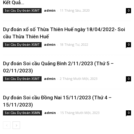
Kết Quả...
admin
-
11 Tháng Sáu, 2020
Soi Cầu Dự Đoán XSMT
0
Dự đoán xổ số Thừa Thiên Huế ngày 18/04/2022- Soi
cầu Thừa Thiên Huế
admin
-
18 Tháng Tư, 2022
Soi Cầu Dự Đoán XSMT
0
Dự đoán Soi cầu Quảng Bình 2/11/2023 (Thứ 5 –
02/11/2023)
admin
-
2 Tháng Mười Một, 2023
Soi Cầu Dự Đoán XSMT
0
Dự đoán Soi cầu Đồng Nai 15/11/2023 (Thứ 4 –
15/11/2023)
admin
-
15 Tháng Mười Một, 2023
Soi Cầu Dự Đoán XSMN
0