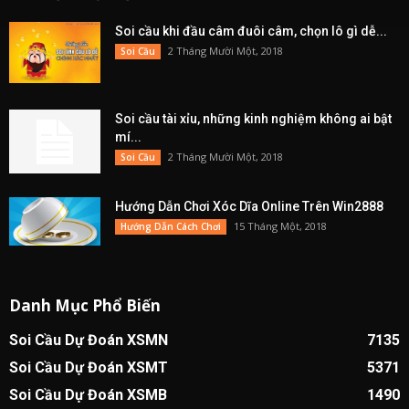
Soi cầu khi đầu câm đuôi câm, chọn lô gì dễ...
2 Tháng Mười Một, 2018
Soi Cầu
Soi cầu tài xỉu, những kinh nghiệm không ai bật
mí...
2 Tháng Mười Một, 2018
Soi Cầu
Hướng Dẫn Chơi Xóc Dĩa Online Trên Win2888
15 Tháng Một, 2018
Hướng Dẫn Cách Chơi
Danh Mục Phổ Biến
Soi Cầu Dự Đoán XSMN
7135
Soi Cầu Dự Đoán XSMT
5371
Soi Cầu Dự Đoán XSMB
1490