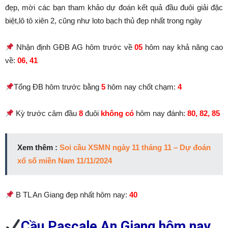
đẹp, mời các bạn tham khảo dự đoán kết quả đầu đuôi giải đặc
biệt,lô tô xiên 2, cũng như loto bạch thủ đẹp nhất trong ngày
Nhận định GĐB AG hôm trước về
05
hôm nay khả năng cao
về:
06, 41
Tổng ĐB hôm trước bằng
5
hôm nay chốt chạm:
4
Kỳ trước câm đầu
8
đuôi
không có
hôm nay đánh:
80, 82, 85
Xem thêm :
Soi cầu XSMN ngày 11 tháng 11 – Dự đoán
xổ số miền Nam 11/11/2024
B TL An Giang đẹp nhất hôm nay:
40
Cầu Pascale An Giang hôm nay