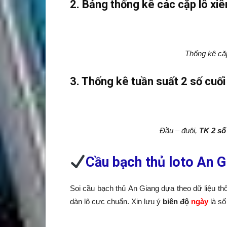
2. Bảng thống kê các cặp lô xiê
Thống kê cặp
3. Thống kê tuần suất 2 số cu
Đầu – đuôi,
TK 2 số
Cầu bạch thủ loto An 
Soi cầu bạch thủ An Giang dựa theo dữ liệu th
dàn lô cực chuẩn. Xin lưu ý
biên độ
ngày
là số