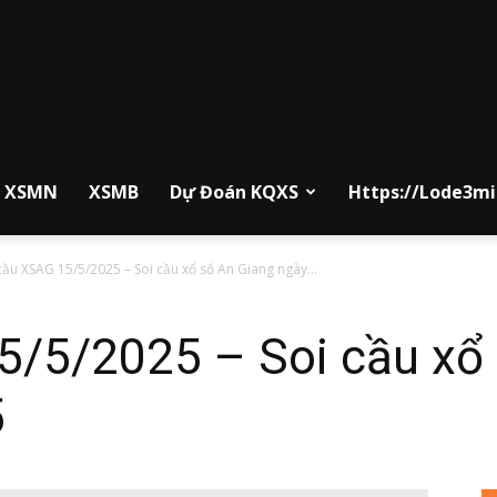
XSMN
XSMB
Dự Đoán KQXS
Https://lode3m
cầu XSAG 15/5/2025 – Soi cầu xổ số An Giang ngày...
5/5/2025 – Soi cầu xổ
5