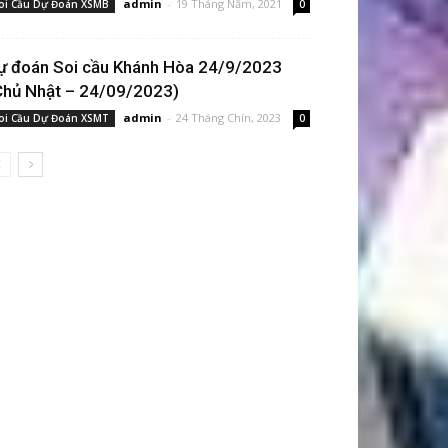
admin
-
19 Tháng Năm, 2021
oi Cầu Dự Đoán XSMB
0
ự đoán Soi cầu Khánh Hòa 24/9/2023
Chủ Nhật – 24/09/2023)
admin
-
24 Tháng Chín, 2023
oi Cầu Dự Đoán XSMT
0