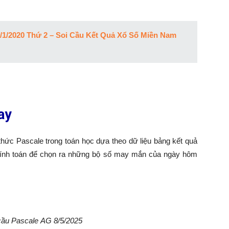
1/2020 Thứ 2 – Soi Cầu Kết Quả Xổ Số Miền Nam
ay
 thức Pascale trong toán học dựa theo dữ liệu bảng kết quả
g tính toán để chọn ra những bộ số may mắn của ngày hôm
cầu Pascale AG 8/5/2025