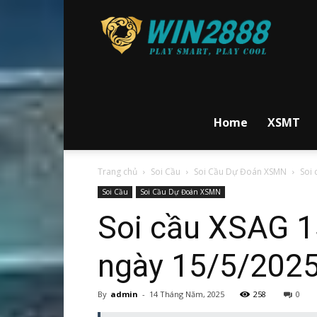
Win2888
–
Home
XSMT
Trang chủ
Soi Cầu
Soi Cầu Dự Đoán XSMN
Soi 
Nhà
Soi Cầu
Soi Cầu Dự Đoán XSMN
Soi cầu XSAG 1
ngày 15/5/202
Cái
By
admin
-
14 Tháng Năm, 2025
258
0