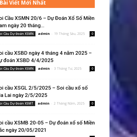
Bài Viết Mới Nhất
oi Cầu XSMN 20/6 – Dự Đoán Xổ Số Miền
am ngày 20 tháng...
admin
-
19 Tháng Sáu, 2025
oi Cầu Dự Đoán XSMN
0
oi cầu XSBD ngày 4 tháng 4 năm 2025 –
ự đoán XSBD 4/4/2025
admin
-
3 Tháng Tư, 2025
oi Cầu Dự Đoán XSMN
0
oi cầu XSGL 2/5/2025 – Soi cầu xổ số
ia Lai ngày 2/5/2025
admin
-
2 Tháng Năm, 2025
oi Cầu Dự Đoán XSMT
0
oi cầu XSMB 20-05 – Dự đoán xổ số Miền
ắc ngày 20/05/2021