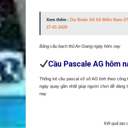
Xem thêm :
Dự Đoán Xổ Số Miền Nam 27/
27-01-2020
Bảng cầu bạch thủ An Giang ngày hôm nay
Cầu Pascale AG hôm n
Thống kê cầu pascal xổ số AG tính theo công
ngày quay gần nhất giúp người chơi dễ dàn
nay
Kết quả tạo 