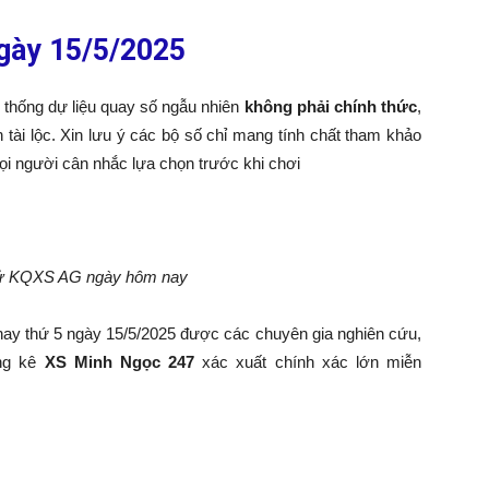
gày 15/5/2025
 thống dự liệu quay số ngẫu nhiên
không phải chính thức
,
tài lộc. Xin lưu ý các bộ số chỉ mang tính chất tham khảo
i người cân nhắc lựa chọn trước khi chơi
hử KQXS AG ngày hôm nay
nay thứ 5 ngày 15/5/2025 được các chuyên gia
​​​​​​​
nghiên cứu,
ng kê
XS Minh Ngọc 247​​​​​​​
xác xuất chính xác lớn miễn