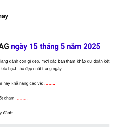
nay
 AG
ngày 15 tháng 5 năm 2025
iang đánh con gì đẹp, mời các bạn tham khảo dự đoán kết
ư loto bạch thủ đẹp nhất trong ngày
m nay khả năng cao về:
……..
ốt chạm:
……..
y đánh:
……..