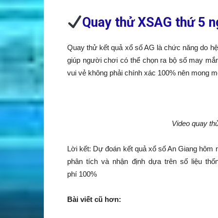
Quay thử XSAG thứ 5 n
Quay thử kết quả xổ số AG là chức năng do hệ
giúp người chơi có thể chọn ra bộ số may mắn 
vui vẻ không phải chính xác 100% nên mong mọ
Video quay t
Lời kết: Dự đoán kết quả xổ số An Giang hôm 
phân tích và nhận định dựa trên số liệu thố
phí 100%
Bài viết cũ hơn: