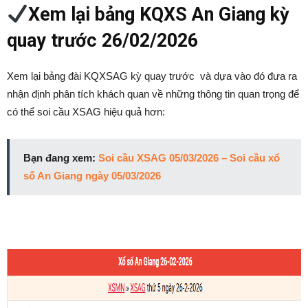
Xem lại bảng KQXS An Giang kỳ
quay trước 26/02/2026
Xem lại bảng đài KQXSAG kỳ quay trước và dựa vào đó đưa ra
nhận định phân tích khách quan về những thông tin quan trọng để
có thể soi cầu XSAG hiệu quả hơn:​​​​​​​​​​​​​​
Bạn đang xem:
Soi cầu XSAG 05/03/2026 – Soi cầu xổ
số An Giang ngày 05/03/2026