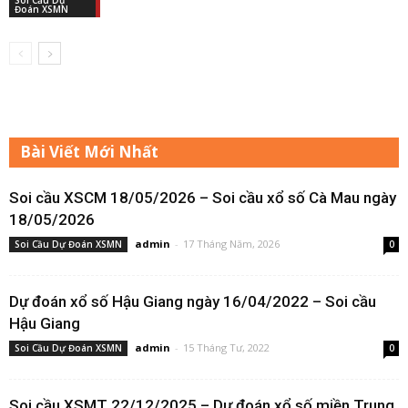
Đoán XSMN
Bài Viết Mới Nhất
Soi cầu XSCM 18/05/2026 – Soi cầu xổ số Cà Mau ngày
18/05/2026
admin
-
17 Tháng Năm, 2026
Soi Cầu Dự Đoán XSMN
0
Dự đoán xổ số Hậu Giang ngày 16/04/2022 – Soi cầu
Hậu Giang
admin
-
15 Tháng Tư, 2022
Soi Cầu Dự Đoán XSMN
0
Soi cầu XSMT 22/12/2025 – Dự đoán xổ số miền Trung