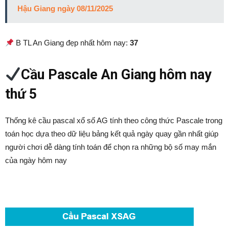
Hậu Giang ngày 08/11/2025
B TL An Giang đẹp nhất hôm nay:
37
Cầu Pascale An Giang hôm nay
thứ 5
Thống kê cầu pascal xổ số AG tính theo công thức Pascale trong
toán học dựa theo dữ liệu bảng kết quả ngày quay gần nhất giúp
người chơi dễ dàng tính toán để chọn ra những bộ số may mắn
của ngày hôm nay