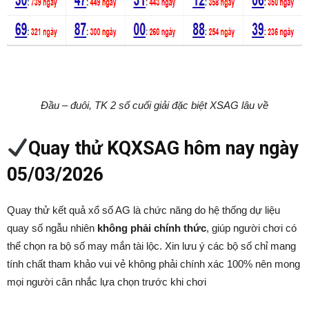
Đầu – đuôi, TK 2 số cuối giải đặc biệt XSAG lâu về
​​​​​​​Quay thử KQXSAG hôm nay ngày
05/03/2026
Quay thử kết quả xổ số AG là chức năng do hệ thống dự liệu
quay số ngẫu nhiên
không phải chính thức
, giúp người chơi có
thể chọn ra bộ số may mắn tài lộc. Xin lưu ý các bộ số chỉ mang
tính chất tham khảo vui vẻ không phải chính xác 100% nên mong
mọi người cân nhắc lựa chọn trước khi chơi