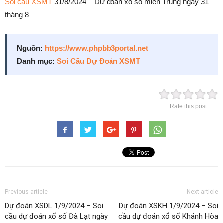
Soi cầu XSMT
31/8/2024 – Dự đoán xổ số miền Trung ngày 31
tháng 8
Nguồn:
https://www.phpbb3portal.net
Danh mục:
Soi Cầu Dự Đoán XSMT
Rate this post
Previous article
Next article
Dự đoán XSDL 1/9/2024 – Soi
Dự đoán XSKH 1/9/2024 – Soi
cầu dự đoán xổ số Đà Lạt ngày
cầu dự đoán xổ số Khánh Hòa