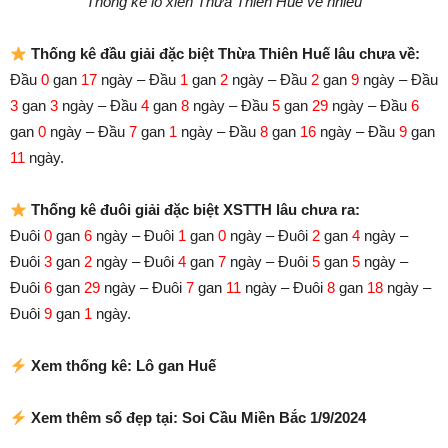
Thống kê lô xiên Thừa Thiên Huế về nhiều
Thống kê đầu giải đặc biệt
Thừa Thiên Huế
lâu chưa về:
Đầu
0
gan
17
ngày – Đầu
1
gan
2
ngày – Đầu
2
gan
9
ngày – Đầu
3
gan
3
ngày – Đầu
4
gan
8
ngày – Đầu
5
gan
29
ngày – Đầu
6
gan
0
ngày – Đầu
7
gan
1
ngày – Đầu
8
gan
16
ngày – Đầu
9
gan
11
ngày.
Thống kê đuôi giải đặc biệt XSTTH lâu chưa ra:
Đuôi
0
gan
6
ngày – Đuôi
1
gan
0
ngày – Đuôi
2
gan
4
ngày –
Đuôi
3
gan
2
ngày – Đuôi
4
gan
7
ngày – Đuôi
5
gan
5
ngày –
Đuôi
6
gan
29
ngày – Đuôi
7
gan
11
ngày – Đuôi
8
gan
18
ngày –
Đuôi
9
gan
1
ngày.
Xem thống kê: Lô gan Huế
Xem thêm số đẹp tại: Soi Cầu Miền Bắc 1/9/2024