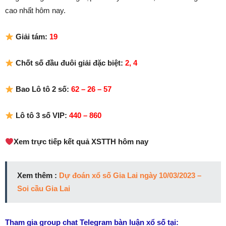
cao nhất hôm nay.
Giải tám:
19
Chốt số đầu đuôi giải đặc biệt:
2, 4
Bao Lô tô 2 số:
62 – 26 – 57
Lô tô 3 số VIP:
440 – 860
Xem trực tiếp kết quả XSTTH hôm nay
Xem thêm :
Dự đoán xổ số Gia Lai ngày 10/03/2023 –
Soi cầu Gia Lai
Tham gia group chat Telegram bàn luận xổ số tại: