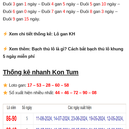
Đuôi
3
gan
1
ngày – Đuôi
4
gan
5
ngày – Đuôi
5
gan
10
ngày –
Đuôi
6
gan
0
ngày – Đuôi
7
gan
4
ngày – Đuôi
8
gan
3
ngày –
Đuôi
9
gan
15
ngày.
Xem chi tiết thống kê: Lô gan KH
Xem thêm: Bạch thủ lô là gì? Cách bắt bạch thủ lô khung
5 ngày miễn phí
Thống kê nhanh Kon Tum
Loto gan:
17 – 53 – 28 – 60 – 58
Số xuất hiện nhiều nhất:
44 – 46 – 72 – 90 – 08