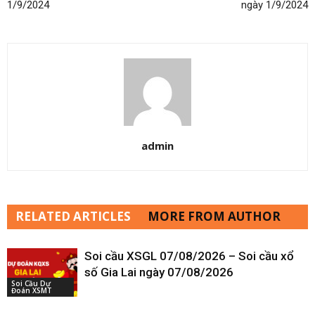
1/9/2024
ngày 1/9/2024
admin
RELATED ARTICLES
MORE FROM AUTHOR
Soi cầu XSGL 07/08/2026 – Soi cầu xổ
số Gia Lai ngày 07/08/2026
Soi Cầu Dự
Đoán XSMT