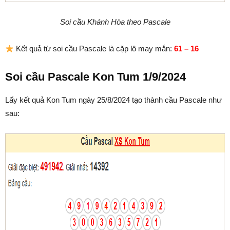
Soi cầu Khánh Hòa theo Pascale
Kết quả từ soi cầu Pascale là cặp lô may mắn:
61 – 16
Soi cầu Pascale Kon Tum 1/9/2024
Lấy kết quả Kon Tum ngày 25/8/2024 tạo thành cầu Pascale như
sau: