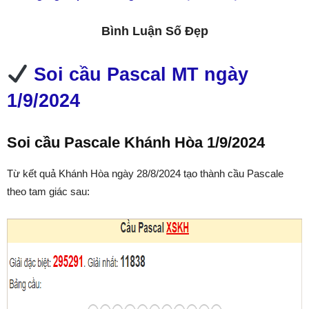
Bình Luận Số Đẹp
Soi cầu Pascal MT ngày
1/9/2024
Soi cầu Pascale Khánh Hòa 1/9/2024
Từ kết quả Khánh Hòa ngày 28/8/2024 tạo thành cầu Pascale
theo tam giác sau: