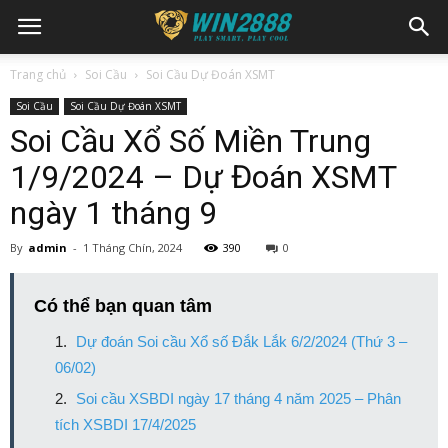
Trang chủ
Soi Cầu
Soi Cầu Dự Đoán XSMT
Soi Cầu
Soi Cầu Dự Đoán XSMT
Soi Cầu Xổ Số Miền Trung
1/9/2024 – Dự Đoán XSMT
ngày 1 tháng 9
By
admin
-
1 Tháng Chín, 2024
390
0
Có thể bạn quan tâm
Dự đoán Soi cầu Xổ số Đắk Lắk 6/2/2024 (Thứ 3 –
06/02)
Soi cầu XSBDI ngày 17 tháng 4 năm 2025 – Phân
tích XSBDI 17/4/2025