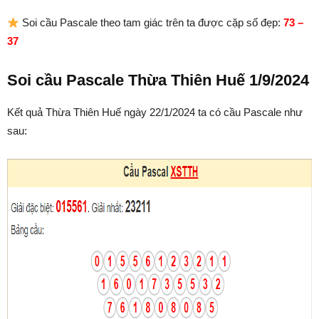
Soi cầu Pascale theo tam giác trên ta được cặp số đẹp:
73 –
37
Soi cầu Pascale Thừa Thiên Huế 1/9/2024
Kết quả Thừa Thiên Huế ngày 22/1/2024 ta có cầu Pascale như
sau: