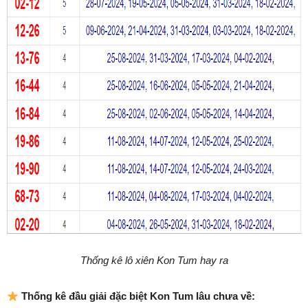
Thống kê lô xiên Kon Tum hay ra
Thống kê đầu giải đặc biệt
Kon Tum
lâu chưa về: