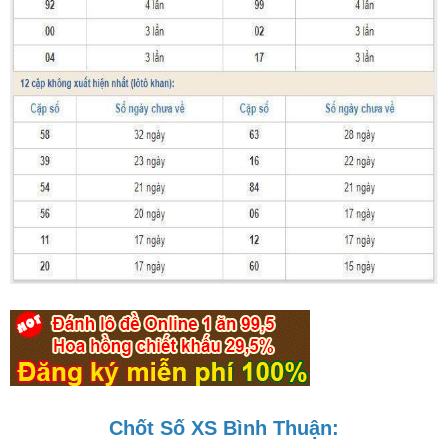
Chốt Số XS Bình Thuận: