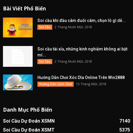
Bài Viết Phổ Biến
Soi cầu khi đầu câm đuôi câm, chọn lô gì dễ...
2 Tháng Mười Một, 2018
Soi Cầu
Soi cầu tài xỉu, những kinh nghiệm không ai bật
mí...
2 Tháng Mười Một, 2018
Soi Cầu
Hướng Dẫn Chơi Xóc Dĩa Online Trên Win2888
15 Tháng Một, 2018
Hướng Dẫn Cách Chơi
Danh Mục Phổ Biến
Soi Cầu Dự Đoán XSMN
7140
Soi Cầu Dự Đoán XSMT
5375