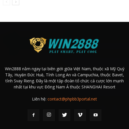
Win2888 nằm ngay tại biên giới giữa Việt Nam, thuộc xã Mỹ Quý
Tây, Huyện Đức Huệ, Tỉnh Long An và Campuchia, thuộc Bavet,
tỉnh Svay Rieng. Đây là một tập đoàn tổ chức cá cược lớn mạnh
nhất tại khu vực Đông Nam Á thuộc SHANGHAI Resort
Liên hệ:
contact@phpbb3portal.net