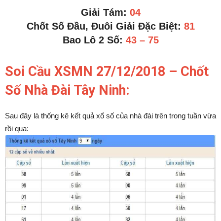
Giải Tám:
04
Chốt Số Đầu, Đuôi Giải Đặc Biệt:
81
Bao Lô 2 Số:
43 – 75
Soi Cầu XSMN 27/12/2018 – Chốt
Số Nhà Đài Tây Ninh:
Sau đây là thống kê kết quả xổ số của nhà đài trên trong tuần vừa
rồi qua: