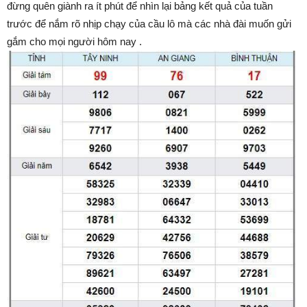
đừng quên giành ra ít phút để nhìn lại bảng kết quả của tuần
trước để nắm rõ nhịp chạy của cầu lô mà các nhà đài muốn gửi
gắm cho mọi người hôm nay .