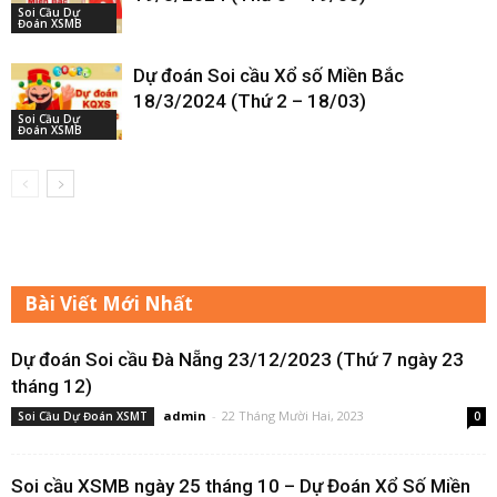
Soi Cầu Dự
Đoán XSMB
Dự đoán Soi cầu Xổ số Miền Bắc
18/3/2024 (Thứ 2 – 18/03)
Soi Cầu Dự
Đoán XSMB
Bài Viết Mới Nhất
Dự đoán Soi cầu Đà Nẵng 23/12/2023 (Thứ 7 ngày 23
tháng 12)
admin
-
22 Tháng Mười Hai, 2023
Soi Cầu Dự Đoán XSMT
0
Soi cầu XSMB ngày 25 tháng 10 – Dự Đoán Xổ Số Miền