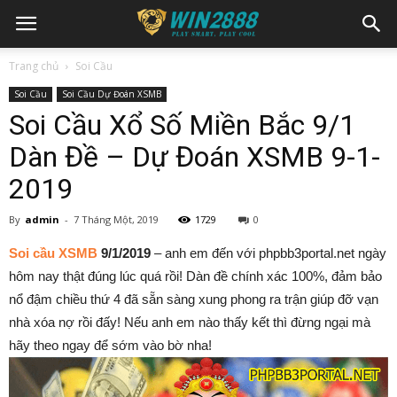
Trang chủ
Soi Cầu
Soi Cầu
Soi Cầu Dự Đoán XSMB
Soi Cầu Xổ Số Miền Bắc 9/1
Dàn Đề – Dự Đoán XSMB 9-1-
2019
By
admin
-
7 Tháng Một, 2019
1729
0
Soi cầu XSMB
9/1/2019
– anh em đến với phpbb3portal.net ngày
hôm nay thật đúng lúc quá rồi! Dàn đề chính xác 100%, đảm bảo
nổ đậm chiều thứ 4 đã sẵn sàng xung phong ra trận giúp đỡ vạn
nhà xóa nợ rồi đấy! Nếu anh em nào thấy kết thì đừng ngại mà
hãy theo ngay để sớm vào bờ nha!