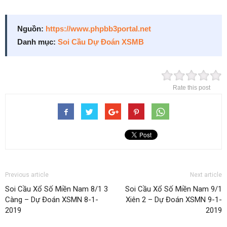
Nguồn:
https://www.phpbb3portal.net
Danh mục:
Soi Cầu Dự Đoán XSMB
Rate this post
Previous article
Next article
Soi Cầu Xổ Số Miền Nam 8/1 3
Soi Cầu Xổ Số Miền Nam 9/1
Càng – Dự Đoán XSMN 8-1-
Xiên 2 – Dự Đoán XSMN 9-1-
2019
2019