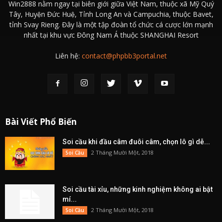
Win2888 nằm ngay tại biên giới giữa Việt Nam, thuộc xã Mỹ Quý
Tây, Huyện Đức Huệ, Tỉnh Long An và Campuchia, thuộc Bavet,
tỉnh Svay Rieng. Đây là một tập đoàn tổ chức cá cược lớn mạnh
nhất tại khu vực Đông Nam Á thuộc SHANGHAI Resort
Liên hệ:
contact@phpbb3portal.net
Bài Viết Phổ Biến
Soi cầu khi đầu câm đuôi câm, chọn lô gì dễ...
2 Tháng Mười Một, 2018
Soi Cầu
Soi cầu tài xỉu, những kinh nghiệm không ai bật
mí...
2 Tháng Mười Một, 2018
Soi Cầu