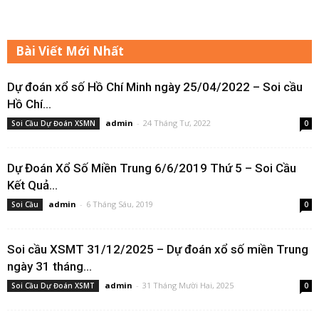
Bài Viết Mới Nhất
Dự đoán xổ số Hồ Chí Minh ngày 25/04/2022 – Soi cầu
Hồ Chí...
admin
-
24 Tháng Tư, 2022
Soi Cầu Dự Đoán XSMN
0
Dự Đoán Xổ Số Miền Trung 6/6/2019 Thứ 5 – Soi Cầu
Kết Quả...
admin
-
6 Tháng Sáu, 2019
Soi Cầu
0
Soi cầu XSMT 31/12/2025 – Dự đoán xổ số miền Trung
ngày 31 tháng...
admin
-
31 Tháng Mười Hai, 2025
Soi Cầu Dự Đoán XSMT
0