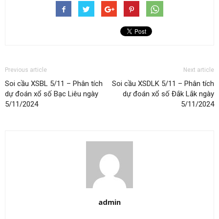
Previous article
Next article
Soi cầu XSBL 5/11 – Phân tích
Soi cầu XSDLK 5/11 – Phân tích
dự đoán xổ số Bạc Liêu ngày
dự đoán xổ số Đắk Lắk ngày
5/11/2024
5/11/2024
admin