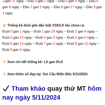
3
gan
37
ngày – Đầu
4
gan
2
ngày – Đầu
5
gan
0
ngày – Đầu
6
gan
6
ngày – Đầu
7
gan
5
ngày – Đầu
8
gan
17
ngày – Đầu
9
gan
1
ngày.
Thống kê đuôi giải đặc biệt XSDLK lâu chưa ra:
Đuôi
0
gan
1
ngày – Đuôi
1
gan
29
ngày – Đuôi
2
gan
4
ngày –
Đuôi
3
gan
23
ngày – Đuôi
4
gan
5
ngày – Đuôi
5
gan
0
ngày –
Đuôi
6
gan
14
ngày – Đuôi
7
gan
2
ngày – Đuôi
8
gan
12
ngày –
Đuôi
9
gan
6
ngày.
Xem chi tiết thống kê: Lô gan DLK
Xem thêm số đẹp tại: Soi Cầu Miền Bắc 5/11/2024
Tham khảo
quay thử MT
hôm
nay ngày 5/11/2024