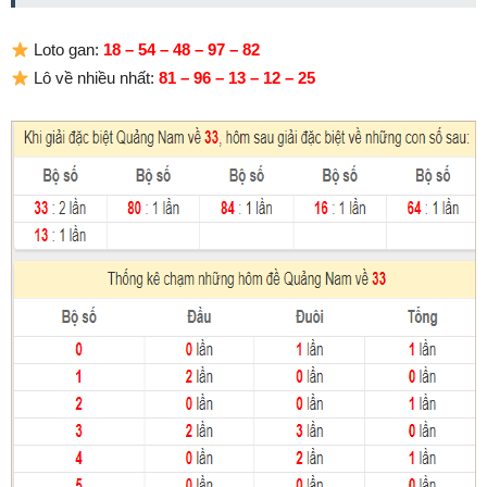
Loto gan:
18 – 54 – 48 – 97 – 82
Lô về nhiều nhất:
81 – 96 – 13 – 12 – 25