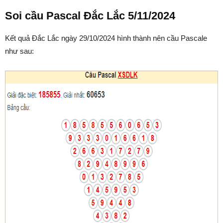
Soi cầu Pascal Đắc Lắc 5/11/2024
Kết quả Đắc Lắc ngày 29/10/2024 hình thành nên cầu Pascale
như sau: