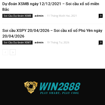
Dự đoán XSMB ngày 12/12/2021 – Soi cầu xổ số miền
Bắc
admin
-
11 Tháng Mười Hai, 2021
Soi Cầu Dự Đoán XSMB
0
Soi cầu XSPY 20/04/2026 – Soi cầu xổ số Phú Yên ngày
20/04/2026
admin
-
19 Tháng Tư, 2026
Soi Cầu Dự Đoán XSMT
0