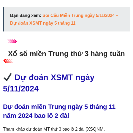
Bạn đang xem:
Soi Cầu Miền Trung ngày 5/11/2024 –
Dự đoán XSMT ngày 5 tháng 11
Xổ số miền Trung thứ 3 hàng tuần
Dự đoán XSMT ngày
5/11/2024
Dự đoán miền Trung ngày 5 tháng 11
năm 2024 bao lô 2 đài
Tham khảo dự đoán MT thứ 3 bao lô 2 đài (XSQNM,