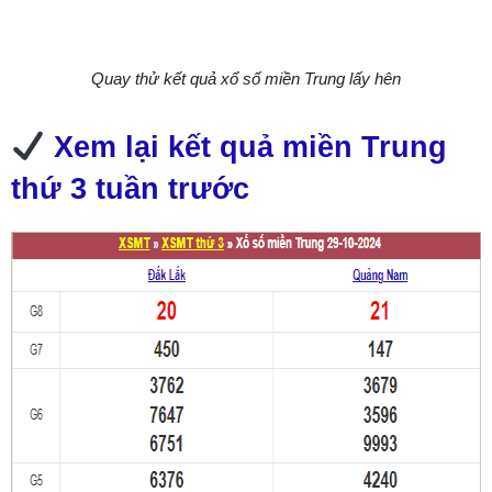
Quay thử kết quả xổ số miền Trung lấy hên
Xem lại kết quả miền Trung
thứ 3 tuần trước