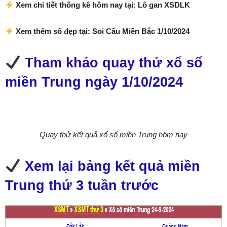
Xem chi tiết thống kê hôm nay tại: Lô gan XSDLK
Xem thêm số đẹp tại: Soi Cầu Miền Bắc 1/10/2024
Tham khảo
quay thử xổ số
miền Trung
ngày 1/10/2024
Quay thử kết quả xổ số miền Trung hôm nay
Xem lại bảng kết quả miền
Trung thứ 3 tuần trước