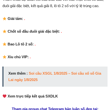
đuôi giải đặc biệt, kết quả giải 8, lô tô 2 số với tỷ lệ trúng cao.
Giải tám:
.
Chốt số đầu đuôi giải đặc biệt:
.
Bao Lô tô 2 số:
.
Xỉu chủ VIP:
.
Xem thêm :
Soi cầu XSGL 1/8/2025 – Soi cầu xổ số Gia
Lai ngày 1/8/2025
Xem trực tiếp kết quả SXDLK
Tham gia group chat Telegram bàn luận số đẹp tại: