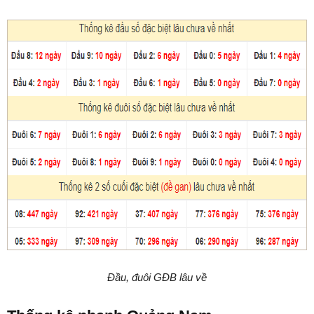
Đầu, đuôi GĐB lâu về