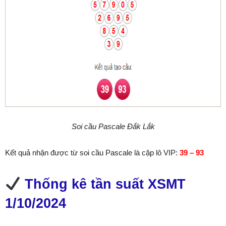
Soi cầu Pascale Đắk Lắk
Kết quả nhận được từ soi cầu Pascale là cặp lô VIP:
39 – 93
Thống kê tần suất XSMT
1/10/2024