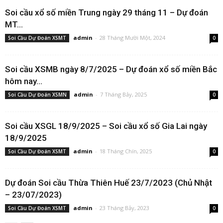
Soi cầu xổ số miền Trung ngày 29 tháng 11 – Dự đoán
MT...
admin
-
28 Tháng Mười Một, 2024
Soi Cầu Dự Đoán XSMT
0
Soi cầu XSMB ngày 8/7/2025 – Dự đoán xổ số miền Bắc
hôm nay...
admin
-
7 Tháng Bảy, 2025
Soi Cầu Dự Đoán XSMN
0
Soi cầu XSGL 18/9/2025 – Soi cầu xổ số Gia Lai ngày
18/9/2025
admin
-
18 Tháng Chín, 2025
Soi Cầu Dự Đoán XSMT
0
Dự đoán Soi cầu Thừa Thiên Huế 23/7/2023 (Chủ Nhật
– 23/07/2023)
admin
-
23 Tháng Bảy, 2023
Soi Cầu Dự Đoán XSMT
0