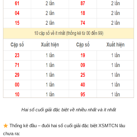
Hai số cuối giải đặc biệt về nhiều nhất và ít nhất
Thống kê đầu – đuôi hai số cuối giải đặc biệt XSMTCN lâu
chưa ra: