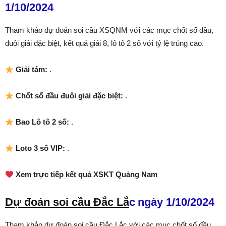
1/10/2024
Tham khảo dự đoán soi cầu XSQNM với các mục chốt số đầu,
đuôi giải đặc biệt, kết quả giải 8, lô tô 2 số với tỷ lệ trúng cao.
Giải tám:
.
Chốt số đầu đuôi giải đặc biệt:
.
Bao Lô tô 2 số:
.
Loto 3 số VIP:
.
Xem trực tiếp kết quả XSKT Quảng Nam
Dự đoán soi cầu Đắc Lắ
c
ngày 1/10/2024
Tham khảo dự đoán soi cầu Đắc Lắc với các mục chốt số đầu,