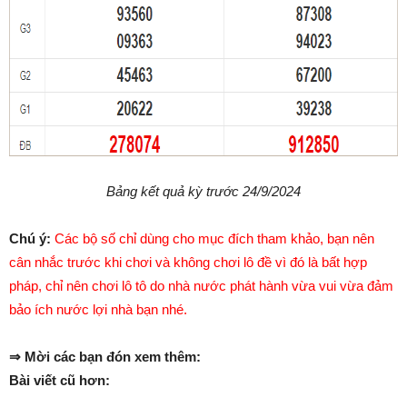
Bảng kết quả kỳ trước 24/9/2024
Chú ý:
Các bộ số chỉ dùng cho mục đích tham khảo, bạn nên
cân nhắc trước khi chơi và không chơi lô đề vì đó là bất hợp
pháp, chỉ nên chơi lô tô do nhà nước phát hành vừa vui vừa đảm
bảo ích nước lợi nhà bạn nhé.
⇒ Mời các bạn đón xem thêm:
Bài viết cũ hơn: