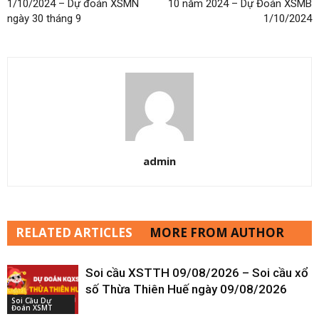
1/10/2024 – Dự đoán XSMN
10 năm 2024 – Dự Đoán XSMB
ngày 30 tháng 9
1/10/2024
admin
RELATED ARTICLES
MORE FROM AUTHOR
Soi cầu XSTTH 09/08/2026 – Soi cầu xổ
số Thừa Thiên Huế ngày 09/08/2026
Soi Cầu Dự
Đoán XSMT