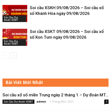
Soi cầu XSKH 09/08/2026 – Soi cầu xổ
số Khánh Hòa ngày 09/08/2026
Soi Cầu Dự
Đoán XSMT
Soi cầu XSKT 09/08/2026 – Soi cầu xổ
số Kon Tum ngày 09/08/2026
Soi Cầu Dự
Đoán XSMT
Bài Viết Mới Nhất
Soi cầu xổ số miền Trung ngày 2 tháng 1 – Dự đoán MT...
admin
-
1 Tháng Một, 2025
Soi Cầu Dự Đoán XSMT
0