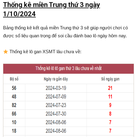
Thống kê miền Trung thứ 3 ngày
1/10/2024
Bảng thống kê kết quả miền Trung thứ 3 sẽ giúp người chơi có
được số liệu quan trọng để soi cầu đánh bao lô ngày hôm nay.
Thống kê lô gan XSMT lâu chưa về: