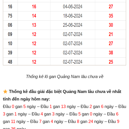
Thống kê lô gan Quảng Nam lâu chưa về
Thống kê đầu giải đặc biệt Quảng Nam lâu chưa về nhất
tính đến ngày hôm nay:
Đầu
0
gan
5
ngày – Đầu
1
gan
13
ngày – Đầu
2
gan
6
ngày – Đầu
3
gan
1
ngày – Đầu
4
gan
3
ngày – Đầu
5
gan
0
ngày – Đầu
6
gan
11
ngày – Đầu
7
gan
4
ngày – Đầu
8
gan
24
ngày – Đầu
9
gan
36
ngày.