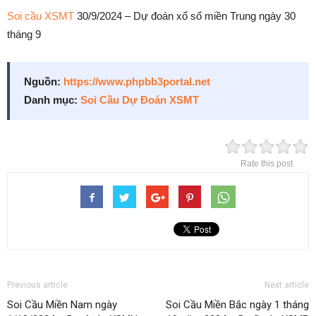
Soi cầu XSMT
30/9/2024 – Dự đoán xổ số miền Trung ngày 30
tháng 9
Nguồn:
https://www.phpbb3portal.net
Danh mục:
Soi Cầu Dự Đoán XSMT
Rate this post
Previous article
Next article
Soi Cầu Miền Nam ngày
Soi Cầu Miền Bắc ngày 1 tháng