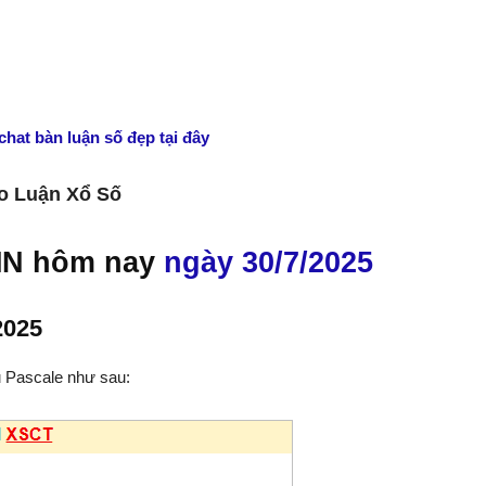
chat bàn luận số đẹp
tại đây
o Luận Xổ Số
MN hôm nay
ngày
30/7/2025
2025
u Pascale như sau: