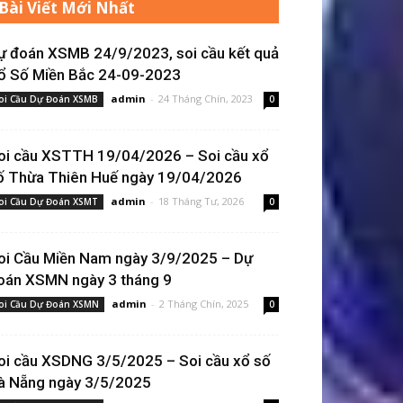
Bài Viết Mới Nhất
ự đoán XSMB 24/9/2023, soi cầu kết quả
ổ Số Miền Bắc 24-09-2023
admin
-
24 Tháng Chín, 2023
oi Cầu Dự Đoán XSMB
0
oi cầu XSTTH 19/04/2026 – Soi cầu xổ
ố Thừa Thiên Huế ngày 19/04/2026
admin
-
18 Tháng Tư, 2026
oi Cầu Dự Đoán XSMT
0
oi Cầu Miền Nam ngày 3/9/2025 – Dự
oán XSMN ngày 3 tháng 9
admin
-
2 Tháng Chín, 2025
oi Cầu Dự Đoán XSMN
0
oi cầu XSDNG 3/5/2025 – Soi cầu xổ số
à Nẵng ngày 3/5/2025