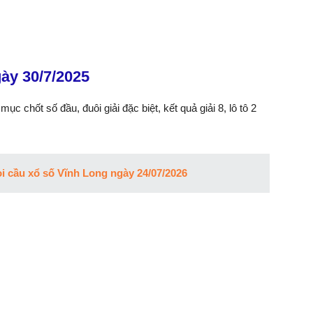
ày 30/7/2025
 chốt số đầu, đuôi giải đặc biệt, kết quả giải 8, lô tô 2
 cầu xổ số Vĩnh Long ngày 24/07/2026