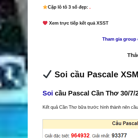
Cặp lô tô 3 số đẹp:
.
Xem trực tiếp kết quả XSST
Tham gia group 
Thả
Soi cầu Pascale XS
Soi
cầu Pascal Cần Thơ 30/7/
Kết quả Cần Thơ bữa trước hình thành nên cầ