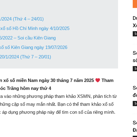
D
/2024 (Thứ 4 – 24/01)
X
xổ số Hồ Chí Minh ngày 4/10/2025
S
6/2022 – Soi cầu Kiên Giang
ổ số Kiên Giang ngày 19/07/2026
S
0/1/2024 (Thứ 7 – 20/01)
s
S
n xổ số miền Nam ngày 30 tháng 7 năm 2025
Tham
S
Sóc Trăng hôm nay thứ 4
đ
ựa vào những phương pháp tham khảo XSMN, phân tích từ
S
những cặp số may mắn nhất. Bạn có thể tham khảo xổ số
c áp dụng phương pháp này để tìm con số của riêng mình.
S
Đ