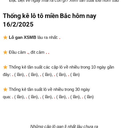
Đặc biệt về ngày mai ra con gì? Xem tần suất ĐB hôm sau
Thống kê lô tô miền Bắc hôm nay
16/2/2025
Lô gan XSMB
lâu ra nhất:
.
Đầu câm
.
, đít câm
.
.
Thống kê tần suất các cặp lô về nhiều trong 10 ngày gần
đây:
.
( lần),
.
( lần),
.
( lần),
.
( lần),
.
( lần)
Thống kê tần suất lô về nhiều trong 30 ngày
qua:
.
( lần),
.
( lần),
.
( lần),
.
( lần),
.
( lần),
.
( lần)
Những cặp lô gan lì nhất lâu chưa ra