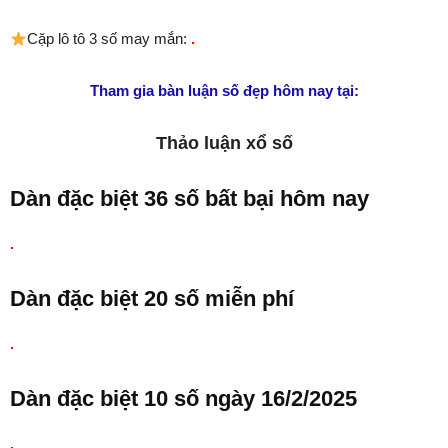
Cặp lô tô 3 số may mắn:
.
Tham gia bàn luận số đẹp hôm nay tại:
Thảo luận xổ số
Dàn đặc biệt 36 số bất bại hôm nay
.
Dàn đặc biệt 20 số miễn phí
.
Dàn đặc biệt 10 số ngày 16/2/2025
.