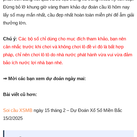
Đừng bỏ lỡ khung giờ vàng tham khảo dự đoán cầu lô hôm nay
lấy số may mắn nhất, cầu đẹp nhất hoàn toàn miễn phí để ẵm giải
thưởng lớn.
Chú ý:
Các bộ số chỉ dùng cho mục đích tham khảo, bạn nên
cân nhắc trước khi chơi và không chơi lô đề vì đó là bất hợp
pháp, chỉ nên chơi lô tô do nhà nước phát hành vừa vui vừa đảm
bảo ích nước lợi nhà bạn nhé.
⇒ Mời các bạn xem dự đoán ngày mai:
Bài viết cũ hơn:
Soi cầu XSMB
ngày 15 tháng 2 – Dự Đoán Xổ Số Miền Bắc
15/2/2025