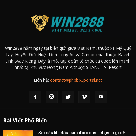
Win2888 nằm ngay tại biên giới giữa Việt Nam, thuộc xã Mỹ Quý
Tây, Huyện Đức Huệ, Tỉnh Long An và Campuchia, thuộc Bavet,
tỉnh Svay Rieng. Đây là một tập đoàn tổ chức cá cược lớn mạnh
nhất tại khu vực Đông Nam Á thuộc SHANGHAI Resort
Liên hệ:
contact@phpbb3portal.net
Bài Viết Phổ Biến
Soi cầu khi đầu câm đuôi câm, chọn lô gì dễ...