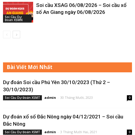
Soi cầu XSAG 06/08/2026 – Soi cầu xổ
số An Giang ngày 06/08/2026
Soi Cầu Dự
Đoán XSMN
Bài Viết Mới Nhất
Dự đoán Soi cầu Phú Yên 30/10/2023 (Thứ 2 –
30/10/2023)
admin
-
30 Tháng Mười, 2023
Soi Cầu Dự Đoán XSMT
0
Dự đoán xổ số Đắc Nông ngày 04/12/2021 – Soi cầu
Đắc Nông
admin
-
3 Tháng Mười Hai, 2021
Soi Cầu Dự Đoán XSMT
0