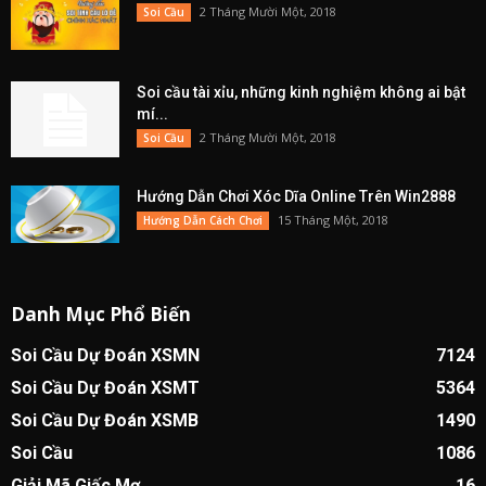
2 Tháng Mười Một, 2018
Soi Cầu
Soi cầu tài xỉu, những kinh nghiệm không ai bật
mí...
2 Tháng Mười Một, 2018
Soi Cầu
Hướng Dẫn Chơi Xóc Dĩa Online Trên Win2888
15 Tháng Một, 2018
Hướng Dẫn Cách Chơi
Danh Mục Phổ Biến
Soi Cầu Dự Đoán XSMN
7124
Soi Cầu Dự Đoán XSMT
5364
Soi Cầu Dự Đoán XSMB
1490
Soi Cầu
1086
Giải Mã Giấc Mơ
16