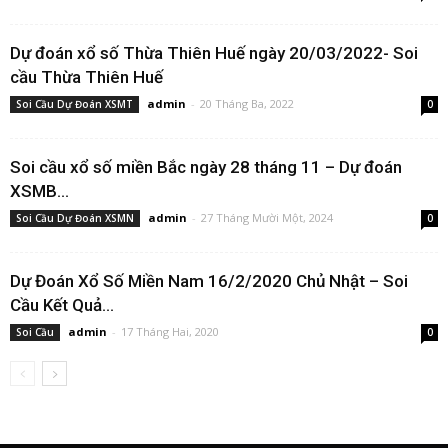
Dự đoán xổ số Thừa Thiên Huế ngày 20/03/2022- Soi
cầu Thừa Thiên Huế
admin
-
20 Tháng Ba, 2022
Soi Cầu Dự Đoán XSMT
0
Soi cầu xổ số miền Bắc ngày 28 tháng 11 – Dự đoán
XSMB...
admin
-
27 Tháng Mười Một, 2024
Soi Cầu Dự Đoán XSMN
0
Dự Đoán Xổ Số Miền Nam 16/2/2020 Chủ Nhật – Soi
Cầu Kết Quả...
admin
-
17 Tháng Hai, 2020
Soi Cầu
0