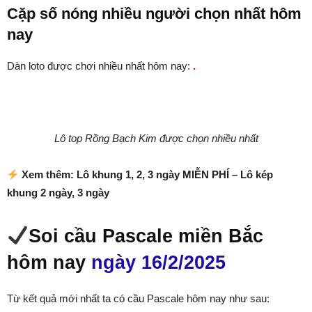
Cặp số nóng nhiều người chọn nhất hôm
nay
​​​​​​​Dàn loto được chơi nhiều nhất hôm nay:
.
Lô top Rồng Bạch Kim được chọn nhiều nhất
Xem thêm: Lô khung 1, 2, 3 ngày MIỄN PHÍ – Lô kép
khung 2 ngày, 3 ngày
Soi cầu Pascale miền Bắc
hôm nay
ngày 16/2/2025
Từ kết quả mới nhất ta có cầu Pascale hôm nay như sau: