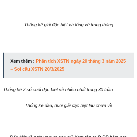
Thống kê giải đặc biệt và tổng về trong tháng
Xem thêm :
Phân tích XSTN ngày 20 tháng 3 năm 2025
– Soi cầu XSTN 20/3/2025
Thống kê 2 số cuối đặc biệt về nhiều nhất trong 30 tuần
Thống kê đầu, đuôi giải đặc biệt lâu chưa về