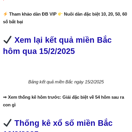
Tham khảo dàn ĐB VIP
Nuôi dàn đặc biệt 10, 20, 50, 60
số bất bại
Xem lại kết quả miền Bắc
hôm qua 15/2/2025
Bảng kết quả miền Bắc ngày 15/2/2025
⇒ Xem thống kê hôm trước: Giải đặc biệt về 54 hôm sau ra
con gì
Thống kê xổ số miền Bắc