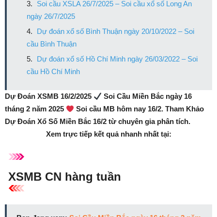
Soi cầu XSLA 26/7/2025 – Soi cầu xổ số Long An
ngày 26/7/2025
Dự đoán xổ số Bình Thuận ngày 20/10/2022 – Soi
cầu Bình Thuận
Dự đoán xổ số Hồ Chí Minh ngày 26/03/2022 – Soi
cầu Hồ Chí Minh
Dự Đoán XSMB 16/2/2025
Soi Cầu Miền Bắc ngày 16
tháng 2 năm 2025
Soi cầu MB hôm nay 16/2. Tham Khảo
Dự Đoán Xổ Số Miền Bắc 16/2 từ chuyên gia phân tích.
Xem trực tiếp kết quả nhanh nhất tại:
​​​​​​​ XSMB CN hàng tuần