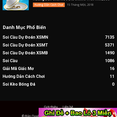
15 Tháng Một, 2018
Hướng Dẫn Cách Chơi
Danh Mục Phổ Biến
Soi Cầu Dự Đoán XSMN
7135
Soi Cầu Dự Đoán XSMT
5371
Soi Cầu Dự Đoán XSMB
1490
Soi Cầu
1086
Giải Mã Giấc Mơ
16
Hướng Dẫn Cách Chơi
11
Soi Kèo Bóng Đá
0
Giới thiệu
Liên hệ
© Bản Quyền thuộc
PhpBB3Portal.net
tài trợ bởi