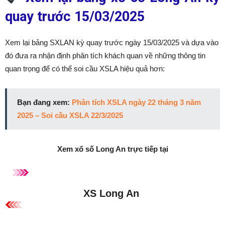
quay trước 15/03/2025
Xem lại bảng SXLAN kỳ quay trước ngày 15/03/2025 và dựa vào
đó đưa ra nhận định phân tích khách quan về những thông tin
quan trọng để có thể soi cầu XSLA hiệu quả hơn:​​​​​​​​​​​​​​
Bạn đang xem:
Phân tích XSLA ngày 22 tháng 3 năm
2025 – Soi cầu XSLA 22/3/2025
Xem xổ số Long An trực tiếp tại
​​​​​​​ XS Long An