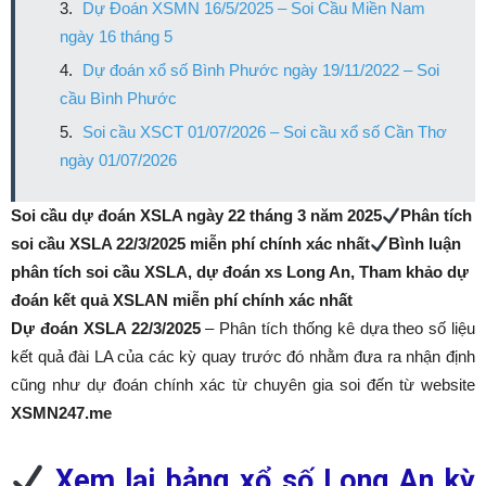
Dự Đoán XSMN 16/5/2025 – Soi Cầu Miền Nam
ngày 16 tháng 5
Dự đoán xổ số Bình Phước ngày 19/11/2022 – Soi
cầu Bình Phước
Soi cầu XSCT 01/07/2026 – Soi cầu xổ số Cần Thơ
ngày 01/07/2026
Soi cầu dự đoán XSLA ngày 22 tháng 3 năm 2025
Phân tích
soi cầu XSLA 22/3/2025 miễn phí chính xác nhất
Bình luận
phân tích soi cầu XSLA, dự đoán xs Long An, Tham khảo dự
đoán kết quả XSLAN miễn phí chính xác nhất
Dự đoán XSLA 22/3/2025
– Phân tích thống kê dựa theo số liệu
kết quả đài LA của các kỳ quay trước đó nhằm đưa ra nhận định
cũng như dự đoán chính xác từ chuyên gia soi đến từ website
XSMN247.me
Xem lại bảng xổ số Long An kỳ