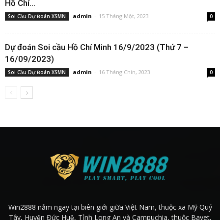
Hồ Chí...
admin
-
15 Tháng Một, 2023
Soi Cầu Dự Đoán XSMN
0
Dự đoán Soi cầu Hồ Chí Minh 16/9/2023 (Thứ 7 –
16/09/2023)
admin
-
16 Tháng Chín, 2023
Soi Cầu Dự Đoán XSMN
0
Win2888 nằm ngay tại biên giới giữa Việt Nam, thuộc xã Mỹ Quý
Tây, Huyện Đức Huệ, Tỉnh Long An và Campuchia, thuộc Bavet,