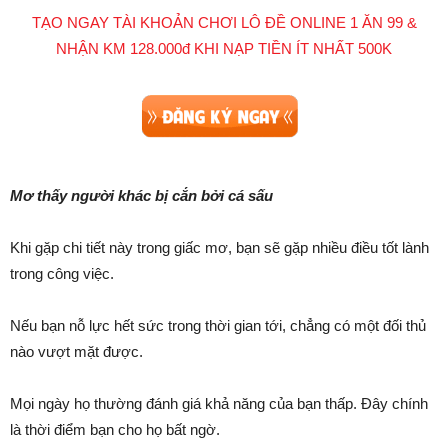
TẠO NGAY TÀI KHOẢN CHƠI LÔ ĐỀ ONLINE 1 ĂN 99 &
NHẬN KM 128.000đ KHI NẠP TIỀN ÍT NHẤT 500K
Mơ thấy người khác bị cắn bởi cá sấu
Khi gặp chi tiết này trong giấc mơ, bạn sẽ gặp nhiều điều tốt lành
trong công việc.
Nếu bạn nỗ lực hết sức trong thời gian tới, chẳng có một đối thủ
nào vượt mặt được.
Mọi ngày họ thường đánh giá khả năng của bạn thấp. Đây chính
là thời điểm bạn cho họ bất ngờ.