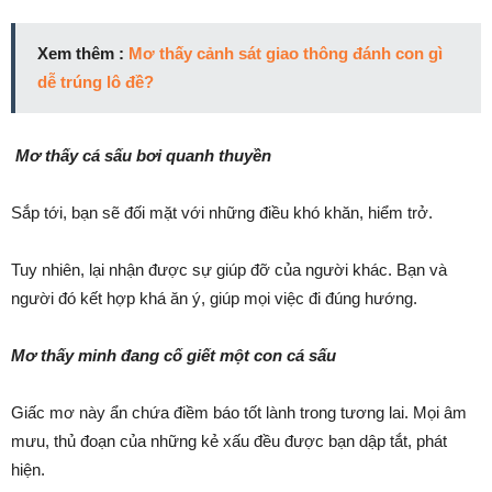
Xem thêm :
Mơ thấy cảnh sát giao thông đánh con gì
dễ trúng lô đề?
Mơ thấy cá sấu bơi quanh thuyền
Sắp tới, bạn sẽ đối mặt với những điều khó khăn, hiểm trở.
Tuy nhiên, lại nhận được sự giúp đỡ của người khác. Bạn và
người đó kết hợp khá ăn ý, giúp mọi việc đi đúng hướng.
Mơ thấy minh đang cố giết một con cá sấu
Giấc mơ này ẩn chứa điềm báo tốt lành trong tương lai. Mọi âm
mưu, thủ đoạn của những kẻ xấu đều được bạn dập tắt, phát
hiện.