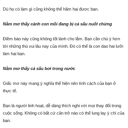
Dù họ có làm gì cũng không thể hãm hại được bạn.
Nằm mơ thấy cảnh con mồi đang bị cá sấu nuốt chửng
Điềm báo này cũng không tốt lành cho lắm. Bạn cần chú ý hơn
tới những thú vui lâu nay của mình. Đó có thể là con dao hai lưỡi
làm hại bạn.
Nằm mơ thấy cá sấu bơi trong nước
Giấc mơ này mang ý nghĩa thể hiện nên tính cách của bạn ở
thực tế.
Bạn là người linh hoạt, dễ dàng thích nghi với mọi thay đổi trong
cuộc sống. Không có bất cứ cản trở nào có thể lung lay ý chí của
bạn.