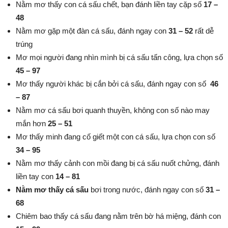
Nằm mơ thấy con cá sấu chết, bạn đánh liền tay cặp số
17 –
48
Nằm mơ gặp một đàn cá sấu, đánh ngay con
31 – 52
rất dễ
trúng
Mơ mọi người đang nhìn mình bị cá sấu tấn công, lựa chọn số
45 – 97
Mơ thấy người khác bị cắn bởi cá sấu, đánh ngay con số
46
– 87
Nằm mơ cá sấu bơi quanh thuyền, không con số nào may
mắn hơn
25 – 51
Mơ thấy minh đang cố giết một con cá sấu, lựa chọn con số
34 – 95
Nằm mơ thấy cảnh con mồi đang bị cá sấu nuốt chửng, đánh
liền tay con
14 – 81
Nằm mơ thấy cá sấu
bơi trong nước, đánh ngay con số
31 –
68
Chiêm bao thấy cá sấu đang nằm trên bờ há miệng, đánh con