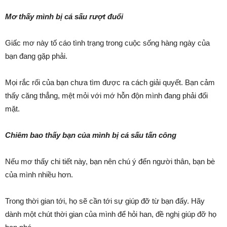
Mơ thấy mình bị cá sấu rượt đuổi
Giấc mơ này tố cáo tình trạng trong cuộc sống hàng ngày của
bạn đang gặp phải.
Mọi rắc rối của bạn chưa tìm được ra cách giải quyết. Bạn cảm
thấy căng thẳng, mệt mỏi với mớ hỗn độn mình đang phải đối
mặt.
Chiêm bao thấy bạn của mình bị cá sấu tấn công
Nếu mơ thấy chi tiết này, bạn nên chú ý đến người thân, bạn bè
của mình nhiều hơn.
Trong thời gian tới, họ sẽ cần tới sự giúp đỡ từ bạn đấy. Hãy
dành một chút thời gian của mình để hỏi han, đề nghị giúp đỡ họ