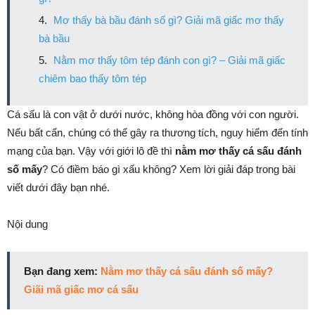
Mơ thấy bà bầu đánh số gì? Giải mã giấc mơ thấy
bà bầu
Nằm mơ thấy tôm tép đánh con gì? – Giải mã giấc
chiêm bao thấy tôm tép
Cá sấu là con vật ở dưới nước, không hòa đồng với con người.
Nếu bất cẩn, chúng có thể gây ra thương tích, nguy hiểm đến tính
mạng của bạn. Vậy với giới lô đề thì
nằm mơ thấy cá sấu đánh
số mấy
? Có điềm báo gì xấu không? Xem lời giải đáp trong bài
viết dưới đây bạn nhé.
Nội dung
Bạn đang xem:
Nằm mơ thấy cá sấu đánh số mấy?
Giãi mã giấc mơ cá sấu