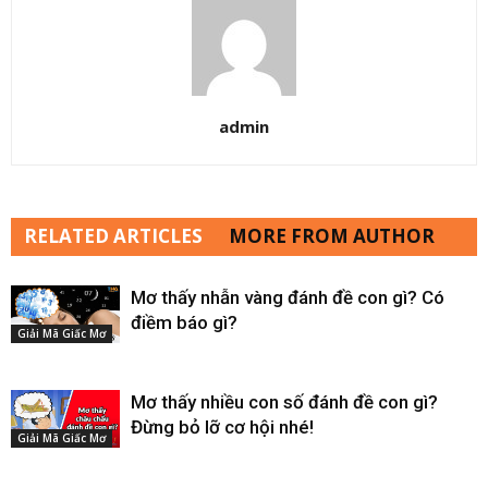
admin
RELATED ARTICLES
MORE FROM AUTHOR
Mơ thấy nhẫn vàng đánh đề con gì? Có
điềm báo gì?
Giải Mã Giấc Mơ
Mơ thấy nhiều con số đánh đề con gì?
Đừng bỏ lỡ cơ hội nhé!
Giải Mã Giấc Mơ