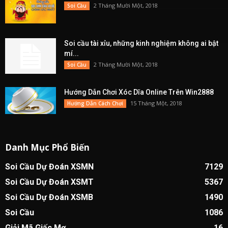
2 Tháng Mười Một, 2018
Soi Cầu
Soi cầu tài xỉu, những kinh nghiệm không ai bật
mí...
2 Tháng Mười Một, 2018
Soi Cầu
Hướng Dẫn Chơi Xóc Dĩa Online Trên Win2888
15 Tháng Một, 2018
Hướng Dẫn Cách Chơi
Danh Mục Phổ Biến
Soi Cầu Dự Đoán XSMN
7129
Soi Cầu Dự Đoán XSMT
5367
Soi Cầu Dự Đoán XSMB
1490
Soi Cầu
1086
Giải Mã Giấc Mơ
16