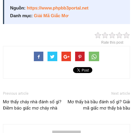
Nguồn:
https://www.phpbb3portal.net
Danh mục:
Giải Mã Giấc Mơ
Rate this post
Previous article
Next article
Mơ thấy cháy nhà đánh số gì?
Mơ thấy bà bầu đánh số gì? Giải
Điềm báo giấc mơ cháy nhà
mã giấc mơ thấy bà bầu