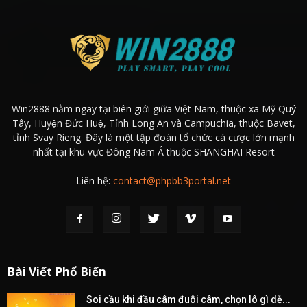
Win2888 nằm ngay tại biên giới giữa Việt Nam, thuộc xã Mỹ Quý
Tây, Huyện Đức Huệ, Tỉnh Long An và Campuchia, thuộc Bavet,
tỉnh Svay Rieng. Đây là một tập đoàn tổ chức cá cược lớn mạnh
nhất tại khu vực Đông Nam Á thuộc SHANGHAI Resort
Liên hệ:
contact@phpbb3portal.net
Bài Viết Phổ Biến
Soi cầu khi đầu câm đuôi câm, chọn lô gì dễ...