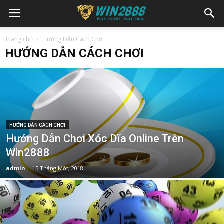
Trang chủ
Hướng Dẫn Cách Chơi
HƯỚNG DẪN CÁCH CHƠI
HƯỚNG DẪN CÁCH CHƠI
Hướng Dẫn Chơi Xóc Dĩa Online Trên
Win2888
admin
-
15 Tháng Một, 2018