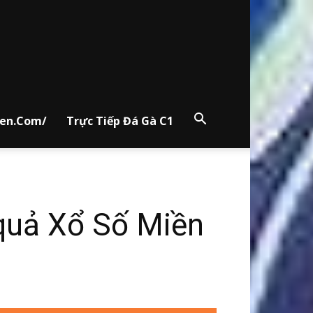
ien.com/
Trực Tiếp Đá Gà C1
quả Xổ Số Miền