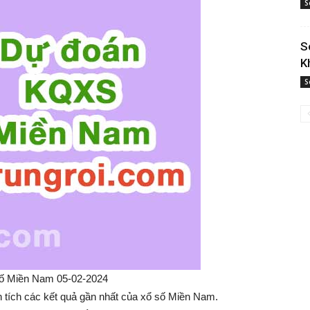
S
S
K
S
Số Miền Nam 05-02-2024
n tích các kết quả gần nhất của xổ số Miền Nam.