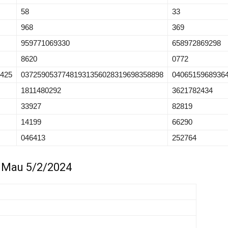
58
33
968
369
9597
7106
9330
6589
7286
9298
8620
0772
425
03725
90537
74819
31356
02831
96983
58898
04065
15968
936
18114
80292
36217
82434
33927
82819
14199
66290
046413
252764
à Mau 5/2/2024