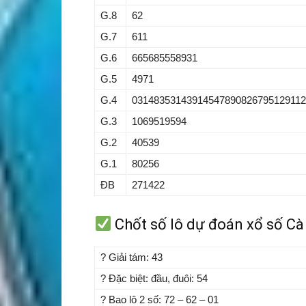
G.8
62
G.7
611
G.6
6656
8555
8931
G.5
4971
G.4
03148
35314
39145
47890
82679
51291
12
G.3
10695
19594
G.2
40539
G.1
80256
ĐB
271422
Chốt số lô dự đoán xổ số C
? Giải tám:
43
? Đặc biệt: đầu, đuôi:
54
? Bao lô 2 số:
72 – 62 – 01