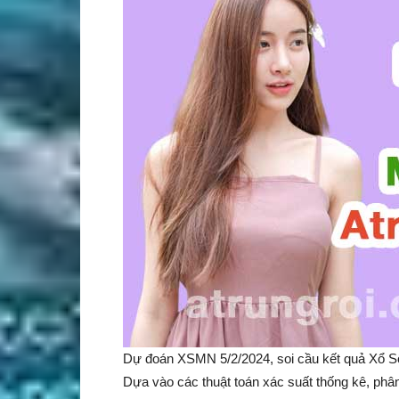
Đề
Online
Uy
Tín
Dự đoán XSMN 5/2/2024, soi cầu kết quả Xổ 
Nhất
Dựa vào các thuật toán xác suất thống kê, phâ