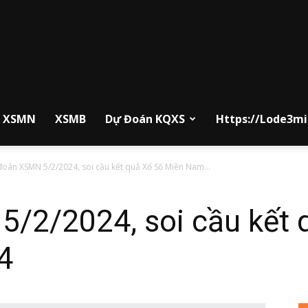
XSMN
XSMB
Dự Đoán KQXS
Https://lode3m
oán XSMN 5/2/2024, soi cầu kết quả Xổ Số Miền Nam...
/2/2024, soi cầu kết 
4