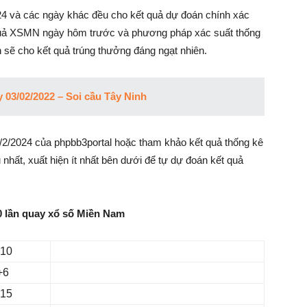
4 và các ngày khác đều cho kết quả dự đoán chính xác
ết quả XSMN ngày hôm trước và phương pháp xác suất thống
 sẽ cho kết quả trúng thưởng đáng ngạt nhiên.
 03/02/2022 – Soi cầu Tây Ninh
2/2024 của phpbb3portal hoặc tham khảo kết quả thống kê
 nhất, xuất hiện ít nhất bên dưới để tự dự đoán kết quả
30 lần quay xổ số Miền Nam
10
+6
15