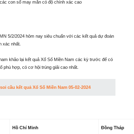
 các con số may mắn có độ chính xác cao
MN 5/2/2024 hôm nay siêu chuẩn với các kết quả dự đoán
nh xác nhất.
ham khảo lại kết quả Xổ Số Miền Nam các kỳ trước để có
 phù hợp, có cơ hội trúng giải cao nhất.
soi cầu kết quả Xổ Số Miền Nam 05-02-2024
Hồ Chí Minh
Đồng Tháp