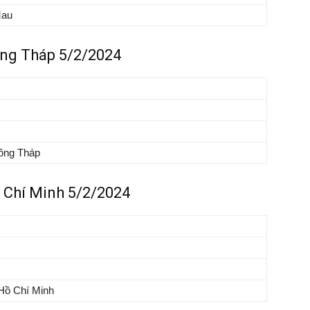
Mau
ồng Tháp 5/2/2024
Đồng Tháp
 Chí Minh 5/2/2024
 Hồ Chí Minh