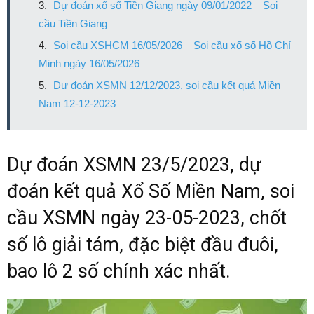
Dự đoán xổ số Tiền Giang ngày 09/01/2022 – Soi
cầu Tiền Giang
Soi cầu XSHCM 16/05/2026 – Soi cầu xổ số Hồ Chí
Minh ngày 16/05/2026
Dự đoán XSMN 12/12/2023, soi cầu kết quả Miền
Nam 12-12-2023
Dự đoán XSMN 23/5/2023, dự
đoán kết quả Xổ Số Miền Nam, soi
cầu XSMN ngày 23-05-2023, chốt
số lô giải tám, đặc biệt đầu đuôi,
bao lô 2 số chính xác nhất.