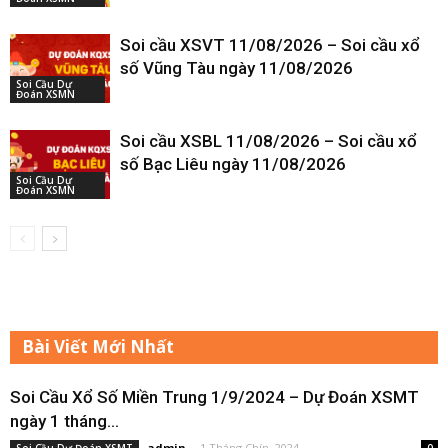
Soi cầu XSVT 11/08/2026 – Soi cầu xổ
số Vũng Tàu ngày 11/08/2026
Soi Cầu Dự
Đoán XSMN
Soi cầu XSBL 11/08/2026 – Soi cầu xổ
số Bạc Liêu ngày 11/08/2026
Soi Cầu Dự
Đoán XSMN
Bài Viết Mới Nhất
Soi Cầu Xổ Số Miền Trung 1/9/2024 – Dự Đoán XSMT
ngày 1 tháng...
admin
-
1 Tháng Chín, 2024