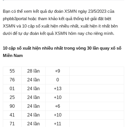
Bạn có thể xem kết quả dự đoán XSMN ngày 23/5/2023 của
phpbb3portal hoặc tham khảo kết quả thống kê giải đặt biệt
XSMN và 10 cặp số xuất hiện nhiều nhất, xuất hiện ít nhất bên
dưới để tự dự đoán kết quả XSMN hôm nay cho riêng mình.
10 cặp số xuất hiện nhiều nhất trong vòng 30 lần quay xổ số
Miền Nam
55
28 lần
+9
76
24 lần
0
01
24 lần
+13
25
24 lần
+10
90
24 lần
+6
41
24 lần
+10
71
24 lần
+11