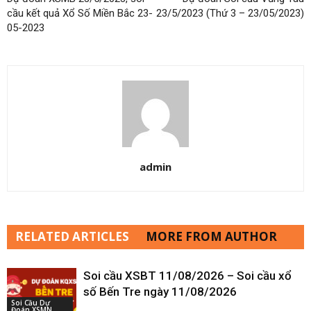
cầu kết quả Xổ Số Miền Bắc 23-
23/5/2023 (Thứ 3 – 23/05/2023)
05-2023
admin
RELATED ARTICLES
MORE FROM AUTHOR
Soi cầu XSBT 11/08/2026 – Soi cầu xổ
số Bến Tre ngày 11/08/2026
Soi Cầu Dự
Đoán XSMN