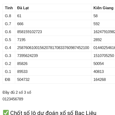
Tỉnh
Đà Lạt
Kiên Giang
G.8
61
58
G.7
666
592
G.6
8581
5910
2723
1624
7910
98
G.5
7195
2892
G.4
25876
06100
15620
78170
83376
09874
52100
01440
25461
G.3
73956
24239
15107
05250
G.2
85826
50054
G.1
89533
40813
ĐB
504732
164268
Đầy đủ
2 số
3 số
0
1
2
3
4
5
6
7
8
9
Chốt số lô dự đoán xổ số Bạc Liêu