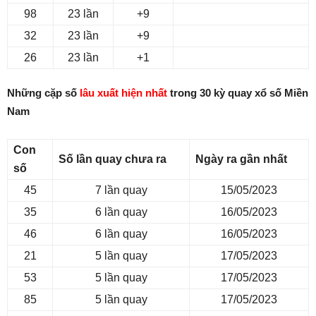
98
23 lần
+9
32
23 lần
+9
26
23 lần
+1
Những cặp số
lâu xuất hiện nhất
trong 30 kỳ quay xổ số Miền
Nam
Con
Số lần quay chưa ra
Ngày ra gần nhất
số
45
7 lần quay
15/05/2023
35
6 lần quay
16/05/2023
46
6 lần quay
16/05/2023
21
5 lần quay
17/05/2023
53
5 lần quay
17/05/2023
85
5 lần quay
17/05/2023