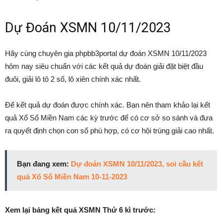
Dự Đoán XSMN 10/11/2023
Hãy cùng chuyên gia phpbb3portal dự đoán XSMN 10/11/2023
hôm nay siêu chuẩn với các kết quả dự đoán giải đặt biệt đầu
đuôi, giải lô tô 2 số, lô xiên chính xác nhất.
Để kết quả dự đoán được chính xác. Bạn nên tham khảo lại kết
quả Xổ Số Miền Nam các kỳ trước để có cơ sở so sánh và đưa
ra quyết định chọn con số phù hợp, có cơ hội trúng giải cao nhất.
Bạn đang xem:
Dự đoán XSMN 10/11/2023, soi cầu kết
quả Xổ Số Miền Nam 10-11-2023
Xem lại bảng kết quả XSMN Thứ 6 kì trước: