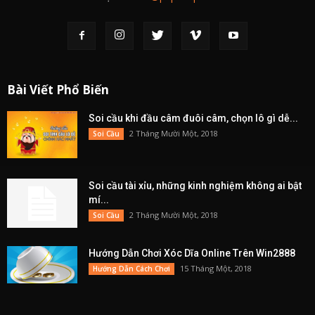
Bài Viết Phổ Biến
Soi cầu khi đầu câm đuôi câm, chọn lô gì dễ...
2 Tháng Mười Một, 2018
Soi Cầu
Soi cầu tài xỉu, những kinh nghiệm không ai bật
mí...
2 Tháng Mười Một, 2018
Soi Cầu
Hướng Dẫn Chơi Xóc Dĩa Online Trên Win2888
15 Tháng Một, 2018
Hướng Dẫn Cách Chơi