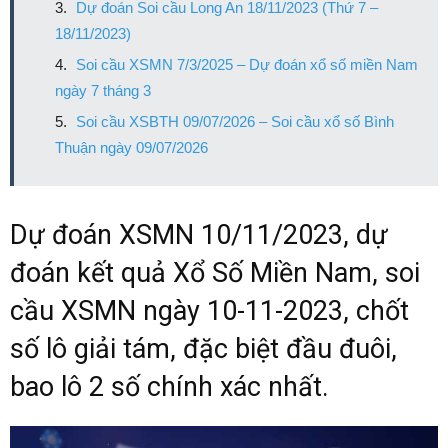
Dự đoán Soi cầu Long An 18/11/2023 (Thứ 7 –
18/11/2023)
Soi cầu XSMN 7/3/2025 – Dự đoán xổ số miền Nam
ngày 7 tháng 3
Soi cầu XSBTH 09/07/2026 – Soi cầu xổ số Bình
Thuận ngày 09/07/2026
Dự đoán XSMN 10/11/2023, dự
đoán kết quả Xổ Số Miền Nam, soi
cầu XSMN ngày 10-11-2023, chốt
số lô giải tám, đặc biệt đầu đuôi,
bao lô 2 số chính xác nhất.