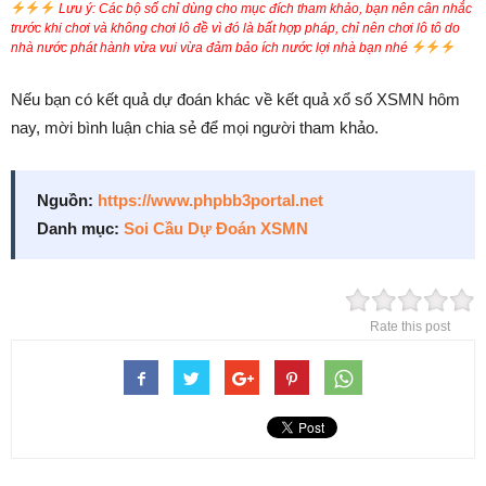
Lưu ý: Các bộ số chỉ dùng cho mục đích tham khảo, bạn nên cân nhắc
trước khi chơi và không chơi lô đề vì đó là bất hợp pháp, chỉ nên chơi lô tô do
nhà nước phát hành vừa vui vừa đảm bảo ích nước lợi nhà bạn nhé
Nếu bạn có kết quả dự đoán khác về kết quả xổ số XSMN hôm
nay, mời bình luận chia sẻ để mọi người tham khảo.
Nguồn:
https://www.phpbb3portal.net
Danh mục:
Soi Cầu Dự Đoán XSMN
Rate this post