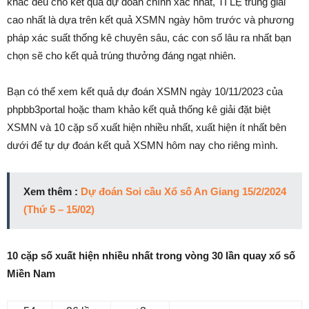
khác đều cho kết quả dự đoán chính xác nhất, TỈ LỆ trúng giải
cao nhất là dựa trên kết quả XSMN ngày hôm trước và phương
pháp xác suất thống kê chuyên sâu, các con số lâu ra nhất bạn
chọn sẽ cho kết quả trúng thưởng đáng ngạt nhiên.
Bạn có thể xem kết quả dự đoán XSMN ngày 10/11/2023 của
phpbb3portal hoặc tham khảo kết quả thống kê giải đặt biệt
XSMN và 10 cặp số xuất hiện nhiều nhất, xuất hiện ít nhất bên
dưới để tự dự đoán kết quả XSMN hôm nay cho riêng mình.
Xem thêm :
Dự đoán Soi cầu Xổ số An Giang 15/2/2024
(Thứ 5 – 15/02)
10 cặp số xuất hiện nhiều nhất trong vòng 30 lần quay xổ số
Miền Nam