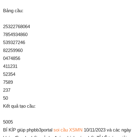
Bảng cầu:
2
5
3
2
2
7
6
8
0
6
4
7
8
5
4
9
3
4
8
6
0
5
3
9
3
2
7
2
4
6
8
2
2
5
9
9
6
0
0
4
7
4
8
5
6
4
1
1
2
3
1
5
2
3
5
4
7
5
8
9
2
3
7
5
0
Kết quả tạo cầu:
50
05
BÍ KÍP giúp phpbb3portal
soi cầu XSMN
10/11/2023 và các ngày