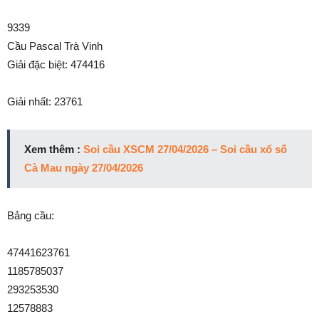
93
39
Cầu Pascal Trà Vinh
Giải đặc biệt:
474416
Giải nhất:
23761
Xem thêm :
Soi cầu XSCM 27/04/2026 – Soi cầu xổ số
Cà Mau ngày 27/04/2026
Bảng cầu:
4
7
4
4
1
6
2
3
7
6
1
1
1
8
5
7
8
5
0
3
7
2
9
3
2
5
3
5
3
0
1
2
5
7
8
8
8
3