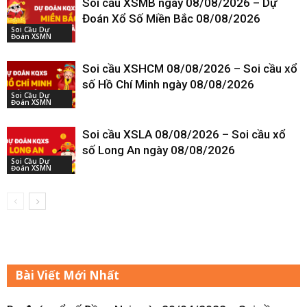
Soi cầu XSMB ngày 08/08/2026 – Dự
Đoán Xổ Số Miền Bắc 08/08/2026
Soi Cầu Dự
Đoán XSMN
Soi cầu XSHCM 08/08/2026 – Soi cầu xổ
số Hồ Chí Minh ngày 08/08/2026
Soi Cầu Dự
Đoán XSMN
Soi cầu XSLA 08/08/2026 – Soi cầu xổ
số Long An ngày 08/08/2026
Soi Cầu Dự
Đoán XSMN
Bài Viết Mới Nhất