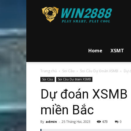
Win2888
–
Home
XSMT
Trang chủ
Soi Cầu
Soi Cầu Dự Đoán XSMB
Dự đ
Nhà
Soi Cầu
Soi Cầu Dự Đoán XSMB
Dự đoán XSMB n
miền Bắc
Cái
By
admin
-
25 Tháng Hai, 2023
673
0