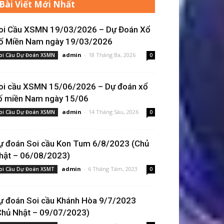
Bài Viết Mới Nhất
oi Cầu XSMN 19/03/2026 – Dự Đoán Xổ
ố Miền Nam ngày 19/03/2026
admin
-
18 Tháng Ba, 2026
oi Cầu Dự Đoán XSMN
0
oi cầu XSMN 15/06/2026 – Dự đoán xổ
ố miền Nam ngày 15/06
admin
-
14 Tháng Sáu, 2026
oi Cầu Dự Đoán XSMN
0
ự đoán Soi cầu Kon Tum 6/8/2023 (Chủ
hật – 06/08/2023)
admin
-
6 Tháng Tám, 2023
oi Cầu Dự Đoán XSMT
0
ự đoán Soi cầu Khánh Hòa 9/7/2023
Chủ Nhật – 09/07/2023)