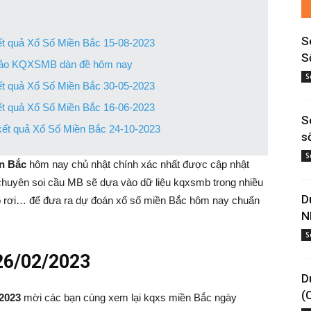
S
ết quả Xổ Số Miền Bắc 15-08-2023
S
hảo KQXSMB dàn đề hôm nay
S
ết quả Xổ Số Miền Bắc 30-05-2023
ết quả Xổ Số Miền Bắc 16-06-2023
S
kết quả Xổ Số Miền Bắc 24-10-2023
s
S
ền Bắc
hôm nay chủ nhật chính xác nhất được cập nhật
chuyên soi cầu MB sẽ dựa vào dữ liệu kqxsmb trong nhiều
D
a, lô rơi… để đưa ra dự đoán xổ số miền Bắc hôm nay chuẩn
N
S
26/02/2023
D
(
/2023
mời các bạn cùng xem lại kqxs miền Bắc ngày