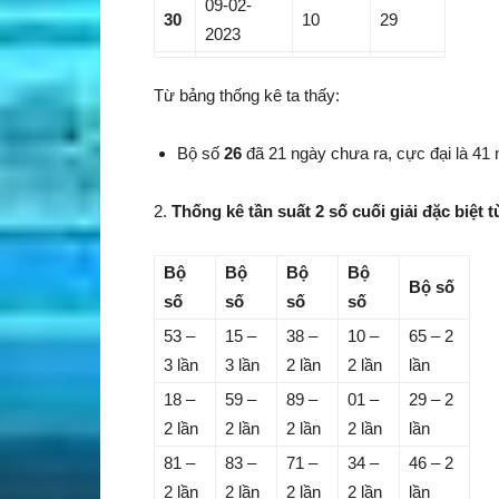
09-02-
30
10
29
2023
Từ bảng thống kê ta thấy:
Bộ số
26
đã 21 ngày chưa ra, cực đại là 41
2.
Thống kê tần suất 2 số cuối giải đặc biệt
Bộ
Bộ
Bộ
Bộ
Bộ số
số
số
số
số
53
–
15
–
38
–
10
–
65
– 2
3 lần
3 lần
2 lần
2 lần
lần
18
–
59
–
89
–
01
–
29
– 2
2 lần
2 lần
2 lần
2 lần
lần
81
–
83
–
71
–
34
–
46
– 2
2 lần
2 lần
2 lần
2 lần
lần