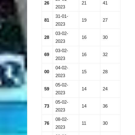
26
21
41
2023
31-01-
81
19
27
2023
03-02-
28
16
30
2023
03-02-
69
16
32
2023
04-02-
00
15
28
2023
05-02-
59
14
24
2023
05-02-
73
14
36
2023
08-02-
76
11
30
2023