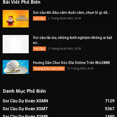
Bài Viết Phổ Biến
Soi cầu khi đầu câm đuôi câm, chọn lô gì dễ...
2 Tháng Mười Một, 2018
Soi Cầu
Soi cầu tài xỉu, những kinh nghiệm không ai bật
mí...
2 Tháng Mười Một, 2018
Soi Cầu
Hướng Dẫn Chơi Xóc Dĩa Online Trên Win2888
15 Tháng Một, 2018
Hướng Dẫn Cách Chơi
Danh Mục Phổ Biến
Soi Cầu Dự Đoán XSMN
7129
Soi Cầu Dự Đoán XSMT
5367
Soi Cầu Dự Đoán XSMB
1490