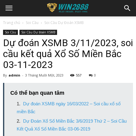
Trang chủ
Soi Cầu
Soi Cầu Dự Đoán XSMB
Soi Cầu
Soi Cầu Dự Đoán XSMB
Dự đoán XSMB 3/11/2023, soi
cầu kết quả Xổ Số Miền Bắc
03-11-2023
By
admin
-
3 Tháng Mười Một, 2023
557
0
Có thể bạn quan tâm
Dự đoán XSMB ngày 16/03/2022 – Soi cầu xổ số
miền Bắc
Dự Đoán Xổ Số Miền Bắc 3/6/2019 Thứ 2 – Soi Cầu
Kết Quả Xố Số Miền Bắc 03-06-2019