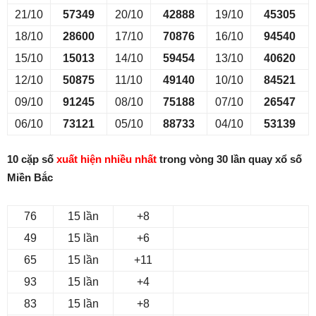
21/10
573
49
20/10
428
88
19/10
453
05
18/10
286
00
17/10
708
76
16/10
945
40
15/10
150
13
14/10
594
54
13/10
406
20
12/10
508
75
11/10
491
40
10/10
845
21
09/10
912
45
08/10
751
88
07/10
265
47
06/10
731
21
05/10
887
33
04/10
531
39
10 cặp số
xuất hiện nhiều nhất
trong vòng 30 lần quay xổ số
Miền Bắc
76
15 lần
+8
49
15 lần
+6
65
15 lần
+11
93
15 lần
+4
83
15 lần
+8