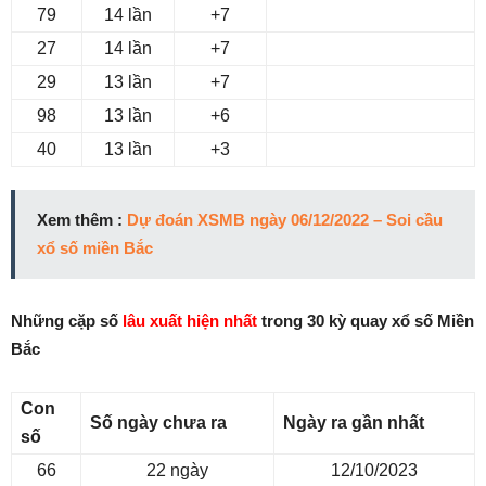
79
14 lần
+7
27
14 lần
+7
29
13 lần
+7
98
13 lần
+6
40
13 lần
+3
Xem thêm :
Dự đoán XSMB ngày 06/12/2022 – Soi cầu
xổ số miền Bắc
Những cặp số
lâu xuất hiện nhất
trong 30 kỳ quay xổ số Miền
Bắc
Con
Số ngày chưa ra
Ngày ra gần nhất
số
66
22 ngày
12/10/2023