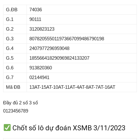
G.ĐB
74036
G.1
90111
G.2
31208
23123
G.3
80782
05550
11973
66709
94867
90198
G.4
2407
9772
9695
9048
G.5
1855
6641
8290
9698
2413
3207
G.6
913
820
360
G.7
02
14
49
41
Mã ĐB
13AT-15AT-10AT-11AT-4AT-8AT-7AT-16AT
Đầy đủ
2 số
3 số
0
1
2
3
4
5
6
7
8
9
Chốt số lô dự đoán XSMB 3/11/2023