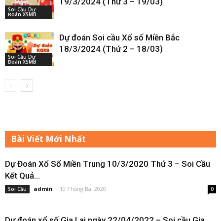
19/3/2024 (Thứ 3 – 19/03)
Soi Cầu Dự
Đoán XSMB
Dự đoán Soi cầu Xổ số Miền Bắc
18/3/2024 (Thứ 2 – 18/03)
Soi Cầu Dự
Đoán XSMB
Bài Viết Mới Nhất
Dự Đoán Xổ Số Miền Trung 10/3/2020 Thứ 3 – Soi Cầu
Kết Quả...
admin
-
10 Tháng Ba, 2020
Soi Cầu
0
Dự đoán xổ số Gia Lai ngày 22/04/2022 – Soi cầu Gia