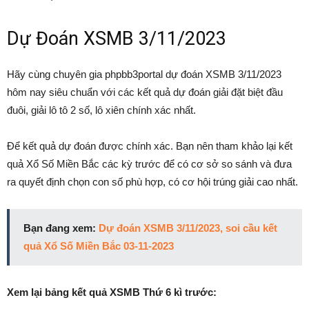
Dự Đoán XSMB 3/11/2023
Hãy cùng chuyên gia phpbb3portal dự đoán XSMB 3/11/2023
hôm nay siêu chuẩn với các kết quả dự đoán giải đặt biệt đầu
đuôi, giải lô tô 2 số, lô xiên chính xác nhất.
Để kết quả dự đoán được chính xác. Bạn nên tham khảo lại kết
quả Xổ Số Miền Bắc các kỳ trước để có cơ sở so sánh và đưa
ra quyết định chọn con số phù hợp, có cơ hội trúng giải cao nhất.
Bạn đang xem:
Dự đoán XSMB 3/11/2023, soi cầu kết
quả Xổ Số Miền Bắc 03-11-2023
Xem lại bảng kết quả XSMB Thứ 6 kì trước: