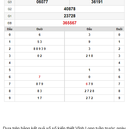
Dựa trên bảng kết quả xổ số kiến thiết Vĩnh Long
tuần trước ngày