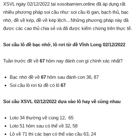
XSVL ngày 02/12/2022 tại xosobamien.online đã áp dụng rất
nhiều phương pháp soi cầu như: soi cầu lô gan, bạch thủ, bạc
nhớ, đề về kép, đề về kép lệch…Những phương pháp này đã
được các cao thủ chia sẻ và đã được kiểm chứng trên thực tế.
Soi cầu lô đề bạc nhớ, lô rơi từ đề Vĩnh Long
02/12/2022
Tuần trước đề về
67
hôm nay đánh con gì chính xác nhất?
Bạc nhớ đề về
67
hôm sau đánh con 36, 87
Soi cầu lô rơi từ đề có lô
67
Soi cầu XSVL
02/12/2022
dựa vào lô hay về cùng nhau
Loto 34 thường về cùng 12, 65
Loto 51 hôm sau có thể về 32, 58
Lô về 71 thì các bạn có thể vào cầu 63, 24