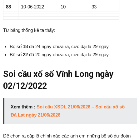
88
10-06-2022
10
33
Từ bảng thống kê ta thấy:
Bộ số
18
đã 24 ngày chưa ra, cực đại là 29 ngày
Bộ số
22
đã 20 ngày chưa ra, cực đại là 29 ngày
Soi cầu xổ số Vĩnh Long ngày
02/12/2022
Xem thêm :
Soi cầu XSDL 21/06/2026 – Soi cầu xổ số
Đà Lạt ngày 21/06/2026
Để chọn ra cặp lô chính xác các anh em những bộ số dự đoán