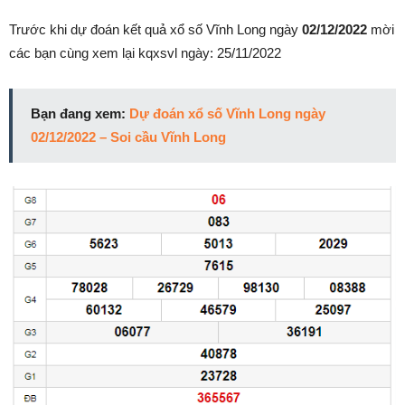
Trước khi dự đoán kết quả xổ số Vĩnh Long ngày
02/12/2022
mời
các bạn cùng xem lại kqxsvl ngày: 25/11/2022
Bạn đang xem:
Dự đoán xổ số Vĩnh Long ngày
02/12/2022 – Soi cầu Vĩnh Long