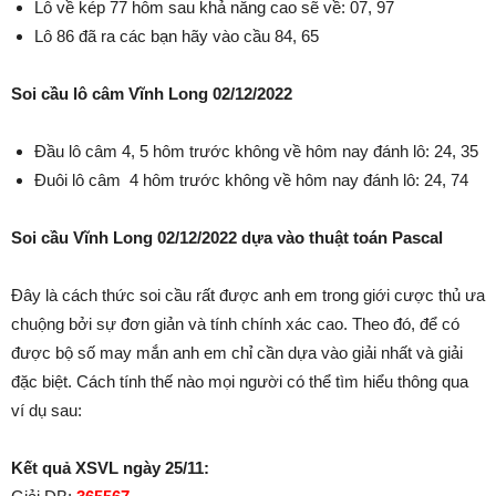
Lô về kép 77 hôm sau khả năng cao sẽ về: 07, 97
Lô 86 đã ra các bạn hãy vào cầu 84, 65
Soi cầu lô câm Vĩnh Long
02/12/2022
Đầu lô câm 4, 5 hôm trước không về hôm nay đánh lô: 24, 35
Đuôi lô câm 4 hôm trước không về hôm nay đánh lô: 24, 74
Soi cầu Vĩnh Long
02/12/2022
dựa vào thuật toán Pascal
Đây là cách thức soi cầu rất được anh em trong giới cược thủ ưa
chuộng bởi sự đơn giản và tính chính xác cao. Theo đó, để có
được bộ số may mắn anh em chỉ cần dựa vào giải nhất và giải
đặc biệt. Cách tính thế nào mọi người có thể tìm hiểu thông qua
ví dụ sau:
Kết quả XSVL ngày 25/11: