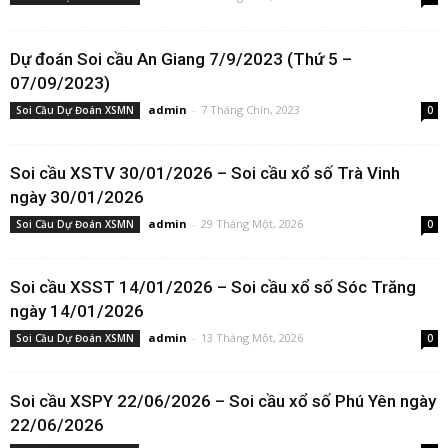
Dự đoán Soi cầu An Giang 7/9/2023 (Thứ 5 –
07/09/2023)
admin
-
7 Tháng Chín, 2023
Soi Cầu Dự Đoán XSMN
0
Soi cầu XSTV 30/01/2026 – Soi cầu xổ số Trà Vinh
ngày 30/01/2026
admin
-
29 Tháng Một, 2026
Soi Cầu Dự Đoán XSMN
0
Soi cầu XSST 14/01/2026 – Soi cầu xổ số Sóc Trăng
ngày 14/01/2026
admin
-
13 Tháng Một, 2026
Soi Cầu Dự Đoán XSMN
0
Soi cầu XSPY 22/06/2026 – Soi cầu xổ số Phú Yên ngày
22/06/2026