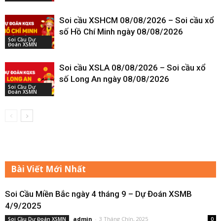
Soi cầu XSHCM 08/08/2026 – Soi cầu xổ
số Hồ Chí Minh ngày 08/08/2026
Soi Cầu Dự
Đoán XSMN
Soi cầu XSLA 08/08/2026 – Soi cầu xổ
số Long An ngày 08/08/2026
Soi Cầu Dự
Đoán XSMN
Bài Viết Mới Nhất
Soi Cầu Miền Bắc ngày 4 tháng 9 – Dự Đoán XSMB
4/9/2025
admin
-
3 Tháng Chín, 2025
Soi Cầu Dự Đoán XSMN
0