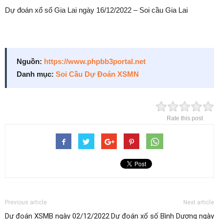
Dự đoán xổ số Gia Lai ngày 16/12/2022 – Soi cầu Gia Lai
Nguồn:
https://www.phpbb3portal.net
Danh mục:
Soi Cầu Dự Đoán XSMN
Rate this post
Previous article
Next article
Dự đoán XSMB ngày 02/12/2022
Dự đoán xổ số Bình Dương ngày