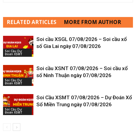
RELATED ARTICLES
MORE FROM AUTHOR
Soi cầu XSGL 07/08/2026 – Soi cầu xổ
số Gia Lai ngày 07/08/2026
Soi Cầu Dự
Đoán XSMT
Soi cầu XSNT 07/08/2026 – Soi cầu xổ
số Ninh Thuận ngày 07/08/2026
Soi Cầu Dự
Đoán XSMT
Soi Cầu XSMT 07/08/2026 – Dự Đoán Xổ
Số Miền Trung ngày 07/08/2026
Soi Cầu Dự
Đoán XSMT