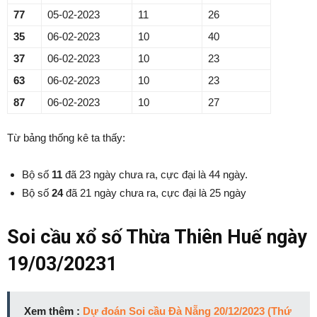
77
05-02-2023
11
26
35
06-02-2023
10
40
37
06-02-2023
10
23
63
06-02-2023
10
23
87
06-02-2023
10
27
Từ bảng thống kê ta thấy:
Bộ số
11
đã 23 ngày chưa ra, cực đại là 44 ngày.
Bộ số
24
đã 21 ngày chưa ra, cực đại là 25 ngày
Soi cầu xổ số Thừa Thiên Huế ngày
19/03/20231
Xem thêm :
Dự đoán Soi cầu Đà Nẵng 20/12/2023 (Thứ