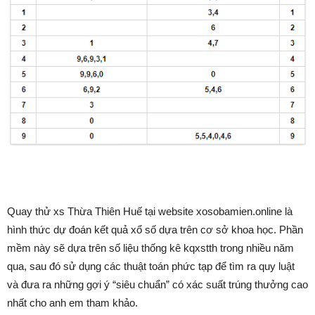
Quay thử xs Thừa Thiên Huế tại website xosobamien.online là
hình thức dự đoán kết quả xổ số dựa trên cơ sở khoa học. Phần
mềm này sẽ dựa trên số liệu thống kê kqxstth trong nhiều năm
qua, sau đó sử dụng các thuật toán phức tạp để tìm ra quy luật
và đưa ra những gợi ý “siêu chuẩn” có xác suất trúng thưởng cao
nhất cho anh em tham khảo.