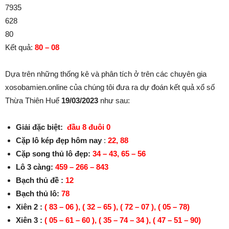
7935
628
80
Kết quả:
80 – 08
Dựa trên những thống kê và phân tích ở trên các chuyên gia
xosobamien.online của chúng tôi đưa ra dự đoán kết quả xổ số
Thừa Thiên Huế
19/03/2023
như sau:
Giải đặc biệt:
đầu 8 đuôi 0
Cặp lô kép đẹp hôm nay
:
22, 88
Cặp song thủ lô đẹp:
34 – 43, 65 – 56
Lô 3 càng:
459 – 266 – 843
Bạch thủ đề :
12
Bạch thủ lô:
78
Xiên 2 :
( 83 – 06 ), ( 32 – 65 ), ( 72 – 07 ), ( 05 – 78)
Xiên 3 :
( 05 – 61 – 60 ), ( 35 – 74 – 34 ), ( 47 – 51 – 90)