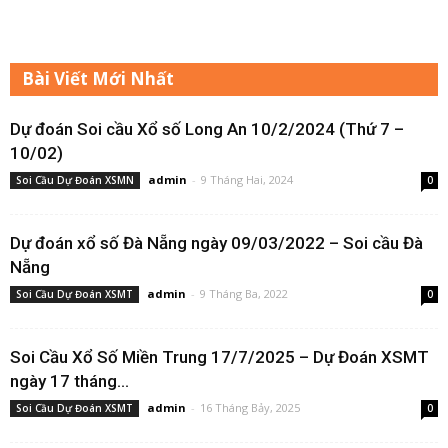
Bài Viết Mới Nhất
Dự đoán Soi cầu Xổ số Long An 10/2/2024 (Thứ 7 –
10/02)
admin
-
9 Tháng Hai, 2024
Soi Cầu Dự Đoán XSMN
0
Dự đoán xổ số Đà Nẵng ngày 09/03/2022 – Soi cầu Đà
Nẵng
admin
-
9 Tháng Ba, 2022
Soi Cầu Dự Đoán XSMT
0
Soi Cầu Xổ Số Miền Trung 17/7/2025 – Dự Đoán XSMT
ngày 17 tháng...
admin
-
16 Tháng Bảy, 2025
Soi Cầu Dự Đoán XSMT
0