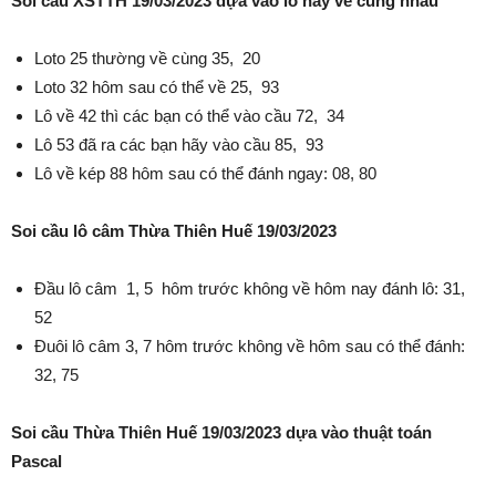
Soi cầu XSTTH
19/03/2023
dựa vào lô hay về cùng nhau
Loto 25 thường về cùng 35, 20
Loto 32 hôm sau có thể về 25, 93
Lô về 42 thì các bạn có thể vào cầu 72, 34
Lô 53 đã ra các bạn hãy vào cầu 85, 93
Lô về kép 88 hôm sau có thể đánh ngay: 08, 80
Soi cầu lô câm Thừa Thiên Huế
19/03/2023
Đầu lô câm 1, 5 hôm trước không về hôm nay đánh lô: 31,
52
Đuôi lô câm 3, 7 hôm trước không về hôm sau có thể đánh:
32, 75
Soi cầu Thừa Thiên Huế
19/03/2023
dựa vào thuật toán
Pascal