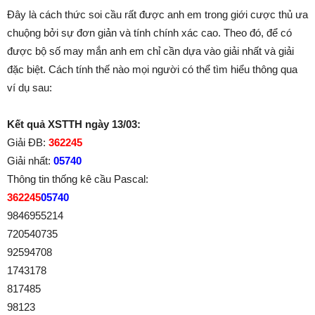
Đây là cách thức soi cầu rất được anh em trong giới cược thủ ưa
chuộng bởi sự đơn giản và tính chính xác cao. Theo đó, để có
được bộ số may mắn anh em chỉ cần dựa vào giải nhất và giải
đặc biệt. Cách tính thế nào mọi người có thể tìm hiểu thông qua
ví dụ sau:
Kết quả XSTTH ngày 13/03:
Giải ĐB:
362245
Giải nhất:
05740
Thông tin thống kê cầu Pascal:
362245
05740
9846955214
720540735
92594708
1743178
817485
98123