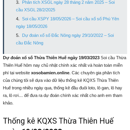
Phân tích XSGL ngày 28 tháng 2 năm 2025 – Soi
cầu XSGL 28/2/2025
Soi cầu XSPY 18/05/2026 – Soi cầu xổ số Phú Yên
ngày 18/05/2026
Dự đoán xổ số Đắc Nông ngày 29/10/2022 – Soi
cầu Đắc Nông
Dự đoán xổ số Thừa Thiên Huế ngày 19/03/2023
Soi cầu Thừa
Thiên Huế hôm nay chủ nhật chính xác nhất và hoàn toàn miễn
phí tại website
xosobamien.online
. Các chuyên gia phân tích
của chúng tôi sẽ dựa vào dữ liệu thống kê KQXS Thừa Thiên
Huế trong nhiều ngày qua, thống kê đầu đuôi loto, lô gan, lô hay
ra, lô rơi… để đưa ra dự đoán chính xác nhất cho anh em tham
khảo.
Thống kê KQXS Thừa Thiên Huế