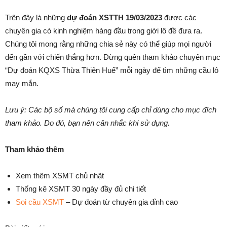
Trên đây là những
dự đoán XSTTH 19/03/2023
được các
chuyên gia có kinh nghiệm hàng đầu trong giới lô đề đưa ra.
Chúng tôi mong rằng những chia sẻ này có thể giúp mọi người
đến gần với chiến thắng hơn. Đừng quên tham khảo chuyên mục
“Dự đoán KQXS Thừa Thiên Huế” mỗi ngày để tìm những cầu lô
may mắn.
Lưu ý: Các bộ số mà chúng tôi cung cấp chỉ dùng cho mục đích
tham khảo. Do đó, bạn nên cân nhắc khi sử dụng.
Tham khảo thêm
Xem thêm XSMT chủ nhật
Thống kê XSMT 30 ngày đầy đủ chi tiết
Soi cầu XSMT
– Dự đoán từ chuyên gia đỉnh cao