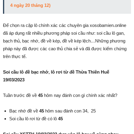
4 ngày 20 tháng 12)
Để chọn ra cặp lô chính xác các chuyên gia xosobamien.online
đã áp dụng rất nhiều phương pháp soi cầu như: soi cầu lô gan,
bạch thủ, bạc nhớ, đề về kép, đề về kép lệch…Những phương
pháp này đã được các cao thủ chia sẻ và đã được kiểm chứng
trên thực tế.
Soi cầu lô đề bạc nhớ, lô rơi từ đề Thừa Thiên Huế
19/03/2023
Tuần trước đề về
45
hôm nay đánh con gì chính xác nhất?
Bạc nhớ đề về
45
hôm sau đánh con 34, 25
Soi cầu lô rơi từ đề có lô
45