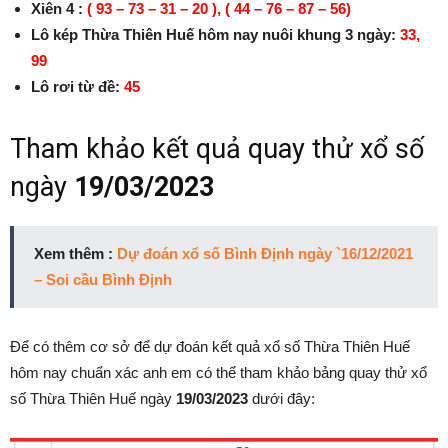
Xiên 4 :
( 93 – 73 – 31 – 20 ), ( 44 – 76 – 87 – 56)
Lô kép Thừa Thiên Huế hôm nay nuôi khung 3 ngày:
33,
99
Lô rơi từ đề:
45
Tham khảo kết quả quay thử xổ số
ngày
19/03/2023
Xem thêm :
Dự đoán xổ số Bình Định ngày `16/12/2021
– Soi cầu Bình Định
Để có thêm cơ sở để dự đoán kết quả xổ số Thừa Thiên Huế
hôm nay chuẩn xác anh em có thể tham khảo bảng quay thử xổ
số Thừa Thiên Huế ngày
19/03/2023
dưới đây: