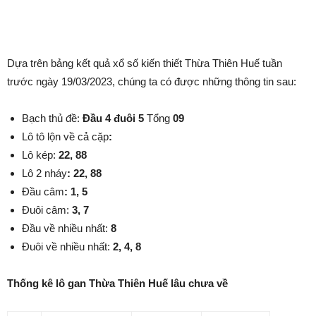
Dựa trên bảng kết quả xổ số kiến thiết Thừa Thiên Huế
tuần
trước ngày 19/03/2023, chúng ta có được những thông tin sau:
Bạch thủ đề:
Đầu 4 đuôi 5
Tổng
09
Lô tô lộn về cả cặp
:
Lô kép:
22, 88
Lô 2 nháy
: 22, 88
Đầu câm
: 1, 5
Đuôi câm:
3, 7
Đầu về nhiều nhất:
8
Đuôi về nhiều nhất:
2, 4, 8
Thống kê lô gan Thừa Thiên Huế lâu chưa về