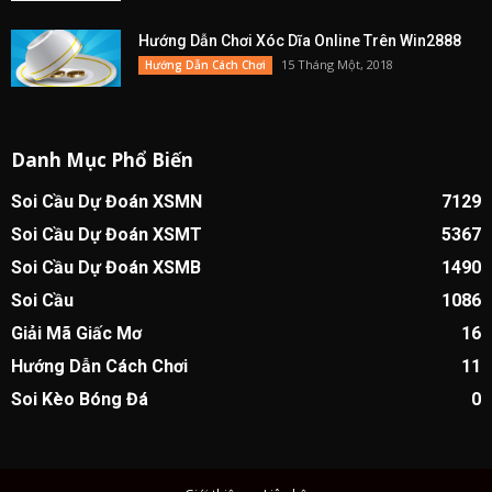
Hướng Dẫn Chơi Xóc Dĩa Online Trên Win2888
15 Tháng Một, 2018
Hướng Dẫn Cách Chơi
Danh Mục Phổ Biến
Soi Cầu Dự Đoán XSMN
7129
Soi Cầu Dự Đoán XSMT
5367
Soi Cầu Dự Đoán XSMB
1490
Soi Cầu
1086
Giải Mã Giấc Mơ
16
Hướng Dẫn Cách Chơi
11
Soi Kèo Bóng Đá
0