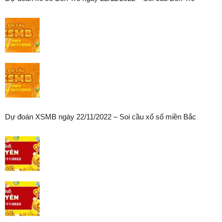
Dự đoán XSMB ngày 22/11/2022 – Soi cầu xổ số miền Bắc