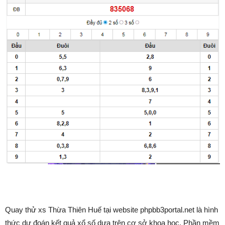
Quay thử xs Thừa Thiên Huế tại website phpbb3portal.net là hình
thức dự đoán kết quả xổ số dựa trên cơ sở khoa học. Phần mềm