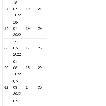
18-
27
07-
19
21
2022
18-
84
07-
19
29
2022
25-
00
07-
17
26
2022
01-
20
08-
15
29
2022
07-
62
08-
14
30
2022
07-