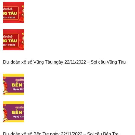
Dự đoán xổ số Vũng Tàu ngày 22/11/2022 – Soi cầu Vũng Tàu
Dự đoán xổ số Bến Tre ngày 22/11/2022 – Soi cầu Bến Tre