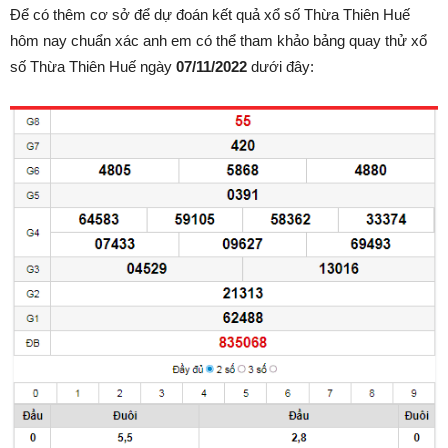
Để có thêm cơ sở để dự đoán kết quả xổ số Thừa Thiên Huế
hôm nay chuẩn xác anh em có thể tham khảo bảng quay thử xổ
số Thừa Thiên Huế ngày
07/11/2022
dưới đây: