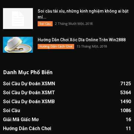
Soi cầu tài xỉu, những kinh nghiệm không ai bật
mí...
2 Tháng Mười Một, 2018
Soi Cầu
Hướng Dẫn Chơi Xóc Dĩa Online Trên Win2888
15 Tháng Một, 2018
Hướng Dẫn Cách Chơi
Danh Mục Phổ Biến
Soi Cầu Dự Đoán XSMN
7125
Soi Cầu Dự Đoán XSMT
5364
Soi Cầu Dự Đoán XSMB
1490
Soi Cầu
1086
Giải Mã Giấc Mơ
16
Hướng Dẫn Cách Chơi
11