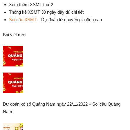
Xem thêm XSMT thứ 2
Thống kê XSMT 30 ngày đầy đủ chi tiết
Soi cầu XSMT
– Dự đoán từ chuyên gia đỉnh cao
Bài viết mới
Dự đoán xổ số Quảng Nam ngày 22/11/2022 – Soi cầu Quảng
Nam