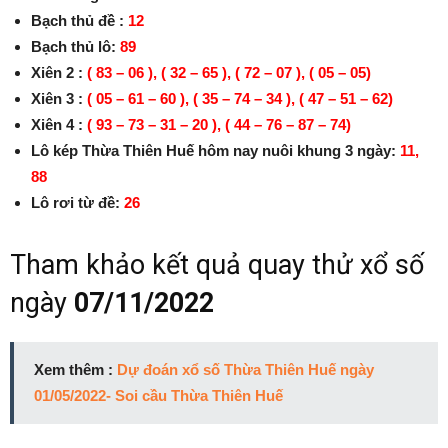
Bạch thủ đề :
12
Bạch thủ lô:
89
Xiên 2 :
( 83 – 06 ), ( 32 – 65 ), ( 72 – 07 ), ( 05 – 05)
Xiên 3 :
( 05 – 61 – 60 ), ( 35 – 74 – 34 ), ( 47 – 51 – 62)
Xiên 4 :
( 93 – 73 – 31 – 20 ), ( 44 – 76 – 87 – 74)
Lô kép Thừa Thiên Huế hôm nay nuôi khung 3 ngày:
11,
88
Lô rơi từ đề:
26
Tham khảo kết quả quay thử xổ số
ngày
07/11/2022
Xem thêm :
Dự đoán xổ số Thừa Thiên Huế ngày
01/05/2022- Soi cầu Thừa Thiên Huế