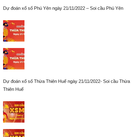
Dự đoán xổ số Phú Yên ngày 21/11/2022 – Soi cầu Phú Yên
Dự đoán xổ số Thừa Thiên Huế ngày 21/11/2022- Soi cầu Thừa
Thiên Huế