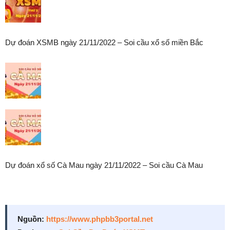
Dự đoán XSMB ngày 21/11/2022 – Soi cầu xổ số miền Bắc
Dự đoán xổ số Cà Mau ngày 21/11/2022 – Soi cầu Cà Mau
Nguồn:
https://www.phpbb3portal.net