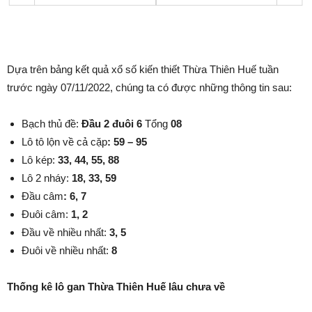
Dựa trên bảng kết quả xổ số kiến thiết Thừa Thiên Huế
tuần
trước ngày 07/11/2022, chúng ta có được những thông tin sau:
Bạch thủ đề:
Đầu 2 đuôi 6
Tổng
08
Lô tô lộn về cả cặp
: 59 – 95
Lô kép:
33, 44, 55, 88
Lô 2 nháy:
18, 33, 59
Đầu câm
: 6, 7
Đuôi câm:
1, 2
Đầu về nhiều nhất:
3, 5
Đuôi về nhiều nhất:
8
Thống kê lô gan Thừa Thiên Huế lâu chưa về