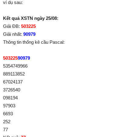
ví dụ sau:
Kết quả XSTN ngày 25/08:
Giải ĐB:
503225
Giải nhất:
90979
Thông tin thống kê cầu Pascal:
503225
90979
5354749966
889113852
67024137
3726540
098194
97903
6693
252
77