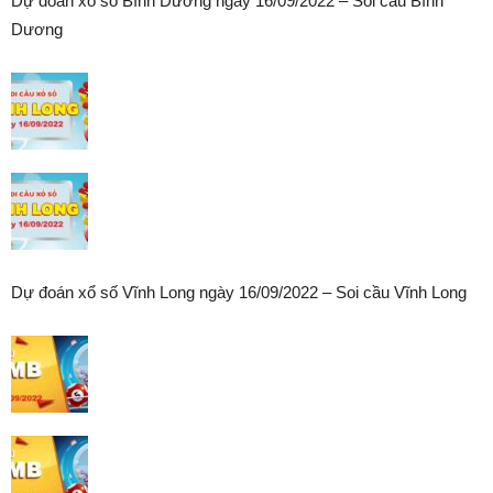
Dự đoán xổ số Bình Dương ngày 16/09/2022 – Soi cầu Bình
Dương
Dự đoán xổ số Vĩnh Long ngày 16/09/2022 – Soi cầu Vĩnh Long