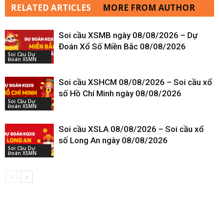
RELATED ARTICLES
MORE FROM AUTHOR
Soi cầu XSMB ngày 08/08/2026 – Dự
Đoán Xổ Số Miền Bắc 08/08/2026
Soi Cầu Dự
Đoán XSMN
Soi cầu XSHCM 08/08/2026 – Soi cầu xổ
số Hồ Chí Minh ngày 08/08/2026
Soi Cầu Dự
Đoán XSMN
Soi cầu XSLA 08/08/2026 – Soi cầu xổ
số Long An ngày 08/08/2026
Soi Cầu Dự
Đoán XSMN