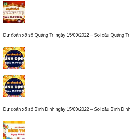
Dự đoán xổ số Quảng Trị ngày 15/09/2022 – Soi cầu Quảng Trị
Dự đoán xổ số Bình Định ngày 15/09/2022 – Soi cầu Bình Định