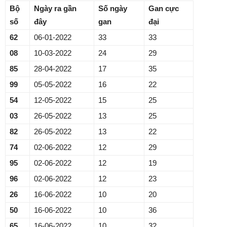
Bộ
Ngày ra gần
Số ngày
Gan cực
số
đây
gan
đại
62
06-01-2022
33
33
08
10-03-2022
24
29
85
28-04-2022
17
35
99
05-05-2022
16
22
54
12-05-2022
15
25
03
26-05-2022
13
25
82
26-05-2022
13
22
74
02-06-2022
12
29
95
02-06-2022
12
19
96
02-06-2022
12
23
26
16-06-2022
10
20
50
16-06-2022
10
36
65
16-06-2022
10
32