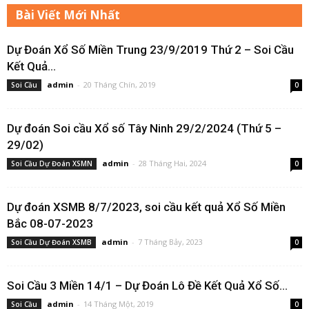
Bài Viết Mới Nhất
Dự Đoán Xổ Số Miền Trung 23/9/2019 Thứ 2 – Soi Cầu
Kết Quả...
admin
-
20 Tháng Chín, 2019
Soi Cầu
0
Dự đoán Soi cầu Xổ số Tây Ninh 29/2/2024 (Thứ 5 –
29/02)
admin
-
28 Tháng Hai, 2024
Soi Cầu Dự Đoán XSMN
0
Dự đoán XSMB 8/7/2023, soi cầu kết quả Xổ Số Miền
Bắc 08-07-2023
admin
-
7 Tháng Bảy, 2023
Soi Cầu Dự Đoán XSMB
0
Soi Cầu 3 Miền 14/1 – Dự Đoán Lô Đề Kết Quả Xổ Số...
admin
-
14 Tháng Một, 2019
Soi Cầu
0