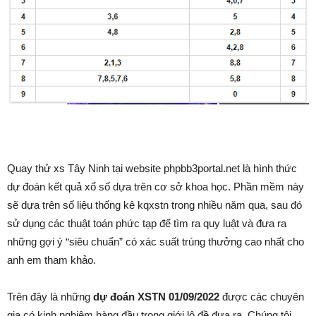
Quay thử xs Tây Ninh tại website phpbb3portal.net là hình thức
dự đoán kết quả xổ số dựa trên cơ sở khoa học. Phần mềm này
sẽ dựa trên số liệu thống kê kqxstn trong nhiều năm qua, sau đó
sử dụng các thuật toán phức tạp để tìm ra quy luật và đưa ra
những gợi ý “siêu chuẩn” có xác suất trúng thưởng cao nhất cho
anh em tham khảo.
Trên đây là những
dự đoán XSTN 01/09/2022
được các chuyên
gia có kinh nghiệm hàng đầu trong giới lô đề đưa ra. Chúng tôi