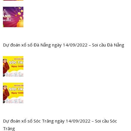
Dự đoán xổ số Đà Nẵng ngày 14/09/2022 – Soi cầu Đà Nẵng
Dự đoán xổ số Sóc Trăng ngày 14/09/2022 – Soi cầu Sóc
Trăng