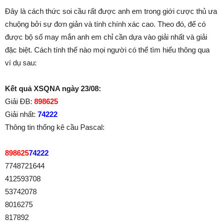
Đây là cách thức soi cầu rất được anh em trong giới cược thủ ưa
chuộng bởi sự đơn giản và tính chính xác cao. Theo đó, để có
được bộ số may mắn anh em chỉ cần dựa vào giải nhất và giải
đặc biệt. Cách tính thế nào mọi người có thể tìm hiểu thông qua
ví dụ sau:
Kết quả XSQNA ngày 23/08:
Giải ĐB:
898625
Giải nhất:
74222
Thông tin thống kê cầu Pascal:
898625
74222
7748721644
412593708
53742078
8016275
817892