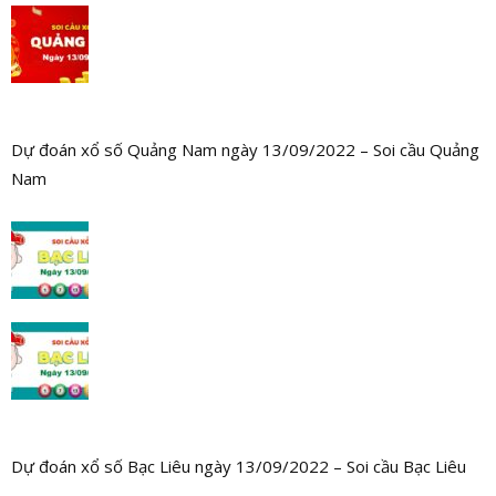
Dự đoán xổ số Quảng Nam ngày 13/09/2022 – Soi cầu Quảng
Nam
Dự đoán xổ số Bạc Liêu ngày 13/09/2022 – Soi cầu Bạc Liêu