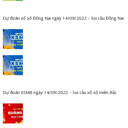
Dự đoán xổ số Đồng Nai ngày 14/09/2022 – Soi cầu Đồng Nai
Dự đoán XSMB ngày 14/09/2022 – Soi cầu xổ số miền Bắc