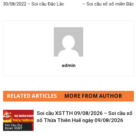
30/08/2022 – Soi cầu Đắc Lắc
– Soi cầu xổ số miền Bắc
admin
RELATED ARTICLES
MORE FROM AUTHOR
Soi cầu XSTTH 09/08/2026 – Soi cầu xổ
số Thừa Thiên Huế ngày 09/08/2026
Soi Cầu Dự
Đoán XSMT