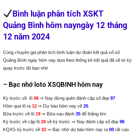
Bình luận phân tích XSKT
Quảng Bình hôm nay
ngày 12 tháng
12 năm 2024
Cùng chuyên gia phân tích bình luận dự đoán kết quả xổ số
Quảng Bình ngày hôm nay dựa theo thống kê kết quả đã về từ kỳ
quay trước đó bạn nhé
– Bạc nhớ loto XSQBINH hôm nay
Kỳ trước về lô
06
⇒ Nay đừng quên đánh cặp số đẹp
97
Hôm qua lô ra
12
⇒ Dự báo hôm nay về
25
Bữa trước về lô
19
⇒ Bữa sau đánh
35
để thắng lớn
Kỳ trước về cặp lô
26
về kỳ trước ⇒ Nay đánh cặp số đẹp
96
KQXS kỳ trước về
32
⇒ Bạc nhớ dự báo hôm nay ra
00
rất cao