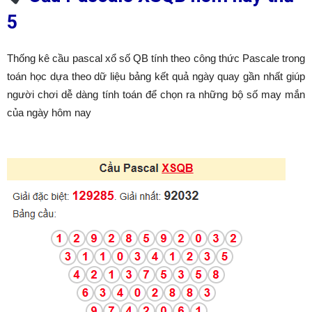
5
Thống kê cầu pascal xổ số QB tính theo công thức Pascale trong
toán học dựa theo dữ liệu bảng kết quả ngày quay gần nhất giúp
người chơi dễ dàng tính toán để chọn ra những bộ số may mắn
của ngày hôm nay