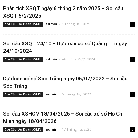
Phân tích XSQT ngày 6 tháng 2 năm 2025 – Soi cầu
XSQT 6/2/2025
admin
-
5 Tháng Hai, 2025
Soi Cầu Dự Đoán XSMT
0
Soi cầu XSQT 24/10 – Dự đoán xổ số Quảng Trị ngày
24/10/2024
admin
-
24 Tháng Mười, 2024
Soi Cầu Dự Đoán XSMT
0
Dự đoán xổ số Sóc Trăng ngày 06/07/2022 – Soi cầu
Sóc Trăng
admin
-
5 Tháng Bảy, 2022
Soi Cầu Dự Đoán XSMN
0
Soi cầu XSHCM 18/04/2026 – Soi cầu xổ số Hồ Chí
Minh ngày 18/04/2026
admin
-
17 Tháng Tư, 2026
Soi Cầu Dự Đoán XSMN
0