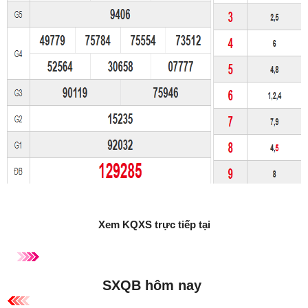
Xem KQXS trực tiếp tại
​​​​​​​ SXQB hôm nay