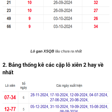
Lô gan XSQB
lâu chưa ra nhất
2. Bảng thống kê các cặp lô xiên 2 hay về
nhất