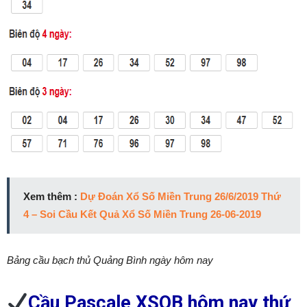
Xem thêm :
Dự Đoán Xổ Số Miền Trung 26/6/2019 Thứ
4 – Soi Cầu Kết Quả Xổ Số Miền Trung 26-06-2019
Bảng cầu bạch thủ Quảng Bình ngày hôm nay
Cầu Pascale XSQB hôm nay thứ