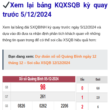
Xem lại bảng KQXSQB kỳ quay
trước 5/12/2024
Xem lại bảng đài SXQBINH kỳ quay trước ngày 5/12/2024 và
dựa vào đó đưa ra nhận định phân tích khách quan về những
thông tin quan trọng để có thể soi cầu XSQB hiệu quả hơn:​​​​​​​​​​​​​​
Bạn đang xem:
Dự đoán xổ số Quảng Bình ngày 12
tháng 12 – Soi cầu XSQB 12/12/2024