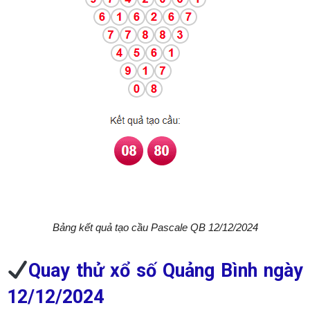
Bảng kết quả tạo cầu Pascale QB 12/12/2024
Quay thử xổ số Quảng Bình ngày
12/12/2024