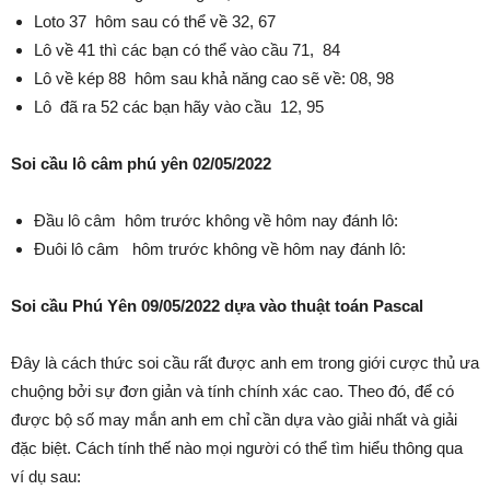
Loto 37 hôm sau có thể về 32, 67
Lô về 41 thì các bạn có thể vào cầu 71, 84
Lô về kép 88 hôm sau khả năng cao sẽ về: 08, 98
Lô đã ra 52 các bạn hãy vào cầu 12, 95
Soi cầu lô câm phú yên
02/05/2022
Đầu lô câm hôm trước không về hôm nay đánh lô:
Đuôi lô câm hôm trước không về hôm nay đánh lô:
Soi cầu Phú Yên
09/05/2022
dựa vào thuật toán Pascal
Đây là cách thức soi cầu rất được anh em trong giới cược thủ ưa
chuộng bởi sự đơn giản và tính chính xác cao. Theo đó, để có
được bộ số may mắn anh em chỉ cần dựa vào giải nhất và giải
đặc biệt. Cách tính thế nào mọi người có thể tìm hiểu thông qua
ví dụ sau: