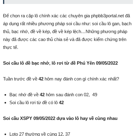
Để chọn ra cặp lô chính xác các chuyên gia phpbb3portal.net đã
áp dụng rất nhiều phương pháp soi cầu như: soi cầu lô gan, bạch
thủ, bạc nhớ, đề về kép, đề về kép lệch…Những phương pháp
này đã được các cao thủ chia sẻ và đã được kiểm chứng trên
thực tế.
Soi cầu lô đề bạc nhớ, lô rơi từ đề Phú Yên
09/05/2022
Tuần trước đề về
42
hôm nay đánh con gì chính xác nhất?
Bạc nhớ đề về
42
hôm sau đánh con 02, 49
Soi cầu lô rơi từ đề có lô
42
Soi cầu XSPY
09/05/2022
dựa vào lô hay về cùng nhau
Loto 27 thường về cùng 12, 37