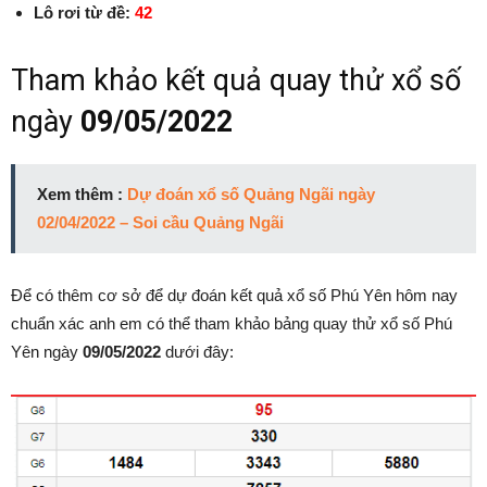
Lô rơi từ đề:
42
Tham khảo kết quả quay thử xổ số
ngày
09/05/2022
Xem thêm :
Dự đoán xổ số Quảng Ngãi ngày
02/04/2022 – Soi cầu Quảng Ngãi
Để có thêm cơ sở để dự đoán kết quả xổ số Phú Yên hôm nay
chuẩn xác anh em có thể tham khảo bảng quay thử xổ số Phú
Yên ngày
09/05/2022
dưới đây: