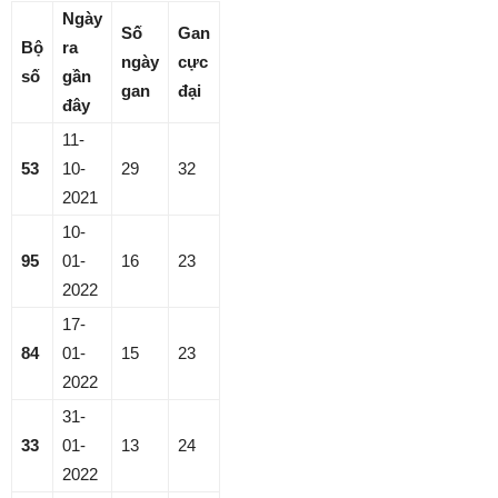
Ngày
Số
Gan
Bộ
ra
ngày
cực
số
gần
gan
đại
đây
11-
53
10-
29
32
2021
10-
95
01-
16
23
2022
17-
84
01-
15
23
2022
31-
33
01-
13
24
2022