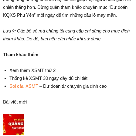
chiến thắng hơn. Đừng quên tham khảo chuyên mục “Dự đoán
KQXS Phú Yên” mỗi ngày để tìm những cầu lô may mắn.
Lưu ý: Các bộ số mà chúng tôi cung cấp chỉ dùng cho mục đích
tham khảo. Do đó, bạn nên cân nhắc khi sử dụng.
Tham khảo thêm
Xem thêm XSMT thứ 2
Thống kê XSMT 30 ngày đầy đủ chi tiết
Soi cầu XSMT
– Dự đoán từ chuyên gia đỉnh cao
Bài viết mới