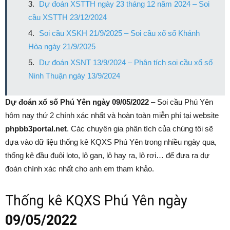
Dự đoán XSTTH ngày 23 tháng 12 năm 2024 – Soi
cầu XSTTH 23/12/2024
Soi cầu XSKH 21/9/2025 – Soi cầu xổ số Khánh
Hòa ngày 21/9/2025
Dự đoán XSNT 13/9/2024 – Phân tích soi cầu xổ số
Ninh Thuận ngày 13/9/2024
Dự đoán xổ số Phú Yên ngày 09/05/2022
– Soi cầu Phú Yên
hôm nay thứ 2 chính xác nhất và hoàn toàn miễn phí tại website
phpbb3portal.net
. Các chuyên gia phân tích của chúng tôi sẽ
dựa vào dữ liệu thống kê KQXS Phú Yên trong nhiều ngày qua,
thống kê đầu đuôi loto, lô gan, lô hay ra, lô rơi… để đưa ra dự
đoán chính xác nhất cho anh em tham khảo.
Thống kê KQXS Phú Yên ngày
09/05/2022