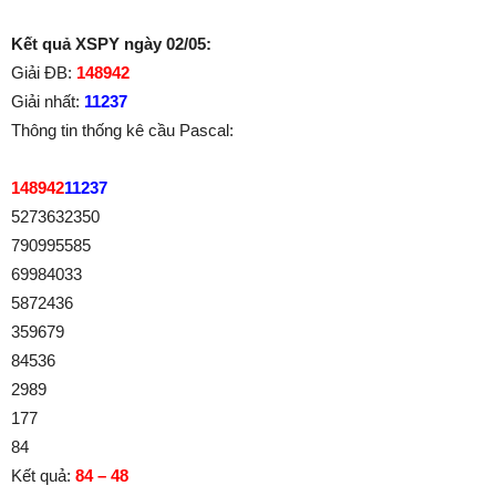
Kết quả XSPY ngày 02/05:
Giải ĐB:
148942
Giải nhất:
11237
Thông tin thống kê cầu Pascal:
148942
11237
5273632350
790995585
69984033
5872436
359679
84536
2989
177
84
Kết quả:
84 – 48