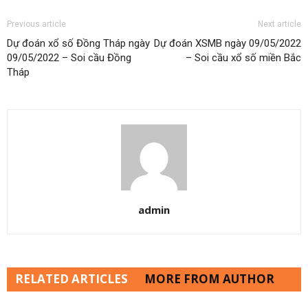
Previous article
Next article
Dự đoán xổ số Đồng Tháp ngày
Dự đoán XSMB ngày 09/05/2022
09/05/2022 – Soi cầu Đồng
– Soi cầu xổ số miền Bắc
Tháp
admin
RELATED ARTICLES
MORE FROM AUTHOR