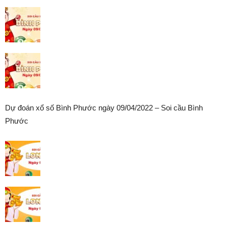
Dự đoán xổ số Bình Phước ngày 09/04/2022 – Soi cầu Bình
Phước