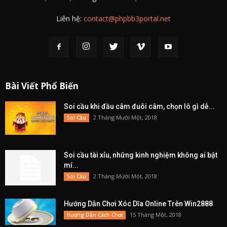
Liên hệ:
contact@phpbb3portal.net
Bài Viết Phổ Biến
Soi cầu khi đầu câm đuôi câm, chọn lô gì dễ...
2 Tháng Mười Một, 2018
Soi Cầu
Soi cầu tài xỉu, những kinh nghiệm không ai bật
mí...
2 Tháng Mười Một, 2018
Soi Cầu
Hướng Dẫn Chơi Xóc Dĩa Online Trên Win2888
15 Tháng Một, 2018
Hướng Dẫn Cách Chơi