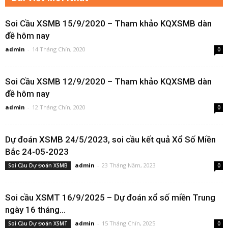
Soi Cầu XSMB 15/9/2020 – Tham khảo KQXSMB dàn
đề hôm nay
admin
-
14 Tháng Chín, 2020
0
Soi Cầu XSMB 12/9/2020 – Tham khảo KQXSMB dàn
đề hôm nay
admin
-
12 Tháng Chín, 2020
0
Dự đoán XSMB 24/5/2023, soi cầu kết quả Xổ Số Miền
Bắc 24-05-2023
admin
-
23 Tháng Năm, 2023
Soi Cầu Dự Đoán XSMB
0
Soi cầu XSMT 16/9/2025 – Dự đoán xổ số miền Trung
ngày 16 tháng...
admin
-
15 Tháng Chín, 2025
Soi Cầu Dự Đoán XSMT
0