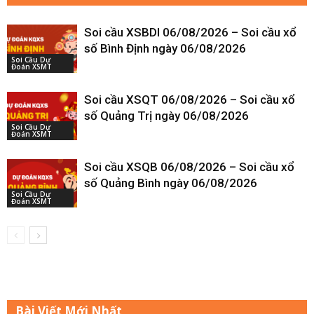
Soi cầu XSBDI 06/08/2026 – Soi cầu xổ
số Bình Định ngày 06/08/2026
Soi Cầu Dự
Đoán XSMT
Soi cầu XSQT 06/08/2026 – Soi cầu xổ
số Quảng Trị ngày 06/08/2026
Soi Cầu Dự
Đoán XSMT
Soi cầu XSQB 06/08/2026 – Soi cầu xổ
số Quảng Bình ngày 06/08/2026
Soi Cầu Dự
Đoán XSMT
Bài Viết Mới Nhất