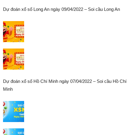
Dự đoán xổ số Long An ngày 09/04/2022 – Soi cầu Long An
Dự đoán xổ số Hồ Chí Minh ngày 07/04/2022 – Soi cầu Hồ Chí
Minh