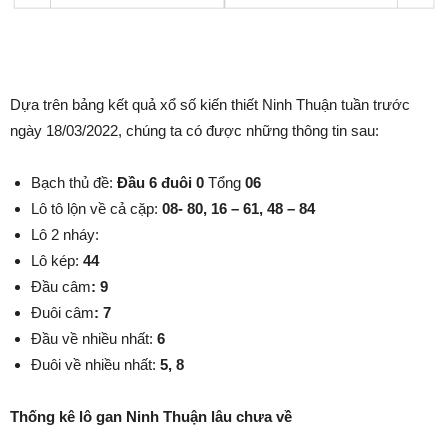
Dựa trên bảng kết quả xổ số kiến thiết Ninh Thuận
tuần trước
ngày 18/03/2022, chúng ta có được những thông tin sau:
Bạch thủ đề:
Đầu 6 đuôi 0
Tổng
06
Lô tô lộn về cả cặp:
08- 80, 16 – 61, 48 – 84
Lô 2 nháy:
Lô kép:
44
Đầu câm
: 9
Đuôi câm
: 7
Đầu về nhiều nhất:
6
Đuôi về nhiều nhất:
5, 8
Thống kê lô gan Ninh Thuận lâu chưa về