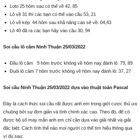
Loto 25 hôm sau có thể về 42, 85
Lô về 31 thì các bạn có thể vào cầu 53, 21
Lô về kép 44 hôm sau khả năng cao sẽ về: 04,43
Lô 40 đã ra các bạn hãy vào cầu 30, 94
Soi cầu lô câm Ninh Thuận
25/03/2022
Đầu lô câm 9 hôm trước không về hôm nay đánh lô 79, 89
Đuôi lô câm 7 hôm trước không về hôm nay đánh lô: 37, 27
Soi cầu Ninh Thuận
25/03/2022
dựa vào thuật toán Pascal
Đây là cách thức soi cầu rất được anh em trong giới cược thủ ưa
chuộng bởi sự đơn giản và tính chính xác cao. Theo đó, để có
được bộ số may mắn anh em chỉ cần dựa vào giải nhất và giải
đặc biệt. Cách tính thế nào mọi người có thể tìm hiểu thông qua
ví dụ sau: