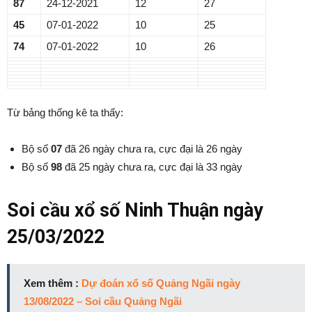
87
24-12-2021
12
27
45
07-01-2022
10
25
74
07-01-2022
10
26
Từ bảng thống kê ta thấy:
Bộ số
07
đã 26 ngày chưa ra, cực đại là 26 ngày
Bộ số
98
đã 25 ngày chưa ra, cực đại là 33 ngày
Soi cầu xổ số Ninh Thuận ngày
25/03/2022
Xem thêm :
Dự đoán xổ số Quảng Ngãi ngày
13/08/2022 – Soi cầu Quảng Ngãi