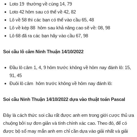
Loto 19 thường về cùng 14, 79
Loto 42 hôm sau có thể về 42, 82
Lô về 58 thì các bạn có thể vào cầu 65, 48
Lô về kép 88 hôm sau khả năng cao sẽ về: 08, 98
Lô 68 đã ra các bạn hãy vào cầu 67, 98
Soi cầu lô câm Ninh Thuận
14/10/2022
Đầu lô câm 1, 4, 9 hôm trước không về hôm nay đánh lô: 15,
91, 45
Đuôi lô câm hôm trước không về hôm nay đánh lô:
Soi cầu Ninh Thuận
14/10/2022
dựa vào thuật toán Pascal
Đây là cách thức soi cầu rất được anh em trong giới cược thủ ưa
chuộng bởi sự đơn giản và tính chính xác cao. Theo đó, để có
được bộ số may mắn anh em chỉ cần dựa vào giải nhất và giải