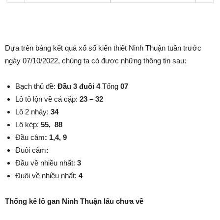
Dựa trên bảng kết quả xổ số kiến thiết Ninh Thuận
tuần trước
ngày 07/10/2022, chúng ta có được những thông tin sau:
Bạch thủ đề:
Đầu 3 đuôi 4
Tổng
07
Lô tô lộn về cả cặp:
23 – 32
Lô 2 nháy:
34
Lô kép:
55, 88
Đầu câm
: 1,4, 9
Đuôi câm
:
Đầu về nhiều nhất:
3
Đuôi về nhiều nhất:
4
Thống kê lô gan Ninh Thuận lâu chưa về