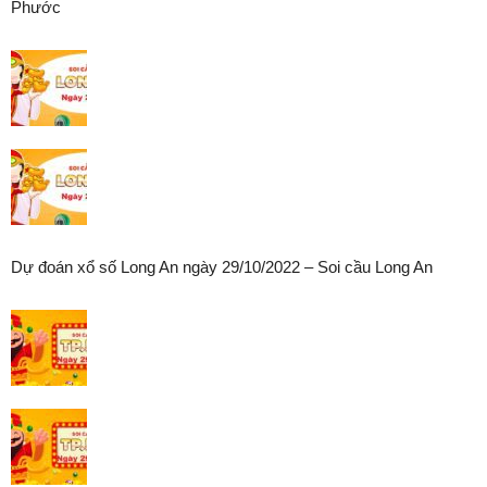
Phước
Dự đoán xổ số Long An ngày 29/10/2022 – Soi cầu Long An