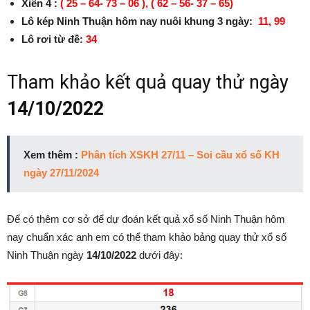
Xiên 4 :
( 25 – 64- 73 – 06 ), ( 62 – 56- 37 – 65)
Lô kép Ninh Thuận hôm nay nuôi khung 3 ngày:
11, 99
Lô rơi từ đề:
34
Tham khảo kết quả quay thử ngày
14/10/2022
Xem thêm :
Phân tích XSKH 27/11 – Soi cầu xổ số KH
ngày 27/11/2024
Để có thêm cơ sở để dự đoán kết quả xổ số Ninh Thuận hôm
nay chuẩn xác anh em có thể tham khảo bảng quay thử xổ số
Ninh Thuận ngày
14/10/2022
dưới đây: