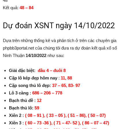
48
Kết quả:
48 – 84
Dự đoán XSNT ngày 14/10/2022
Dựa trên những thống kê và phân tích ở trên các chuyên gia
phpbb3portal.net của chúng tôi đưa ra dự đoán kết quả xổ số
Ninh Thuận
14/10/2022
như sau:
Giải đặc biệt:
đầu 4 – đuôi 8
Cặp lô kép đẹp hôm nay
:
11, 88
Cặp song thủ lô đẹp:
37 – 65, 83- 97
Lô 3 càng :
686 – 206 – 778
Bạch thủ đề :
12
Bạch thủ lô:
59
Xiên 2 :
( 08 – 91 ), ( 33 – 05 ), ( 51 – 86), ( 50 – 07)
Xiên 3 :
( 60 – 73 -36 ), ( 71 – 47- 52 ), ( 86 – 07 – 47)