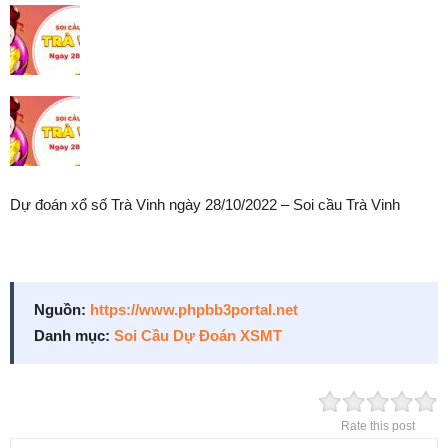
Dự đoán xổ số Trà Vinh ngày 28/10/2022 – Soi cầu Trà Vinh
Nguồn:
https://www.phpbb3portal.net
Danh mục:
Soi Cầu Dự Đoán XSMT
Rate this post