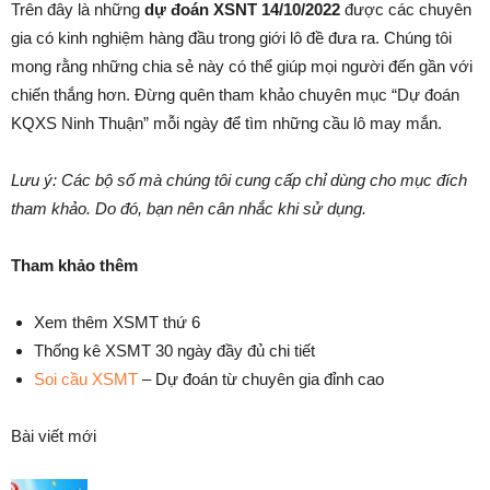
Trên đây là những
dự đoán XSNT 14/10/2022
được các chuyên
gia có kinh nghiệm hàng đầu trong giới lô đề đưa ra. Chúng tôi
mong rằng những chia sẻ này có thể giúp mọi người đến gần với
chiến thắng hơn. Đừng quên tham khảo chuyên mục “Dự đoán
KQXS Ninh Thuận” mỗi ngày để tìm những cầu lô may mắn.
Lưu ý: Các bộ số mà chúng tôi cung cấp chỉ dùng cho mục đích
tham khảo. Do đó, bạn nên cân nhắc khi sử dụng.
Tham khảo thêm
Xem thêm XSMT thứ 6
Thống kê XSMT 30 ngày đầy đủ chi tiết
Soi cầu XSMT
– Dự đoán từ chuyên gia đỉnh cao
Bài viết mới