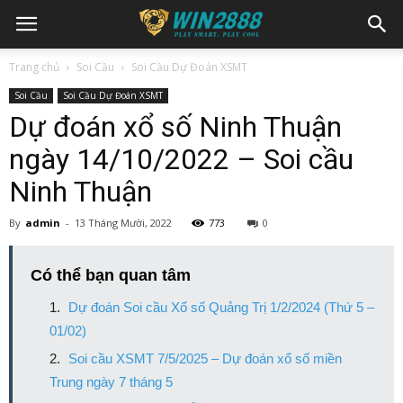
Trang chủ
Soi Cầu
Soi Cầu Dự Đoán XSMT
Soi Cầu
Soi Cầu Dự Đoán XSMT
Dự đoán xổ số Ninh Thuận
ngày 14/10/2022 – Soi cầu
Ninh Thuận
By
admin
-
13 Tháng Mười, 2022
773
0
Có thể bạn quan tâm
Dự đoán Soi cầu Xổ số Quảng Trị 1/2/2024 (Thứ 5 –
01/02)
Soi cầu XSMT 7/5/2025 – Dự đoán xổ số miền
Trung ngày 7 tháng 5