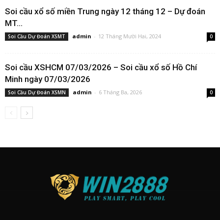
Soi cầu xổ số miền Trung ngày 12 tháng 12 – Dự đoán
MT...
admin
-
12 Tháng Mười Hai, 2024
Soi Cầu Dự Đoán XSMT
0
Soi cầu XSHCM 07/03/2026 – Soi cầu xổ số Hồ Chí
Minh ngày 07/03/2026
admin
-
6 Tháng Ba, 2026
Soi Cầu Dự Đoán XSMN
0