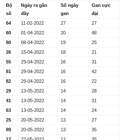
Bộ
Ngày ra gần
Số ngày
Gan cực
số
đây
gan
đại
64
11-02-2022
27
27
60
01-04-2022
20
48
80
08-04-2022
19
25
26
15-04-2022
18
21
55
29-04-2022
16
31
81
29-04-2022
16
42
82
29-04-2022
16
22
29
13-05-2022
14
28
41
13-05-2022
14
31
63
13-05-2022
14
24
25
20-05-2022
13
27
89
20-05-2022
13
35
17
27-05-2022
12
35