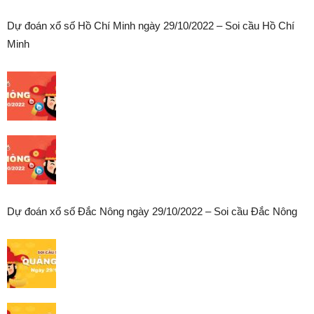
Dự đoán xổ số Hồ Chí Minh ngày 29/10/2022 – Soi cầu Hồ Chí
Minh
Dự đoán xổ số Đắc Nông ngày 29/10/2022 – Soi cầu Đắc Nông