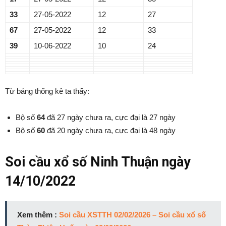
33
27-05-2022
12
27
67
27-05-2022
12
33
39
10-06-2022
10
24
Từ bảng thống kê ta thấy:
Bộ số
64
đã 27 ngày chưa ra, cực đại là 27 ngày
Bộ số
60
đã 20 ngày chưa ra, cực đại là 48 ngày
Soi cầu xổ số Ninh Thuận ngày
14/10/2022
Xem thêm :
Soi cầu XSTTH 02/02/2026 – Soi cầu xổ số