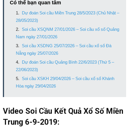
Có thể bạn quan tâm
Dự đoán Soi cầu Miền Trung 28/5/2023 (Chủ Nhật –
28/05/2023)
Soi cầu XSQNM 27/01/2026 – Soi cầu xổ số Quảng
Nam ngày 27/01/2026
Soi cầu XSDNG 25/07/2026 – Soi cầu xổ số Đà
Nẵng ngày 25/07/2026
Dự đoán Soi cầu Quảng Bình 22/6/2023 (Thứ 5 –
22/06/2023)
Soi cầu XSKH 29/04/2026 – Soi cầu xổ số Khánh
Hòa ngày 29/04/2026
Video Soi Cầu Kết Quả Xổ Số Miền
Trung 6-9-2019: