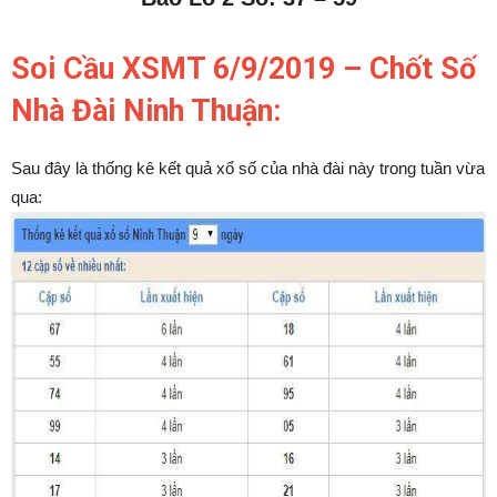
Soi Cầu XSMT 6/9/2019 – Chốt Số
Nhà Đài Ninh Thuận:
Sau đây là thống kê kết quả xổ số của nhà đài này trong tuần vừa
qua: