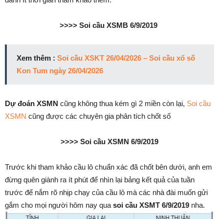
>>>>
Soi cầu XSMB 6/9/2019
Xem thêm :
Soi cầu XSKT 26/04/2026 – Soi cầu xổ số
Kon Tum ngày 26/04/2026
Dự đoán XSMN
cũng không thua kém gì 2 miền còn lại,
Soi cầu
XSMN
cũng được các chuyên gia phân tích chốt số
>>>> Soi cầu XSMN 6/9/2019
Trước khi tham khảo cầu lô chuẩn xác đã chốt bên dưới, anh em
đừng quên giành ra ít phút để nhìn lại bảng kết quả của tuần
trước để nắm rõ nhịp chạy của cầu lô mà các nhà đài muốn gửi
gắm cho mọi người hôm nay qua
soi cầu XSMT 6/9/2019
nha.