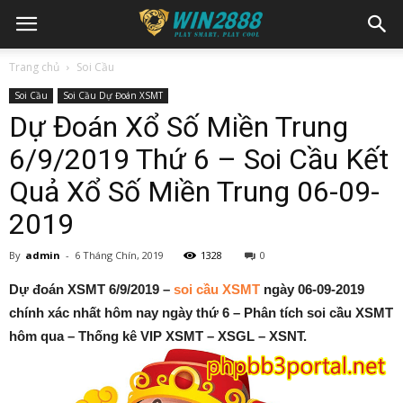
Trang chủ
Soi Cầu
Soi Cầu
Soi Cầu Dự Đoán XSMT
Dự Đoán Xổ Số Miền Trung
6/9/2019 Thứ 6 – Soi Cầu Kết
Quả Xổ Số Miền Trung 06-09-
2019
By
admin
-
6 Tháng Chín, 2019
1328
0
Dự đoán XSMT 6/9/2019 –
soi cầu XSMT
ngày 06-09-2019
chính xác nhất hôm nay ngày thứ 6 – Phân tích soi cầu XSMT
hôm qua – Thống kê VIP XSMT – XSGL – XSNT.