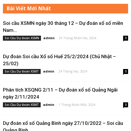
Bài Viết Mới Nhất
Soi cầu XSMN ngày 30 tháng 12 – Dự đoán xổ số miền
Nam...
admin
-
29 Tháng Mười Hai, 2024
Soi Cầu Dự Đoán XSMN
0
Dự đoán Soi cầu Xổ số Huế 25/2/2024 (Chủ Nhật –
25/02)
admin
-
24 Tháng Hai, 2024
Soi Cầu Dự Đoán XSMT
0
Phân tích XSQNG 2/11 – Dự đoán xổ số Quảng Ngãi
ngày 2/11/2024
admin
-
1 Tháng Mười Một, 2024
Soi Cầu Dự Đoán XSMT
0
Dự đoán xổ số Quảng Bình ngày 27/10/2022 – Soi cầu
Quảng Bình