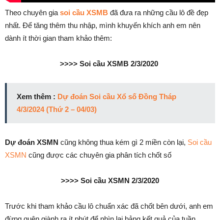
Theo chuyên gia
soi cầu XSMB
đã đưa ra những cầu lô đề đẹp
nhất. Để tăng thêm thu nhập, mình khuyến khích anh em nên
dành ít thời gian tham khảo thêm:
>>>>
Soi cầu XSMB 2/3/2020
Xem thêm :
Dự đoán Soi cầu Xổ số Đồng Tháp
4/3/2024 (Thứ 2 – 04/03)
Dự đoán XSMN
cũng không thua kém gì 2 miền còn lại,
Soi cầu
XSMN
cũng được các chuyên gia phân tích chốt số
>>>> Soi cầu XSMN 2/3/2020
Trước khi tham khảo cầu lô chuẩn xác đã chốt bên dưới, anh em
đừng quên giành ra ít phút để nhìn lại bảng kết quả của tuần