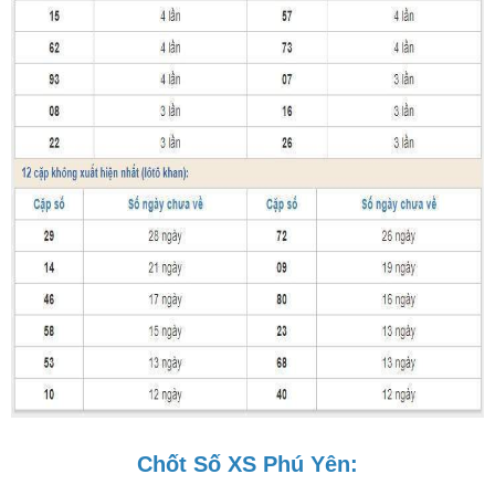
Chốt Số XS Phú Yên: