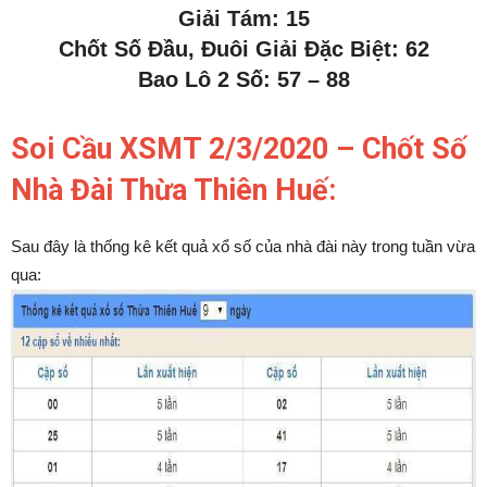
Giải Tám: 15
Chốt Số Đầu, Đuôi Giải Đặc Biệt: 62
Bao Lô 2 Số: 57 – 88
Soi Cầu XSMT 2/3/2020 – Chốt Số
Nhà Đài Thừa Thiên Huế:
Sau đây là thống kê kết quả xổ số của nhà đài này trong tuần vừa
qua: