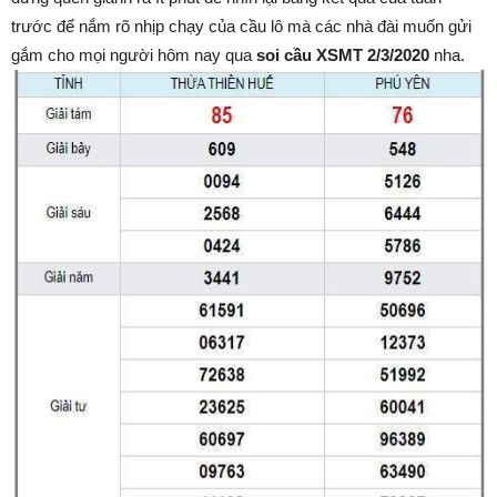
trước để nắm rõ nhịp chạy của cầu lô mà các nhà đài muốn gửi
gắm cho mọi người hôm nay qua
soi cầu XSMT 2/3/2020
nha.