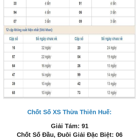
Chốt Số XS Thừa Thiên Huế:
Giải Tám: 91
Chốt Số Đầu, Đuôi Giải Đặc Biệt: 06