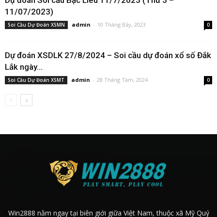
Dự đoán Soi cầu Bạc Liêu 11/7/2023 (Thứ 3 –
11/07/2023)
admin
-
10 Tháng Bảy, 2023
Soi Cầu Dự Đoán XSMN
0
Dự đoán XSDLK 27/8/2024 – Soi cầu dự đoán xổ số Đắk
Lắk ngày...
admin
-
28 Tháng Tám, 2024
Soi Cầu Dự Đoán XSMT
0
Win2888 nằm ngay tại biên giới giữa Việt Nam, thuộc xã Mỹ Quý