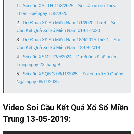
Soi cầu XSTTH 11/8/2025 – Soi cầu xổ số Thừa
Thiên Huế ngày 11/8/2025
Dự Đoán Xổ Số Miền Nam 1/1/2020 Thứ 4 – Soi
Cầu Kết Quả Xổ Số Miền Nam 01-01-2020
Dự Đoán Xổ Số Miền Nam 18/9/2019 Thứ 4 – Soi
Cầu Kết Quả Xổ Số Miền Nam 18-09-2019
Soi cầu XSMT 23/9/2024 – Dự đoán xổ số miền
Trung ngày 23 tháng 9
Soi cầu XSQNG 08/11/2025 – Soi cầu xổ số Quảng
Ngãi ngày 08/11/2025
Video Soi Cầu Kết Quả Xổ Số Miền
Trung 13-05-2019: