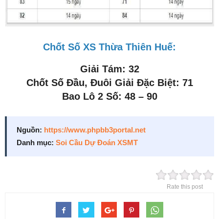
Chốt Số XS Thừa Thiên Huế:
Giải Tám: 32
Chốt Số Đầu, Đuôi Giải Đặc Biệt: 71
Bao Lô 2 Số: 48 – 90
Nguồn:
https://www.phpbb3portal.net
Danh mục:
Soi Cầu Dự Đoán XSMT
Rate this post