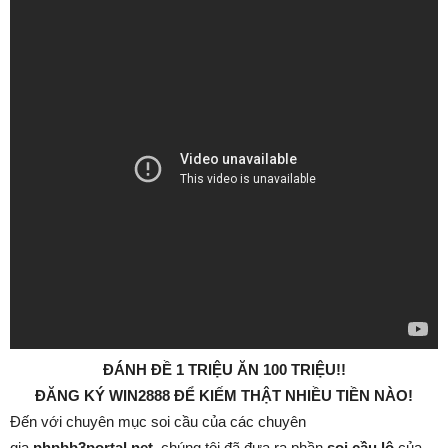
ĐÁNH ĐỀ 1 TRIỆU ĂN 100 TRIỆU!!
ĐĂNG KÝ WIN2888 ĐỂ KIẾM THẬT NHIỀU TIỀN NÀO!
Đến với chuyên mục soi cầu của các chuyên
gia
phpbb3portal.net
, chúng tôi đã đưa ra phần
soi cầu lô
của