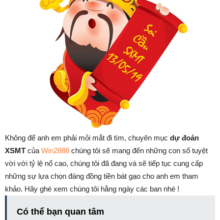
Không để anh em phải mỏi mắt đi tìm, chuyên mục
dự đoán
XSMT
của
Win2888
chúng tôi sẽ mang đến những con số tuyệt
vời với tỷ lệ nổ cao, chúng tôi đã đang và sẽ tiếp tục cung cấp
những sự lựa chọn đáng đồng tiền bát gạo cho anh em tham
khảo. Hãy ghé xem chúng tôi hằng ngày các ban nhé !
Có thể bạn quan tâm