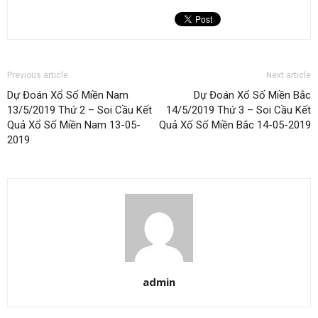
Previous article
Next article
Dự Đoán Xổ Số Miền Nam
Dự Đoán Xổ Số Miền Bắc
13/5/2019 Thứ 2 – Soi Cầu Kết
14/5/2019 Thứ 3 – Soi Cầu Kết
Quả Xổ Số Miền Nam 13-05-
Quả Xố Số Miền Bắc 14-05-2019
2019
admin