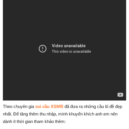
Theo chuyên gia
soi cầu XSMB
đã đưa ra những cầu lô đề đẹp
nhất. Để tăng thêm thu nhập, mình khuyến khích anh em nên
dành ít thời gian tham khảo thêm: