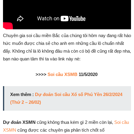
Chuyên gia soi cầu miền Bắc của chúng tôi hôm nay đang rất háo
hức muốn được chia sẻ cho anh em những cầu lô chuẩn nhất
đấy. Không chỉ là lô không đâu mà còn có bộ đề cũng rất đẹp nha,
bạn nào quan tâm thì ta vào link này nè:
>>>>
Soi cầu XSMB
11/5/2020
Xem thêm :
Dự đoán Soi cầu Xổ số Phú Yên 26/2/2024
(Thứ 2 – 26/02)
Dự đoán XSMN
cũng không thua kém gì 2 miền còn lại,
Soi cầu
XSMN
cũng được các chuyên gia phân tích chốt số