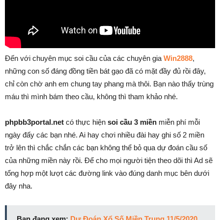
Đến với chuyên mục soi cầu của các chuyên gia
Win2888
,
những con số đáng đồng tiền bát gạo đã có mặt đầy đủ rồi đây,
chỉ còn chờ anh em chung tay phang mà thôi. Bạn nào thấy trùng
máu thì mình bám theo cầu, không thì tham khảo nhé.
phpbb3portal.net
có thực hiện
soi cầu 3 miền
miễn phí mỗi
ngày đấy các bạn nhé. Ai hay chơi nhiều đài hay ghi số 2 miền
trở lên thì chắc chắn các bạn không thể bỏ qua dự đoán cầu số
của những miền này rồi. Để cho mọi người tiện theo dõi thì Ad sẽ
tổng hợp một lượt các đường link vào đúng danh mục bên dưới
đây nha.
Bạn đang xem:
Dự Đoán Xổ Số Miền Trung 11/5/2020