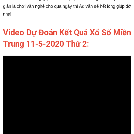
giản là chơi văn nghệ cho qua ngày thì Ad vẫn sẽ hết lòng giúp đỡ
nha!
Video Dự Đoán Kết Quả Xổ Số Miền
Trung 11-5-2020 Thứ 2: