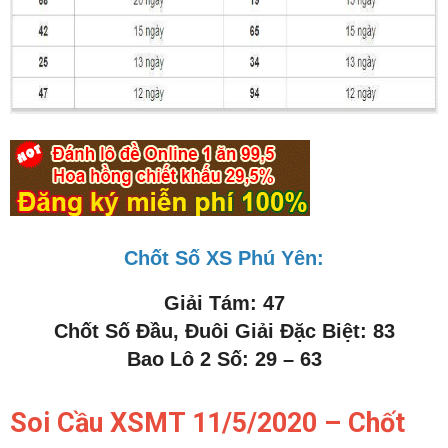
Chốt Số XS Phú Yên:
Giải Tám: 47
Chốt Số Đầu, Đuôi Giải Đặc Biệt: 83
Bao Lô 2 Số: 29 – 63
Soi Cầu XSMT 11/5/2020 – Chốt