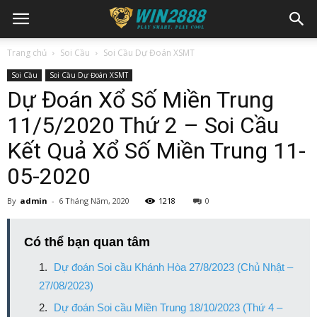
Trang chủ
Soi Cầu
Soi Cầu Dự Đoán XSMT
Soi Cầu
Soi Cầu Dự Đoán XSMT
Dự Đoán Xổ Số Miền Trung
11/5/2020 Thứ 2 – Soi Cầu
Kết Quả Xổ Số Miền Trung 11-
05-2020
By
admin
-
6 Tháng Năm, 2020
1218
0
Có thể bạn quan tâm
Dự đoán Soi cầu Khánh Hòa 27/8/2023 (Chủ Nhật –
27/08/2023)
Dự đoán Soi cầu Miền Trung 18/10/2023 (Thứ 4 –