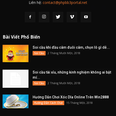
Liên hệ:
contact@phpbb3portal.net
Bài Viết Phổ Biến
Soi cầu khi đầu câm đuôi câm, chọn lô gì dễ...
2 Tháng Mười Một, 2018
Soi Cầu
Soi cầu tài xỉu, những kinh nghiệm không ai bật
mí...
2 Tháng Mười Một, 2018
Soi Cầu
Hướng Dẫn Chơi Xóc Dĩa Online Trên Win2888
15 Tháng Một, 2018
Hướng Dẫn Cách Chơi