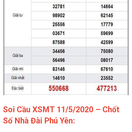
Soi Cầu XSMT 11/5/2020 – Chốt
Số Nhà Đài Phú Yên: