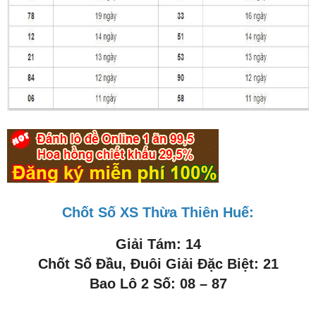
Chốt Số XS Thừa Thiên Huế:
Giải Tám: 14
Chốt Số Đầu, Đuôi Giải Đặc Biệt: 21
Bao Lô 2 Số: 08 – 87