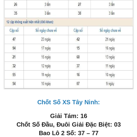
Chốt Số XS Tây Ninh:
Giải Tám: 16
Chốt Số Đầu, Đuôi Giải Đặc Biệt: 03
Bao Lô 2 Số: 37 – 77