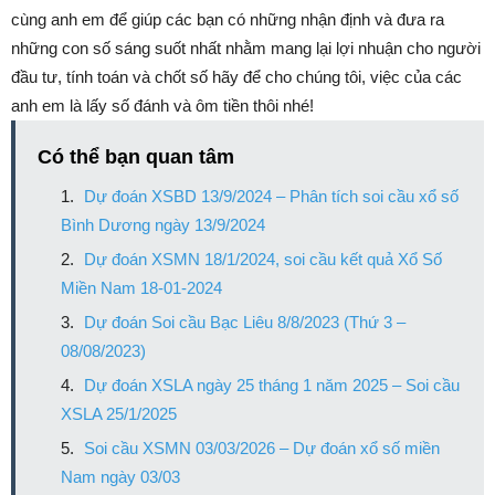
cùng anh em để giúp các bạn có những nhận định và đưa ra
những con số sáng suốt nhất nhằm mang lại lợi nhuận cho người
đầu tư, tính toán và chốt số hãy để cho chúng tôi, việc của các
anh em là lấy số đánh và ôm tiền thôi nhé!
Có thể bạn quan tâm
Dự đoán XSBD 13/9/2024 – Phân tích soi cầu xổ số
Bình Dương ngày 13/9/2024
Dự đoán XSMN 18/1/2024, soi cầu kết quả Xổ Số
Miền Nam 18-01-2024
Dự đoán Soi cầu Bạc Liêu 8/8/2023 (Thứ 3 –
08/08/2023)
Dự đoán XSLA ngày 25 tháng 1 năm 2025 – Soi cầu
XSLA 25/1/2025
Soi cầu XSMN 03/03/2026 – Dự đoán xổ số miền
Nam ngày 03/03