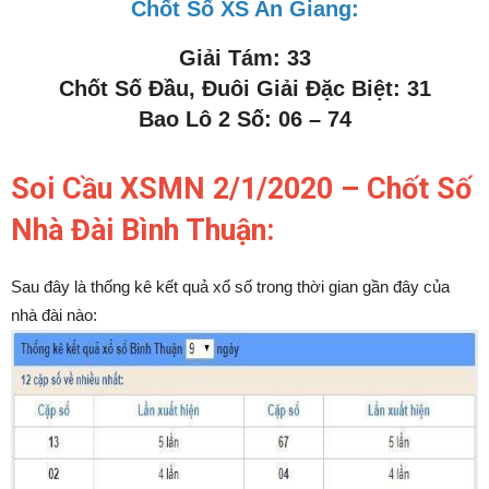
Chốt Số XS An Giang:
Giải Tám: 33
Chốt Số Đầu, Đuôi Giải Đặc Biệt: 31
Bao Lô 2 Số: 06 – 74
Soi Cầu XSMN 2/1/2020 – Chốt Số
Nhà Đài Bình Thuận:
Sau đây là thống kê kết quả xổ số trong thời gian gần đây của
nhà đài nào: