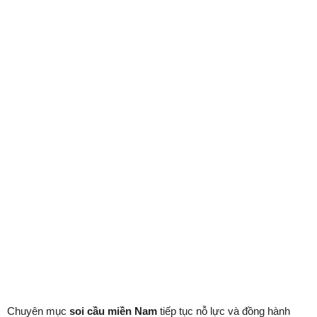
Chuyên mục
soi cầu miền Nam
tiếp tục nỗ lực và đồng hành