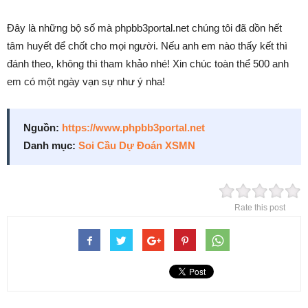
Đây là những bộ số mà phpbb3portal.net chúng tôi đã dồn hết
tâm huyết để chốt cho mọi người. Nếu anh em nào thấy kết thì
đánh theo, không thì tham khảo nhé! Xin chúc toàn thể 500 anh
em có một ngày vạn sự như ý nha!
Nguồn:
https://www.phpbb3portal.net
Danh mục:
Soi Cầu Dự Đoán XSMN
Rate this post