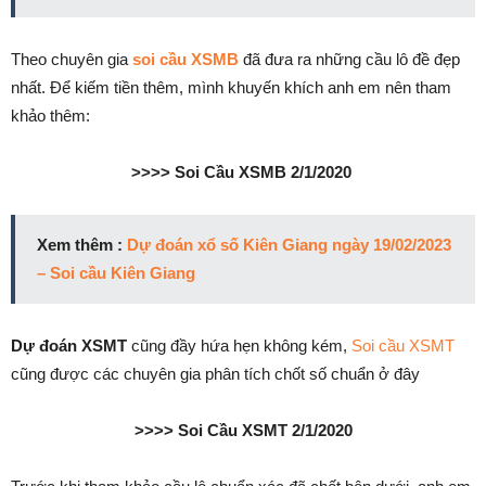
Theo chuyên gia
soi cầu XSMB
đã đưa ra những cầu lô đề đẹp
nhất. Để kiếm tiền thêm, mình khuyến khích anh em nên tham
khảo thêm:
>>>>
Soi Cầu XSMB 2/1/2020
Xem thêm :
Dự đoán xổ số Kiên Giang ngày 19/02/2023
– Soi cầu Kiên Giang
Dự đoán XSMT
cũng đầy hứa hẹn không kém,
Soi cầu XSMT
cũng được các chuyên gia phân tích chốt số chuẩn ở đây
>>>> Soi Cầu XSMT 2/1/2020