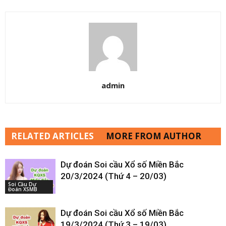
admin
RELATED ARTICLES
MORE FROM AUTHOR
Dự đoán Soi cầu Xổ số Miền Bắc
20/3/2024 (Thứ 4 – 20/03)
Soi Cầu Dự
Đoán XSMB
Dự đoán Soi cầu Xổ số Miền Bắc
19/3/2024 (Thứ 3 – 19/03)