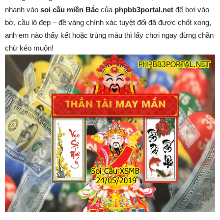
nhanh vào
soi cầu miền Bắc
của
phpbb3portal.net
để bơi vào
bờ, cầu lô đẹp – đề vàng chính xác tuyệt đối đã được chốt xong,
anh em nào thấy kết hoặc trùng máu thì lấy chơi ngay đừng chần
chừ kẻo muộn!