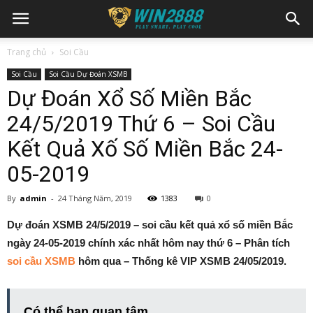
Trang chủ
Soi Cầu
Soi Cầu
Soi Cầu Dự Đoán XSMB
Dự Đoán Xổ Số Miền Bắc
24/5/2019 Thứ 6 – Soi Cầu
Kết Quả Xố Số Miền Bắc 24-
05-2019
By
admin
-
24 Tháng Năm, 2019
1383
0
Dự đoán XSMB 24/5/2019 – soi cầu kết quả xổ số miền Bắc
ngày 24-05-2019 chính xác nhất hôm nay thứ 6 – Phân tích
soi cầu XSMB
hôm qua – Thống kê VIP XSMB 24/05/2019.
Có thể bạn quan tâm