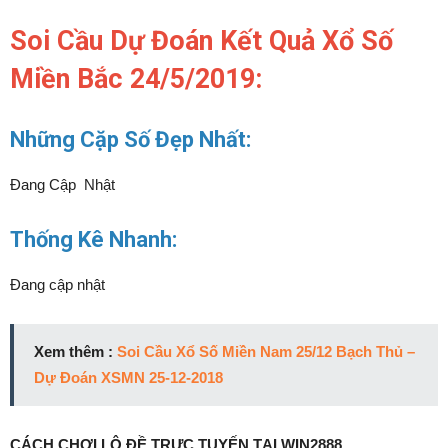
Soi Cầu Dự Đoán Kết Quả Xổ Số
Miền Bắc 24/5/2019:
Những Cặp Số Đẹp Nhất:
Đang Cập Nhật
Thống Kê Nhanh:
Đang cập nhật
Xem thêm :
Soi Cầu Xổ Số Miền Nam 25/12 Bạch Thủ –
Dự Đoán XSMN 25-12-2018
CÁCH CHƠI LÔ ĐỀ TRỰC TUYẾN TẠI WIN2888