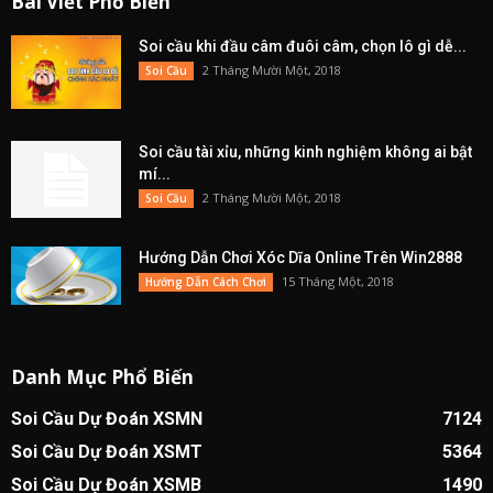
Bài Viết Phổ Biến
Soi cầu khi đầu câm đuôi câm, chọn lô gì dễ...
2 Tháng Mười Một, 2018
Soi Cầu
Soi cầu tài xỉu, những kinh nghiệm không ai bật
mí...
2 Tháng Mười Một, 2018
Soi Cầu
Hướng Dẫn Chơi Xóc Dĩa Online Trên Win2888
15 Tháng Một, 2018
Hướng Dẫn Cách Chơi
Danh Mục Phổ Biến
Soi Cầu Dự Đoán XSMN
7124
Soi Cầu Dự Đoán XSMT
5364
Soi Cầu Dự Đoán XSMB
1490