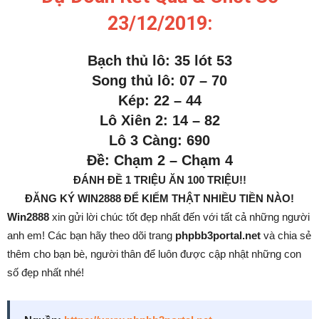
23/12/2019:
Bạch thủ lô: 35 lót 53
Song thủ lô: 07 – 70
Kép: 22 – 44
Lô Xiên 2: 14
– 82
Lô 3 Càng: 690
Đề: Chạm 2 – Chạm 4
ĐÁNH ĐỀ 1 TRIỆU ĂN 100 TRIỆU!!
ĐĂNG KÝ WIN2888 ĐỂ KIẾM THẬT NHIỀU TIỀN NÀO!
Win2888
xin gửi lời chúc tốt đẹp nhất đến với tất cả những người
anh em! Các bạn hãy theo dõi trang
phpbb3portal.net
và chia sẻ
thêm cho bạn bè, người thân để luôn được cập nhật những con
số đẹp nhất nhé!