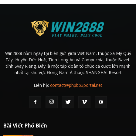
Win2888 nằm ngay tại biên giới giữa Việt Nam, thuộc xã Mỹ Quý
Tây, Huyện Đức Huệ, Tỉnh Long An và Campuchia, thuộc Bavet,
tỉnh Svay Rieng. Đây là một tập đoàn tổ chức cá cược lớn mạnh
nhất tại khu vực Đông Nam Á thuộc SHANGHAI Resort
Liên hệ:
contact@phpbb3portal.net
Bài Viết Phổ Biến