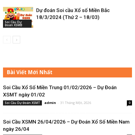
Dự đoán Soi cầu Xổ số Miền Bắc
18/3/2024 (Thứ 2 – 18/03)
Soi Cầu Dự
Đoán XSMB
Bài Viết Mới Nhất
Soi Cầu Xổ Số Miền Trung 01/02/2026 – Dự Đoán
XSMT ngày 01/02
admin
-
31 Tháng Một, 2026
Soi Cầu Dự Đoán XSMT
0
Soi Cầu XSMN 26/04/2026 – Dự Đoán Xổ Số Miền Nam
ngày 26/04