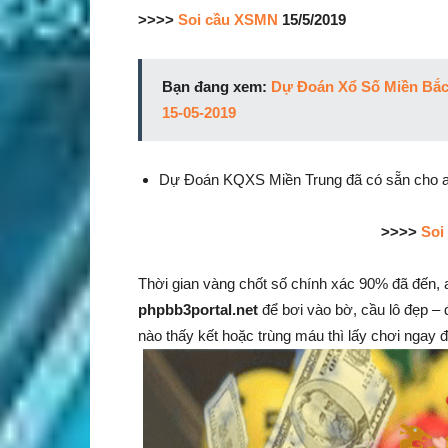
>>>>
Soi cầu XSMN
15/5/2019
Hiện
Bạn đang xem:
Dự Đoán Xổ Số Miền Bắc 
15-05-2019
Dự Đoán KQXS Miền Trung đã có sẵn cho a
Nay
>>>>
Soi
Thời gian vàng chốt số chính xác 90% đã đến,
phpbb3portal.net
để bơi vào bờ, cầu lô đẹp –
nào thấy kết hoặc trùng máu thì lấy chơi ngay