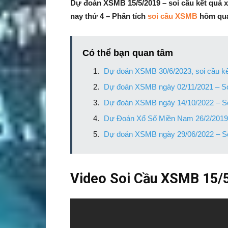
Dự đoán XSMB 15/5/2019 – soi cầu kết quả 
Win2888
nay thứ 4 – Phân tích
soi cầu XSMB
hôm qua
Có thể bạn quan tâm
Nơi
Dự đoán XSMB 30/6/2023, soi cầu k
Dự đoán XSMB ngày 02/11/2021 – So
Dự đoán XSMB ngày 14/10/2022 – So
Dự Đoán Xổ Số Miền Nam 26/2/2019
Chơi
Dự đoán XSMB ngày 29/06/2022 – So
Video Soi Cầu XSMB 15/
Lô