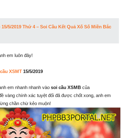
15/5/2019 Thứ 4 – Soi Cầu Kết Quả Xố Số Miền Bắc
nh em luôn đây!
 cầu XSMT
15/5/2019
 anh em nhanh nhanh vào
soi cầu XSMB
của
 đề vàng chính xác tuyệt đối đã được chốt xong, anh em
 đừng chần chừ kẻo muộn!