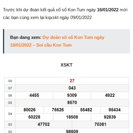
Trước khi dự đoán kết quả xổ số Kon Tum ngày
16/01/2022
mời
các bạn cùng xem lại kqxskt ngày 09/01/2022
Bạn đang xem:
Dự đoán xổ số Kon Tum ngày
16/01/2022 – Soi cầu Kon Tum
XSKT