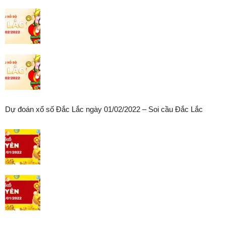
Dự đoán xổ số Đắc Lắc ngày 01/02/2022 – Soi cầu Đắc Lắc