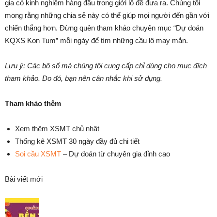
gia có kinh nghiệm hàng đầu trong giới lô đề đưa ra. Chúng tôi
mong rằng những chia sẻ này có thể giúp mọi người đến gần với
chiến thắng hơn. Đừng quên tham khảo chuyên mục “Dự đoán
KQXS Kon Tum” mỗi ngày để tìm những cầu lô may mắn.
Lưu ý: Các bộ số mà chúng tôi cung cấp chỉ dùng cho mục đích
tham khảo. Do đó, bạn nên cân nhắc khi sử dụng.
Tham khảo thêm
Xem thêm XSMT chủ nhật
Thống kê XSMT 30 ngày đầy đủ chi tiết
Soi cầu XSMT
– Dự đoán từ chuyên gia đỉnh cao
Bài viết mới