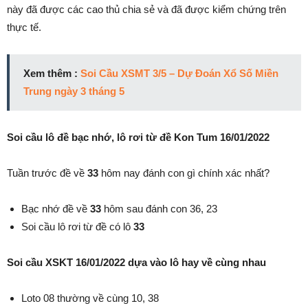
này đã được các cao thủ chia sẻ và đã được kiểm chứng trên
thực tế.
Xem thêm :
Soi Cầu XSMT 3/5 – Dự Đoán Xổ Số Miền
Trung ngày 3 tháng 5
Soi cầu lô đề bạc nhớ, lô rơi từ đề Kon Tum
16/01/2022
Tuần trước đề về
33
hôm nay đánh con gì chính xác nhất?
Bạc nhớ đề về
33
hôm sau đánh con 36, 23
Soi cầu lô rơi từ đề có lô
33
Soi cầu XSKT
16/01/2022
dựa vào lô hay về cùng nhau
Loto 08 thường về cùng 10, 38