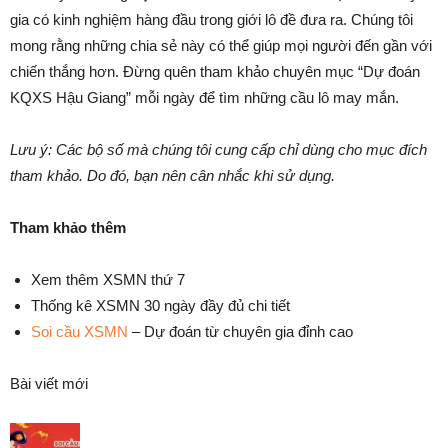
gia có kinh nghiệm hàng đầu trong giới lô đề đưa ra. Chúng tôi
mong rằng những chia sẻ này có thể giúp mọi người đến gần với
chiến thắng hơn. Đừng quên tham khảo chuyên mục “Dự đoán
KQXS Hậu Giang” mỗi ngày để tìm những cầu lô may mắn.
Lưu ý: Các bộ số mà chúng tôi cung cấp chỉ dùng cho mục đích
tham khảo. Do đó, bạn nên cân nhắc khi sử dụng.
Tham khảo thêm
Xem thêm XSMN thứ 7
Thống kê XSMN 30 ngày đầy đủ chi tiết
Soi cầu XSMN
– Dự đoán từ chuyên gia đỉnh cao
Bài viết mới