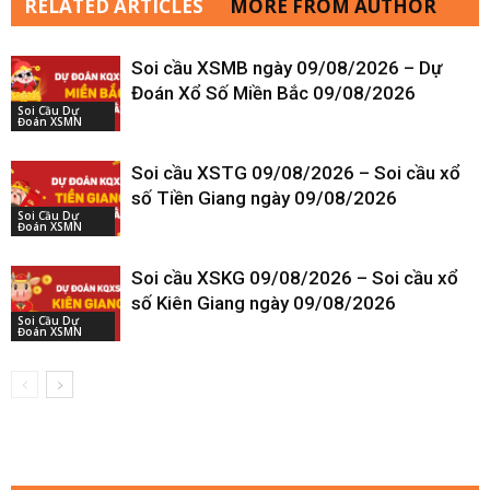
RELATED ARTICLES
MORE FROM AUTHOR
Soi cầu XSMB ngày 09/08/2026 – Dự
Đoán Xổ Số Miền Bắc 09/08/2026
Soi Cầu Dự
Đoán XSMN
Soi cầu XSTG 09/08/2026 – Soi cầu xổ
số Tiền Giang ngày 09/08/2026
Soi Cầu Dự
Đoán XSMN
Soi cầu XSKG 09/08/2026 – Soi cầu xổ
số Kiên Giang ngày 09/08/2026
Soi Cầu Dự
Đoán XSMN