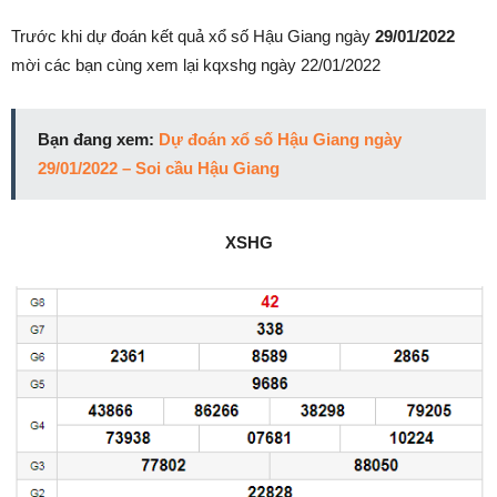
Trước khi dự đoán kết quả xổ số Hậu Giang ngày
29/01/2022
mời các bạn cùng xem lại kqxshg ngày 22/01/2022
Bạn đang xem:
Dự đoán xổ số Hậu Giang ngày
29/01/2022 – Soi cầu Hậu Giang
XSHG