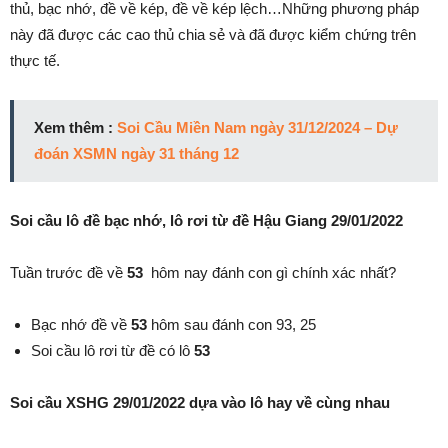
thủ, bạc nhớ, đề về kép, đề về kép lệch…Những phương pháp
này đã được các cao thủ chia sẻ và đã được kiểm chứng trên
thực tế.
Xem thêm :
Soi Cầu Miền Nam ngày 31/12/2024 – Dự
đoán XSMN ngày 31 tháng 12
Soi cầu lô đề bạc nhớ, lô rơi từ đề Hậu Giang
29/01/2022
Tuần trước đề về
53
hôm nay đánh con gì chính xác nhất?
Bạc nhớ đề về
53
hôm sau đánh con 93, 25
Soi cầu lô rơi từ đề có lô
53
Soi cầu XSHG
29/01/2022
dựa vào lô hay về cùng nhau