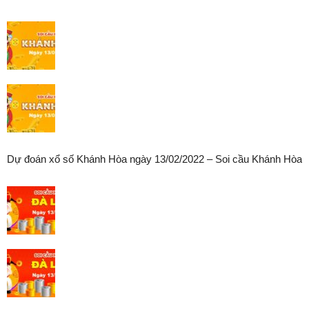
Dự đoán xổ số Khánh Hòa ngày 13/02/2022 – Soi cầu Khánh Hòa