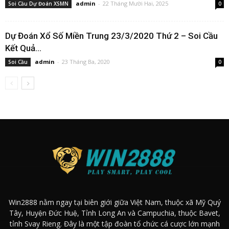
admin
-
22 Tháng Mười Hai, 2025
Soi Cầu Dự Đoán XSMN
0
Dự Đoán Xổ Số Miền Trung 23/3/2020 Thứ 2 – Soi Cầu
Kết Quả...
admin
-
23 Tháng Ba, 2020
Soi Cầu
0
Win2888 nằm ngay tại biên giới giữa Việt Nam, thuộc xã Mỹ Quý
Tây, Huyện Đức Huệ, Tỉnh Long An và Campuchia, thuộc Bavet,
tỉnh Svay Rieng. Đây là một tập đoàn tổ chức cá cược lớn mạnh