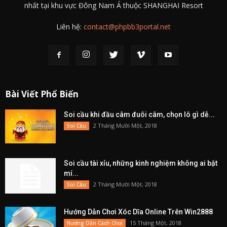
nhất tại khu vực Đông Nam Á thuộc SHANGHAI Resort
Liên hệ:
contact@phpbb3portal.net
Bài Viết Phổ Biến
Soi cầu khi đầu câm đuôi câm, chọn lô gì dễ...
2 Tháng Mười Một, 2018
Soi Cầu
Soi cầu tài xỉu, những kinh nghiệm không ai bật
mí...
2 Tháng Mười Một, 2018
Soi Cầu
Hướng Dẫn Chơi Xóc Dĩa Online Trên Win2888
15 Tháng Một, 2018
Hướng Dẫn Cách Chơi