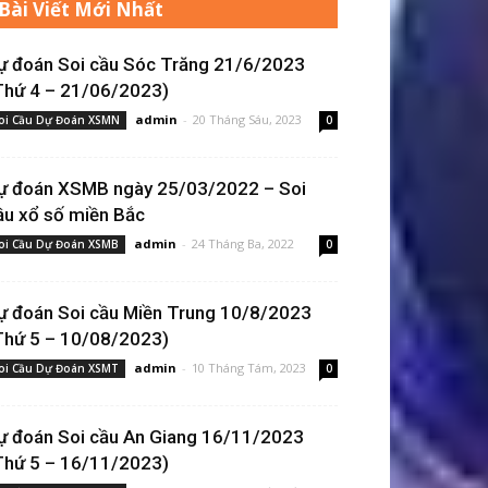
Bài Viết Mới Nhất
ự đoán Soi cầu Sóc Trăng 21/6/2023
Thứ 4 – 21/06/2023)
admin
-
20 Tháng Sáu, 2023
oi Cầu Dự Đoán XSMN
0
ự đoán XSMB ngày 25/03/2022 – Soi
ầu xổ số miền Bắc
admin
-
24 Tháng Ba, 2022
oi Cầu Dự Đoán XSMB
0
ự đoán Soi cầu Miền Trung 10/8/2023
Thứ 5 – 10/08/2023)
admin
-
10 Tháng Tám, 2023
oi Cầu Dự Đoán XSMT
0
ự đoán Soi cầu An Giang 16/11/2023
Thứ 5 – 16/11/2023)