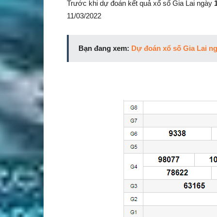
Đề
Trước khi dự đoán kết quả xổ số Gia Lai ngày
11/03/2022
Bạn đang xem:
Dự đoán xổ số Gia Lai ng
Online
Uy
Tín
Nhất