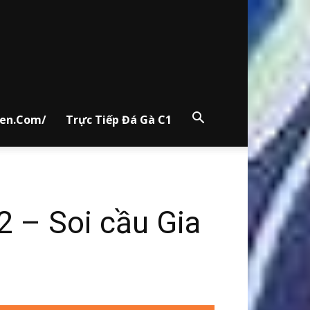
ien.com/
Trực Tiếp Đá Gà C1
2 – Soi cầu Gia