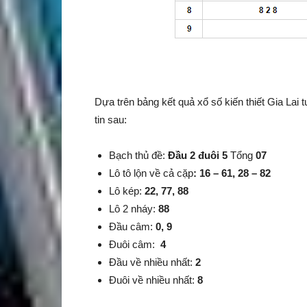
Dựa trên bảng kết quả xổ số kiến thiết Gia Lai
t
tin sau:
Bạch thủ đề:
Đầu 2 đuôi 5
Tổng
07
Lô tô lộn về cả cặp
: 16 – 61, 28 – 82
Lô kép:
22, 77, 88
Lô 2 nháy:
88
Đầu câm:
0, 9
Đuôi câm:
4
Đầu về nhiều nhất:
2
Đuôi về nhiều nhất:
8