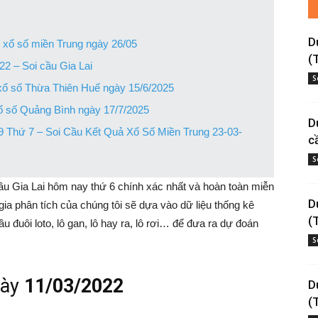
D
xổ số miền Trung ngày 26/05
(
22 – Soi cầu Gia Lai
S
xổ số Thừa Thiên Huế ngày 15/6/2025
̉ số Quảng Bình ngày 17/7/2025
D
 Thứ 7 – Soi Cầu Kết Quả Xổ Số Miền Trung 23-03-
c
S
ầu Gia Lai hôm nay thứ 6 chính xác nhất và hoàn toàn miễn
D
ia phân tích của chúng tôi sẽ dựa vào dữ liệu thống kê
(
 đuôi loto, lô gan, lô hay ra, lô rơi… để đưa ra dự đoán
S
gày
11/03/2022
D
(