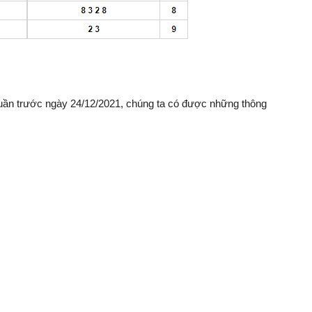
uần trước ngày 24/12/2021, chúng ta có được những thông