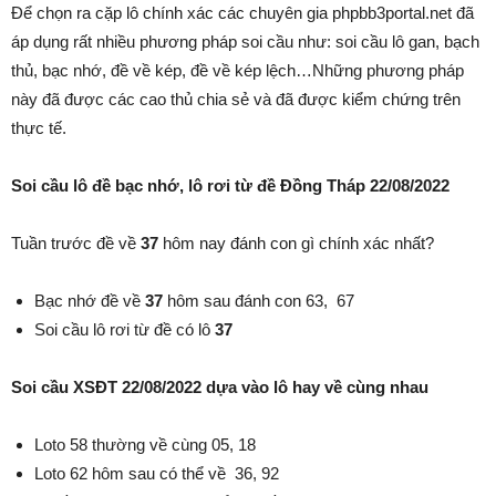
Để chọn ra cặp lô chính xác các chuyên gia phpbb3portal.net đã
áp dụng rất nhiều phương pháp soi cầu như: soi cầu lô gan, bạch
thủ, bạc nhớ, đề về kép, đề về kép lệch…Những phương pháp
này đã được các cao thủ chia sẻ và đã được kiểm chứng trên
thực tế.
Soi cầu lô đề bạc nhớ, lô rơi từ đề Đồng Tháp
22/08/2022
Tuần trước đề về
37
hôm nay đánh con gì chính xác nhất?
Bạc nhớ đề về
37
hôm sau đánh con 63, 67
Soi cầu lô rơi từ đề có lô
37
Soi cầu XSĐT
22/08/2022
dựa vào lô hay về cùng nhau
Loto 58 thường về cùng 05, 18
Loto 62 hôm sau có thể về 36, 92