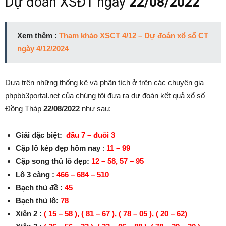
Dự đoán XSĐT ngày
22/08/2022
Xem thêm :
Tham khảo XSCT 4/12 – Dự đoán xổ số CT
ngày 4/12/2024
Dựa trên những thống kê và phân tích ở trên các chuyên gia
phpbb3portal.net của chúng tôi đưa ra dự đoán kết quả xổ số
Đồng Tháp
22/08/2022
như sau:
Giải đặc biệt:
đầu 7
– đuôi 3
Cặp lô kép đẹp hôm nay
:
11 – 99
Cặp song thủ lô đẹp:
12 – 58, 57 – 95
Lô 3 càng :
466 – 684 – 510
Bạch thủ đề :
45
Bạch thủ lô:
78
Xiên 2 :
( 15 – 58 ), ( 81 – 67 ), ( 78 – 05 ), ( 20 – 62)