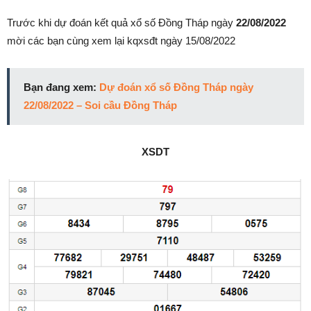
Trước khi dự đoán kết quả xổ số Đồng Tháp ngày
22/08/2022
mời các bạn cùng xem lại kqxsđt ngày 15/08/2022
Bạn đang xem:
Dự đoán xổ số Đồng Tháp ngày
22/08/2022 – Soi cầu Đồng Tháp
XSDT