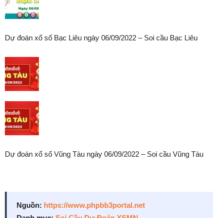
Dự đoán xổ số Bạc Liêu ngày 06/09/2022 – Soi cầu Bạc Liêu
Dự đoán xổ số Vũng Tàu ngày 06/09/2022 – Soi cầu Vũng Tàu
Nguồn:
https://www.phpbb3portal.net
Danh mục:
Soi Cầu Dự Đoán XSMN