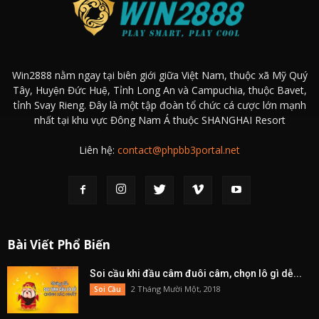
Win2888 nằm ngay tại biên giới giữa Việt Nam, thuộc xã Mỹ Quý
Tây, Huyện Đức Huệ, Tỉnh Long An và Campuchia, thuộc Bavet,
tỉnh Svay Rieng. Đây là một tập đoàn tổ chức cá cược lớn mạnh
nhất tại khu vực Đông Nam Á thuộc SHANGHAI Resort
Liên hệ:
contact@phpbb3portal.net
Bài Viết Phổ Biến
Soi cầu khi đầu câm đuôi câm, chọn lô gì dễ...
2 Tháng Mười Một, 2018
Soi Cầu