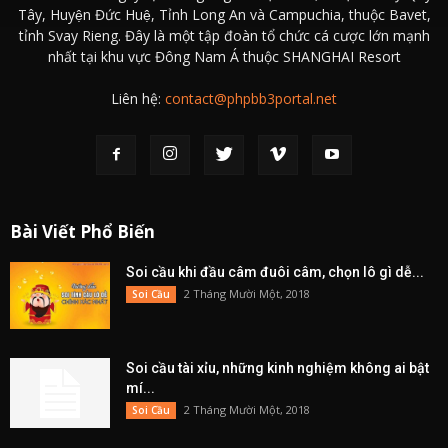
Tây, Huyện Đức Huệ, Tỉnh Long An và Campuchia, thuộc Bavet,
tỉnh Svay Rieng. Đây là một tập đoàn tổ chức cá cược lớn mạnh
nhất tại khu vực Đông Nam Á thuộc SHANGHAI Resort
Liên hệ:
contact@phpbb3portal.net
Bài Viết Phổ Biến
Soi cầu khi đầu câm đuôi câm, chọn lô gì dễ...
2 Tháng Mười Một, 2018
Soi Cầu
Soi cầu tài xỉu, những kinh nghiệm không ai bật
mí...
2 Tháng Mười Một, 2018
Soi Cầu