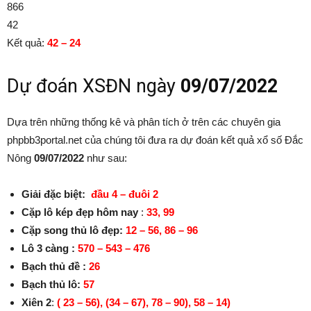
866
42
Kết quả:
42 – 24
Dự đoán XSĐN ngày
09/07/2022
Dựa trên những thống kê và phân tích ở trên các chuyên gia
phpbb3portal.net của chúng tôi đưa ra dự đoán kết quả xổ số Đắc
Nông
09/07/2022
như sau:
Giải đặc biệt:
đầu 4 – đuôi 2
Cặp lô kép đẹp hôm nay
:
33, 99
Cặp song thủ lô đẹp:
12 – 56, 86 – 96
Lô 3 càng :
570 – 543 – 476
Bạch thủ đề :
26
Bạch thủ lô:
57
Xiên 2
:
( 23 – 56), (34 – 67), 78 – 90), 58 – 14)