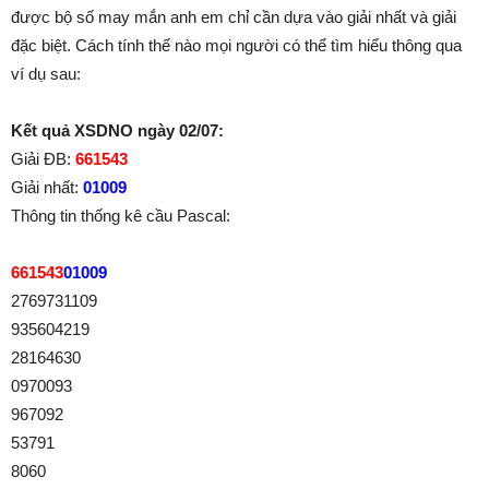
được bộ số may mắn anh em chỉ cần dựa vào giải nhất và giải
đặc biệt. Cách tính thế nào mọi người có thể tìm hiểu thông qua
ví dụ sau:
Kết quả XSDNO ngày 02/07:
Giải ĐB:
661543
Giải nhất:
01009
Thông tin thống kê cầu Pascal:
661543
01009
2769731109
935604219
28164630
0970093
967092
53791
8060