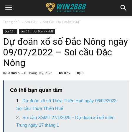
Trang chủ
Soi Cầu
Soi Cầu Dự Đoán XSMT
Soi Cầu
Soi Cầu Dự Đoán XSMT
Dự đoán xổ số Đắc Nông ngày
09/07/2022 – Soi cầu Đắc
Nông
By
admin
-
8 Tháng Bảy, 2022
875
0
Có thể bạn quan tâm
Dự đoán xổ số Thừa Thiên Huế ngày 06/02/2022-
Soi cầu Thừa Thiên Huế
Soi cầu XSMT 27/1/2025 – Dự đoán xổ số miền
Trung ngày 27 tháng 1