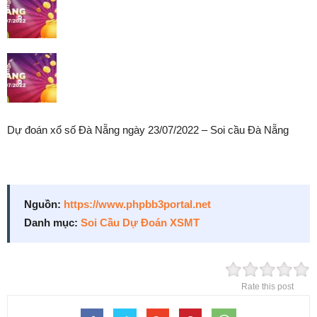
Dự đoán xổ số Đà Nẵng ngày 23/07/2022 – Soi cầu Đà Nẵng
Nguồn:
https://www.phpbb3portal.net
Danh mục:
Soi Cầu Dự Đoán XSMT
Rate this post