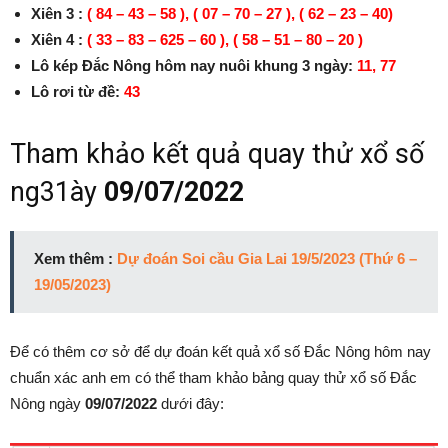
Xiên 3 :
( 84 – 43 – 58 ), ( 07 – 70 – 27 ), ( 62 – 23 – 40)
Xiên 4 :
( 33 – 83 – 625 – 60 ), ( 58 – 51 – 80 – 20 )
Lô kép Đắc Nông hôm nay nuôi khung 3 ngày:
11, 77
Lô rơi từ đề:
43
Tham khảo kết quả quay thử xổ số
ng31ày
09/07/2022
Xem thêm :
Dự đoán Soi cầu Gia Lai 19/5/2023 (Thứ 6 –
19/05/2023)
Để có thêm cơ sở để dự đoán kết quả xổ số Đắc Nông hôm nay
chuẩn xác anh em có thể tham khảo bảng quay thử xổ số Đắc
Nông ngày
09/07/2022
dưới đây: