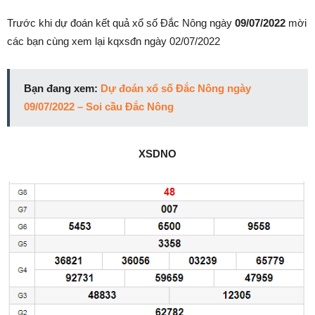
Trước khi dự đoán kết quả xổ số Đắc Nông ngày
09/07/2022
mời
các bạn cùng xem lại kqxsđn ngày 02/07/2022
Bạn đang xem:
Dự đoán xổ số Đắc Nông ngày
09/07/2022 – Soi cầu Đắc Nông
XSDNO