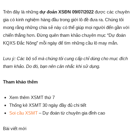
Trên đây là những
dự đoán XSĐN 09/07/2022
được các chuyên
gia có kinh nghiệm hàng đầu trong giới lô đề đưa ra. Chúng tôi
mong rằng những chia sẻ này có thể giúp mọi người đến gần với
chiến thắng hơn. Đừng quên tham khảo chuyên mục “Dự đoán
KQXS Đắc Nông” mỗi ngày để tìm những cầu lô may mắn.
Lưu ý: Các bộ số mà chúng tôi cung cấp chỉ dùng cho mục đích
tham khảo. Do đó, bạn nên cân nhắc khi sử dụng.
Tham khảo thêm
Xem thêm XSMT thứ 7
Thống kê XSMT 30 ngày đầy đủ chi tiết
Soi cầu XSMT
– Dự đoán từ chuyên gia đỉnh cao
Bài viết mới