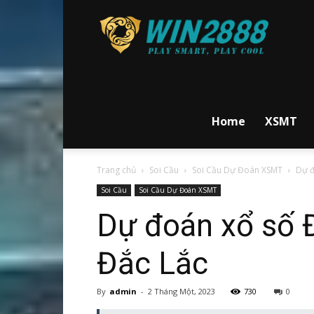
Win2888
–
Home
XSMT
Trang chủ
Soi Cầu
Soi Cầu Dự Đoán XSMT
Dự đ
Nhà
Soi Cầu
Soi Cầu Dự Đoán XSMT
Dự đoán xổ số 
Đắc Lắc
Cái
By
admin
-
2 Tháng Một, 2023
730
0