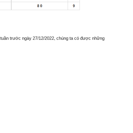
tuần trước ngày 27/12/2022, chúng ta có được những