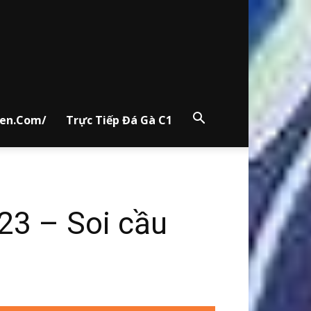
ien.com/
Trực Tiếp Đá Gà C1
23 – Soi cầu