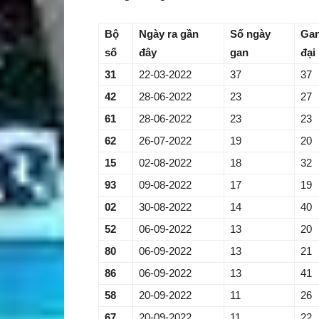
Bộ
Ngày ra gần
Số ngày
Gan
số
đây
gan
đại
31
22-03-2022
37
37
42
28-06-2022
23
27
61
28-06-2022
23
23
62
26-07-2022
19
20
15
02-08-2022
18
32
93
09-08-2022
17
19
02
30-08-2022
14
40
52
06-09-2022
13
20
80
06-09-2022
13
21
86
06-09-2022
13
41
58
20-09-2022
11
26
67
20-09-2022
11
22