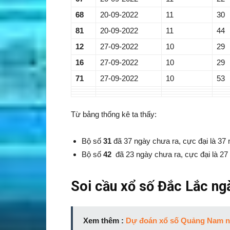
68
20-09-2022
11
30
81
20-09-2022
11
44
12
27-09-2022
10
29
16
27-09-2022
10
29
71
27-09-2022
10
53
Từ bảng thống kê ta thấy:
Bộ số
31
đã 37 ngày chưa ra, cực đại là 37 
Bộ số
42
đã 23 ngày chưa ra, cực đại là 27
Soi cầu xổ số Đắc Lắc n
Xem thêm :
Dự đoán xổ số Quảng Nam ng