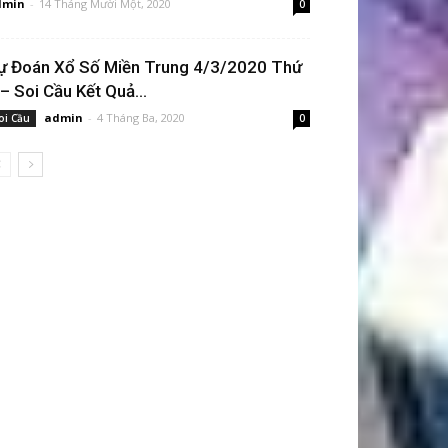
dmin
-
14 Tháng Mười Một, 2020
0
ự Đoán Xổ Số Miền Trung 4/3/2020 Thứ
 – Soi Cầu Kết Quả...
admin
-
4 Tháng Ba, 2020
oi Cầu
0