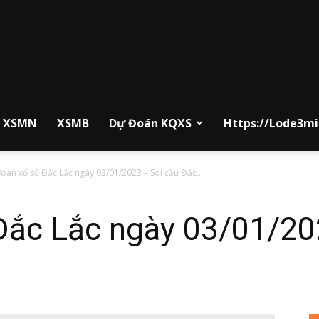
XSMN
XSMB
Dự Đoán KQXS
Https://lode3m
oán xổ số Đắc Lắc ngày 03/01/2023 – Soi cầu Đắc...
Đắc Lắc ngày 03/01/20