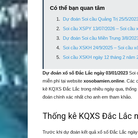
Có thể bạn quan tâm
Win2888
Dự đoán Soi cầu Quảng Trị 25/5/2023
Soi cầu XSPY 13/07/2026 – Soi cầu x
Dự đoán Soi cầu Miền Trung 3/8/2023
Nơi
Soi cầu XSKH 24/9/2025 – Soi cầu xô
Soi cầu XSKH ngày 12 tháng 2 năm 
Dự đoán xổ số Đắc Lắc ngày 03/01/2023
Soi 
Chơi
miễn phí tại website
xosobamien.online
. Các 
kê KQXS Đắc Lắc trong nhiều ngày qua, thống kê
đoán chính xác nhất cho anh em tham khảo.
Lô
Thống kê KQXS Đắc Lắc 
Trước khi dự đoán kết quả xổ số Đắc Lắc ngà